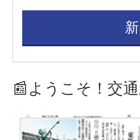
新
📰ようこそ！交