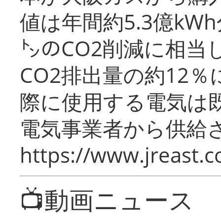
値は年間約5.3億kW
㌧のCO2削減に相当
CO2排出量の約12
際に使用する電気は
電気事業者から供給
https://www.jreast.co
📺動画ニュース