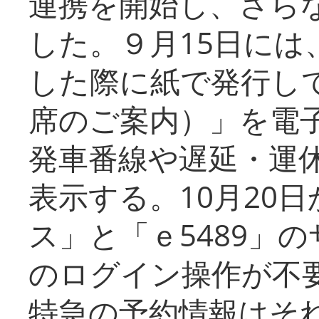
連携を開始し、さら
した。９月15日には
した際に紙で発行し
席のご案内）」を電
発車番線や遅延・運
表示する。10月20
ス」と「ｅ5489」
のログイン操作が不
特急の予約情報はそ