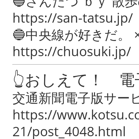
🔵さんたつ ｂｙ 散
https://san-tatsu.jp/
🔵中央線が好きだ。 
https://chuosuki.jp/
👆おしえて！ 電
交通新聞電子版サー
https://www.kotsu.c
21/post_4048.html