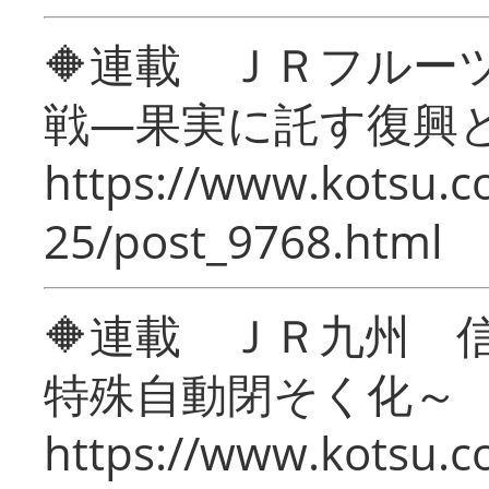
🔶連載 ＪＲフルー
戦―果実に託す復興
https://www.kotsu.c
25/post_9768.html
🔶連載 ＪＲ九州 
特殊自動閉そく化～
https://www.kotsu.c