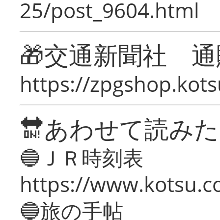
25/post_9604.html
🎁交通新聞社 通
https://zpgshop.kots
🔛あわせて読み
🔵ＪＲ時刻表
https://www.kotsu.co
🔵旅の手帖