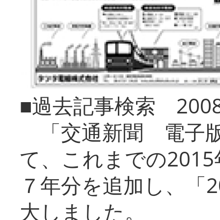
■過去記事検索 20
「交通新聞 電子版
て、これまでの201
７年分を追加し、「2
大しました