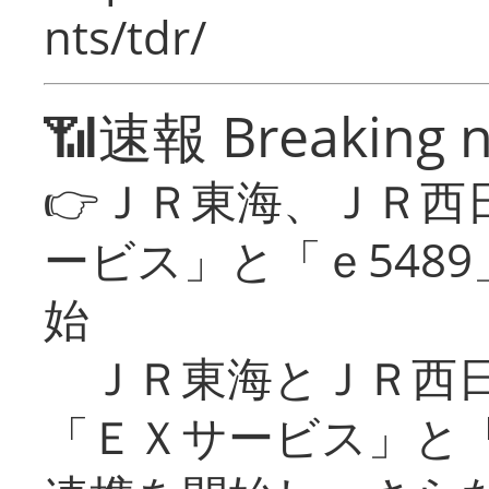
nts/tdr/
📶速報 Breaking 
👉ＪＲ東海、ＪＲ西
ービス」と「ｅ548
始
ＪＲ東海とＪＲ西日
「ＥＸサービス」と「