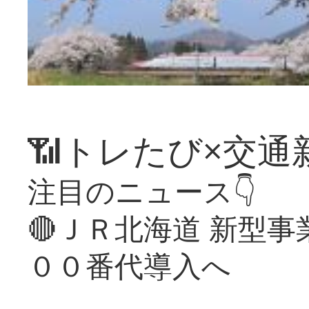
📶トレたび×交通
注目のニュース👇
🔴ＪＲ北海道 新型
００番代導入へ