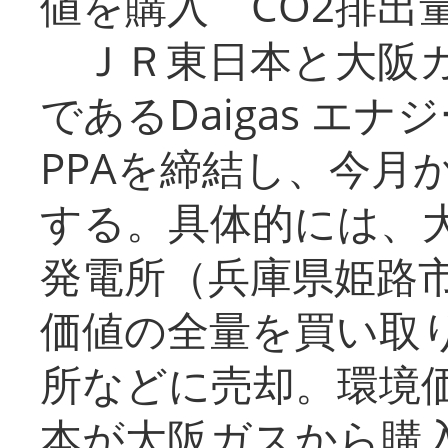
値を購入 CO2排出
ＪＲ東日本と大阪ガ
であるDaigas エ
PPAを締結し、今月
する。具体的には、
発電所（兵庫県姫路
価値の全量を買い取
所などに売却。環境
本が大阪ガスから購