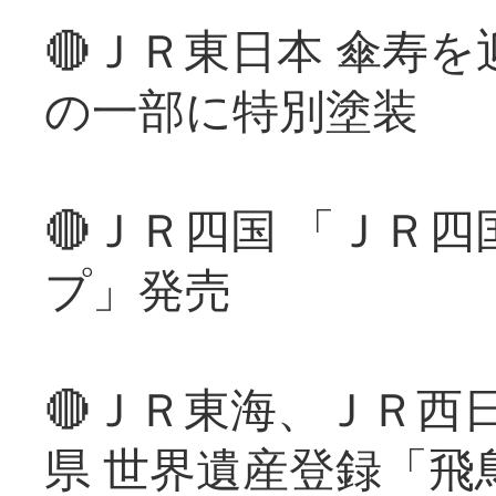
🔴ＪＲ東日本 傘寿
の一部に特別塗装
🔴ＪＲ四国 「ＪＲ
プ」発売
🔴ＪＲ東海、ＪＲ西
県 世界遺産登録「飛