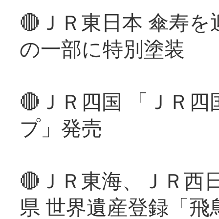
🔴ＪＲ東日本 傘寿
の一部に特別塗装
🔴ＪＲ四国 「ＪＲ
プ」発売
🔴ＪＲ東海、ＪＲ西
県 世界遺産登録「飛