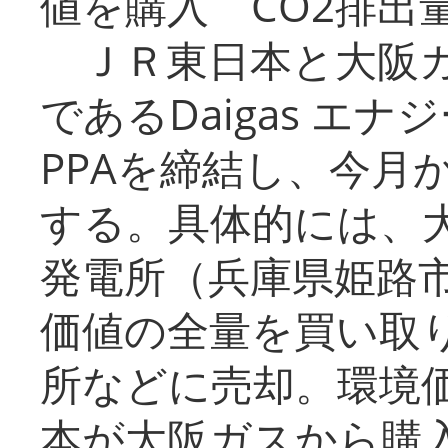
値を購入 CO2排出
ＪＲ東日本と大阪ガ
であるDaigas エ
PPAを締結し、今月
する。具体的には、
発電所（兵庫県姫路
価値の全量を買い取
所などに売却。環境
本が大阪ガスから購