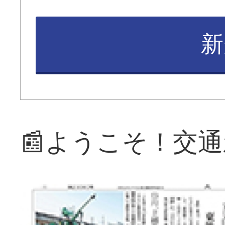
新
📰ようこそ！交