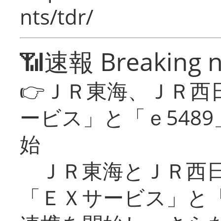
nts/tdr/
📶速報 Breaking 
👉ＪＲ東海、ＪＲ西
ービス」と「ｅ548
始
ＪＲ東海とＪＲ西日
「ＥＸサービス」と「