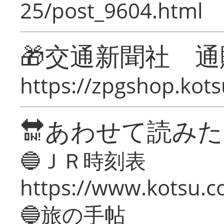
25/post_9604.html
🎁交通新聞社 通
https://zpgshop.kots
🔛あわせて読み
🔵ＪＲ時刻表
https://www.kotsu.co
🔵旅の手帖