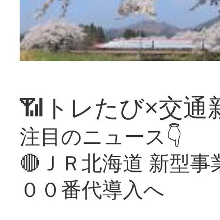
📶トレたび×交通
注目のニュース👇
🔴ＪＲ北海道 新型
００番代導入へ