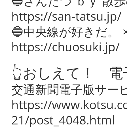
🔵さんたつ ｂｙ 散
https://san-tatsu.jp/
🔵中央線が好きだ。 
https://chuosuki.jp/
👆おしえて！ 電
交通新聞電子版サー
https://www.kotsu.c
21/post_4048.html