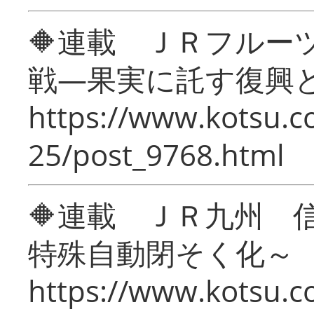
🔶連載 ＪＲフルー
戦―果実に託す復興
https://www.kotsu.c
25/post_9768.html
🔶連載 ＪＲ九州 
特殊自動閉そく化～
https://www.kotsu.c