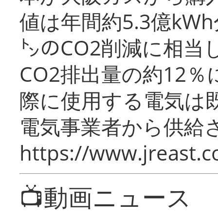
値は年間約5.3億kW
㌧のCO2削減に相当
CO2排出量の約12
際に使用する電気は
電気事業者から供給
https://www.jreast.co
📺動画ニュース