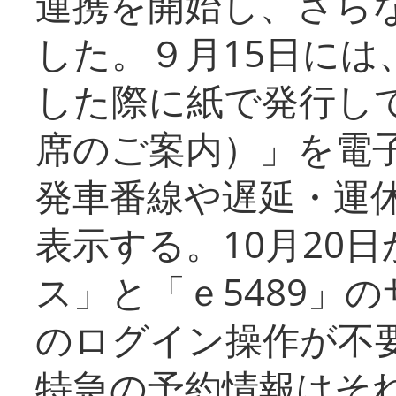
連携を開始し、さら
した。９月15日には
した際に紙で発行し
席のご案内）」を電
発車番線や遅延・運
表示する。10月20
ス」と「ｅ5489」
のログイン操作が不
特急の予約情報はそ