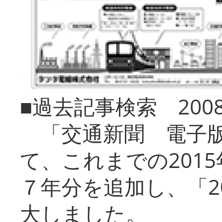
■過去記事検索 20
「交通新聞 電子版
て、これまでの201
７年分を追加し、「2
大しました