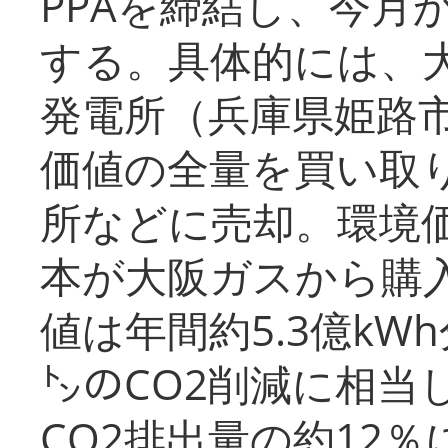
PPAを締結し、今月
する。具体的には、
発電所（兵庫県姫路
価値の全量を買い取
所などに売却。環境
本が大阪ガスから購
値は年間約5.3億kW
㌧のCO2削減に相当
CO2排出量の約12