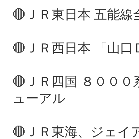
🔴ＪＲ東日本 五能
🔴ＪＲ西日本 「山
🔴ＪＲ四国 ８００
ューアル
🔴ＪＲ東海、ジェイ