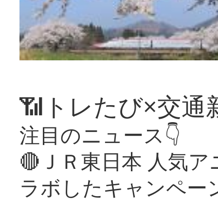
📶トレたび×交通
注目のニュース👇
🔴ＪＲ東日本 人気
ラボしたキャンペー