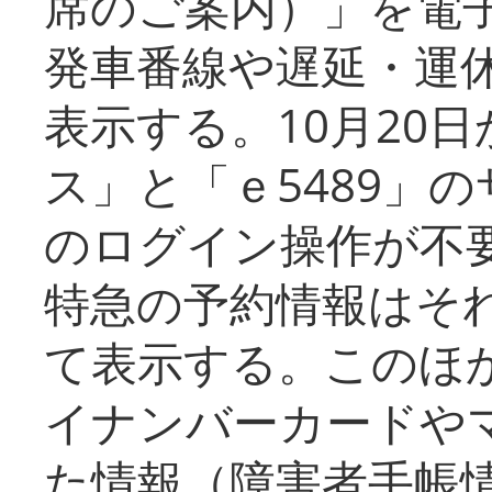
席のご案内）」を電
発車番線や遅延・運
表示する。10月20
ス」と「ｅ5489」
のログイン操作が不
特急の予約情報はそ
て表示する。このほ
イナンバーカードや
た情報（障害者手帳