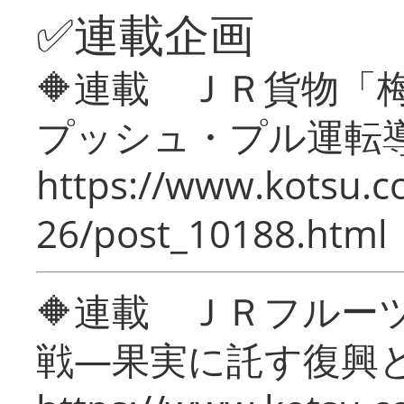
✅連載企画
🔶連載 ＪＲ貨物
プッシュ・プル運転
https://www.kotsu.c
26/post_10188.html
🔶連載 ＪＲフルー
戦―果実に託す復興