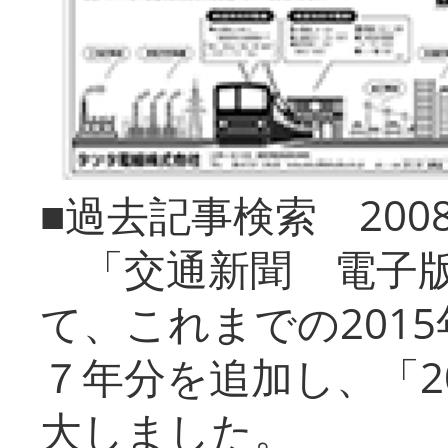
■過去記事検索 20
「交通新聞 電子版
て、これまでの201
７年分を追加し、「2
大しました