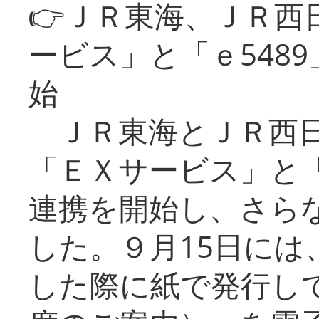
👉ＪＲ東海、ＪＲ西
ービス」と「ｅ548
始
ＪＲ東海とＪＲ西日
「ＥＸサービス」と「
連携を開始し、さら
した。９月15日には
した際に紙で発行し