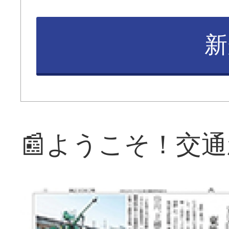
新
📰ようこそ！交