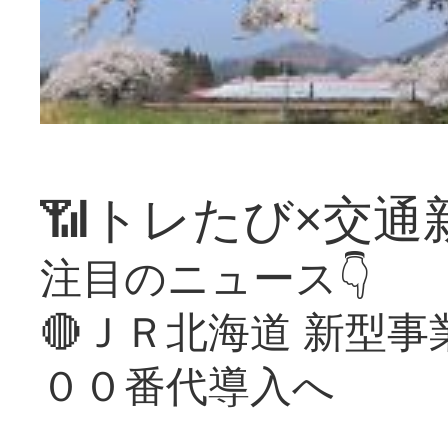
📶トレたび×交通
注目のニュース👇
🔴ＪＲ北海道 新型
００番代導入へ