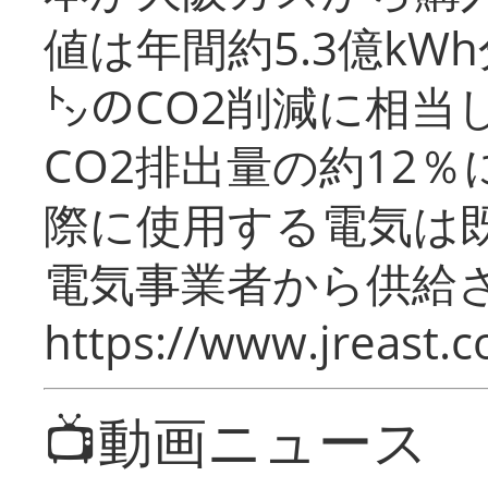
値は年間約5.3億kW
㌧のCO2削減に相当
CO2排出量の約12
際に使用する電気は
電気事業者から供給
https://www.jreast.co
📺動画ニュース