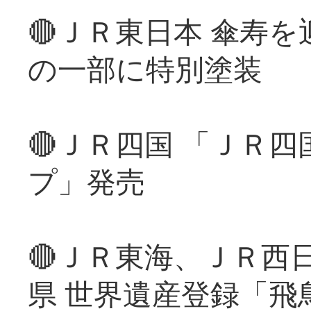
🔴ＪＲ東日本 傘寿
の一部に特別塗装
🔴ＪＲ四国 「ＪＲ
プ」発売
🔴ＪＲ東海、ＪＲ西
県 世界遺産登録「飛