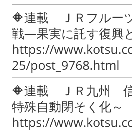
🔶連載 ＪＲフルー
戦―果実に託す復興
https://www.kotsu.c
25/post_9768.html
🔶連載 ＪＲ九州 
特殊自動閉そく化～
https://www.kotsu.c