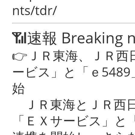
nts/tdr/
📶速報 Breaking 
👉ＪＲ東海、ＪＲ西
ービス」と「ｅ548
始
ＪＲ東海とＪＲ西日
「ＥＸサービス」と「