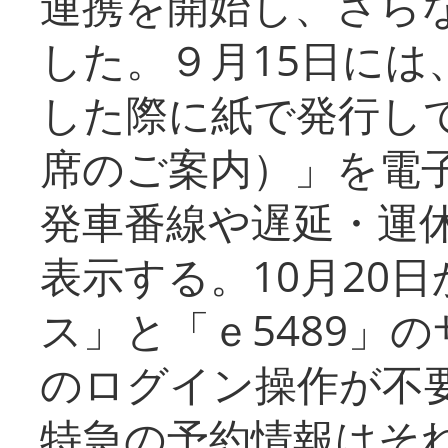
連携を開始し、さら
した。９月15日には
した際に紙で発行し
席のご案内）」を電
発車番線や遅延・運
表示する。10月20
ス」と「ｅ5489」
のログイン操作が不
特急の予約情報はそ