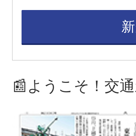
新
📰ようこそ！交