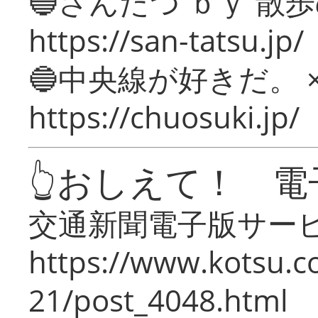
🔵さんたつ ｂｙ 散
https://san-tatsu.jp/
🔵中央線が好きだ。 
https://chuosuki.jp/
👆おしえて！ 電
交通新聞電子版サー
https://www.kotsu.c
21/post_4048.html