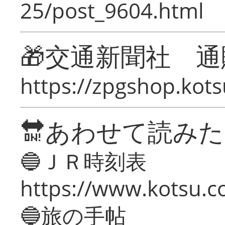
25/post_9604.html
🎁交通新聞社 通
https://zpgshop.kots
🔛あわせて読み
🔵ＪＲ時刻表
https://www.kotsu.co
🔵旅の手帖