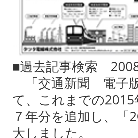
■過去記事検索 20
「交通新聞 電子版
て、これまでの201
７年分を追加し、「2
大しました