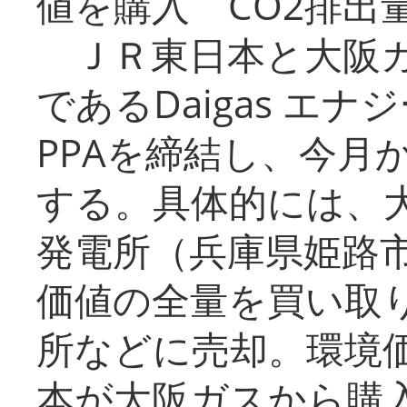
値を購入 CO2排出
ＪＲ東日本と大阪ガ
であるDaigas エ
PPAを締結し、今月
する。具体的には、
発電所（兵庫県姫路
価値の全量を買い取
所などに売却。環境
本が大阪ガスから購