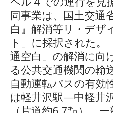
ベル４での運行を見
同事業は、国土交通
白』解消等リ・デザ
ト」に採択された。
通空白」の解消に向
る公共交通機関の輸
自動運転バスの有効
は軽井沢駅―中軽井
（片道約6.7㌔）、