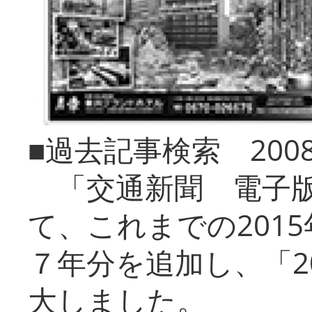
■過去記事検索 20
「交通新聞 電子版
て、これまでの201
７年分を追加し、「2
大しました