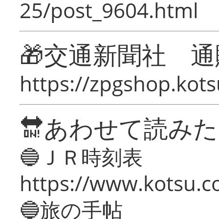
25/post_9604.html
🎁交通新聞社 通
https://zpgshop.kots
🔛あわせて読み
🔵ＪＲ時刻表
https://www.kotsu.co
🔵旅の手帖