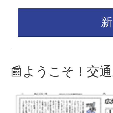
新
📰ようこそ！交