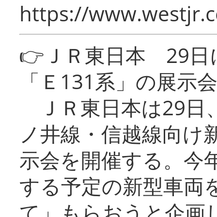
https://www.westjr.c
👉ＪＲ東日本 29
「Ｅ131系」の展示
ＪＲ東日本は29日
ノ井線・信越線向け新
示会を開催する。今
する予定の新型車両
て」もらおうと企画し