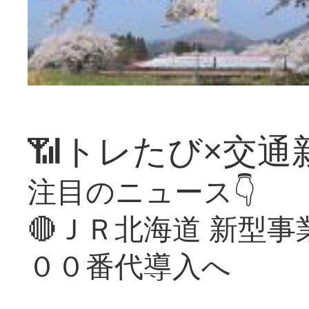
📶トレたび×交通
注目のニュース👇
🔴ＪＲ北海道 新型
００番代導入へ