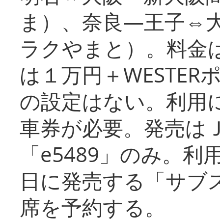
ま）、奈良―王子⇔
ラクやまと）。料金
は１万円＋WESTER
の設定はない。利用
車券が必要。発売は
「e5489」のみ。
日に発売する「サブ
席を予約する。