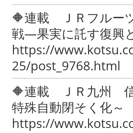
🔶連載 ＪＲフルー
戦―果実に託す復興
https://www.kotsu.c
25/post_9768.html
🔶連載 ＪＲ九州 
特殊自動閉そく化～
https://www.kotsu.c