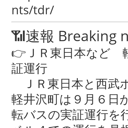
nts/tdr/
📶速報 Breaking 
👉ＪＲ東日本など 
証運行
ＪＲ東日本と西武ホ
軽井沢町は９月６日か
転バスの実証運行を