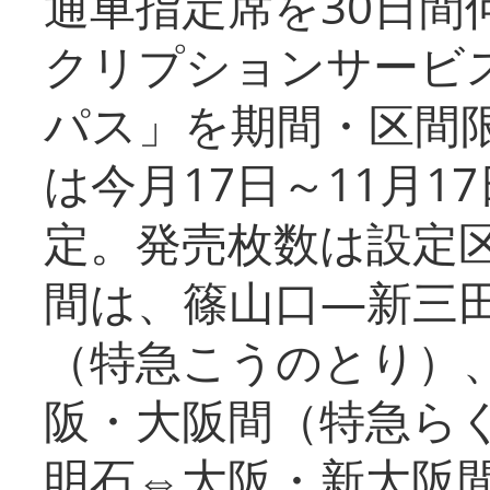
通車指定席を30日間
クリプションサービス
パス」を期間・区間
は今月17日～11月
定。発売枚数は設定
間は、篠山口―新三
（特急こうのとり）
阪・大阪間（特急ら
明石⇔大阪・新大阪