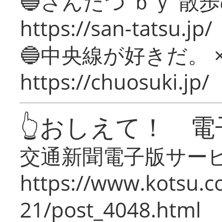
🔵さんたつ ｂｙ 散
https://san-tatsu.jp/
🔵中央線が好きだ。 
https://chuosuki.jp/
👆おしえて！ 電
交通新聞電子版サー
https://www.kotsu.c
21/post_4048.html