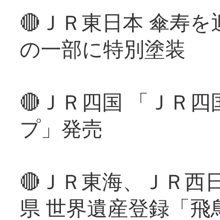
🔴ＪＲ東日本 傘寿
の一部に特別塗装
🔴ＪＲ四国 「ＪＲ
プ」発売
🔴ＪＲ東海、ＪＲ西
県 世界遺産登録「飛