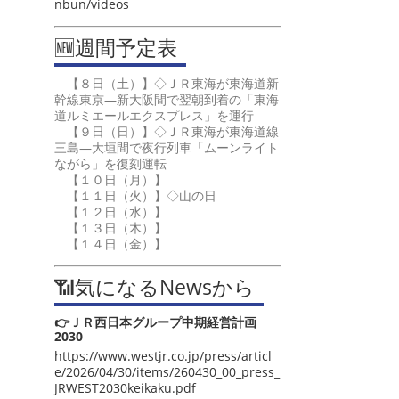
nbun/videos
🆕週間予定表
【８日（土）】◇ＪＲ東海が東海道新
幹線東京―新大阪間で翌朝到着の「東海
道ルミエールエクスプレス」を運行
【９日（日）】◇ＪＲ東海が東海道線
三島―大垣間で夜行列車「ムーンライト
ながら」を復刻運転
【１０日（月）】
【１１日（火）】◇山の日
【１２日（水）】
【１３日（木）】
【１４日（金）】
📶気になるNewsから
👉ＪＲ西日本グループ中期経営計画
2030
https://www.westjr.co.jp/press/articl
e/2026/04/30/items/260430_00_press_
JRWEST2030keikaku.pdf