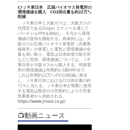
👉ＪＲ東日本 広畑バイオマス発電所の
環境価値を購入 CO2排出量を約22万㌧
削減
ＪＲ東日本と大阪ガスは、大阪ガスの
代理店であるDaigas エナジーを通じて
バーチャルPPAを締結し、今月から環境
価値の提供を開始する。具体的には、大
阪ガスが広畑バイオマス発電所（兵庫県
姫路市）の発電した電気と環境価値の全
量を買い取り、電気は日本卸電力取引所
などに売却。環境価値については、ＪＲ
東日本が大阪ガスから購入する。同発電
所の環境価値は年間約5.3億kWh分で、
これは年間約22万㌧のCO2削減に相当
し、ＪＲ東日本におけるCO2排出量の約
12％に当たる。ＪＲ東日本が実際に使用
する電気は既存の小売契約により小売電
気事業者から供給される。
https://www.jreast.co.jp/
📺動画ニュース