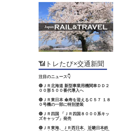
📶トレたび×交通新聞
注目のニュース👇
🔴ＪＲ北海道 新型事業用機関車ＤＤ２
００形５００番代導入へ
🔴ＪＲ東日本 傘寿を迎えるＣ５７ １８
０号機の一部に特別塗装
🔴ＪＲ四国 「ＪＲ四国８０００系キッ
ズキャップ」発売
🔴ＪＲ東海、ＪＲ西日本、近畿日本鉄