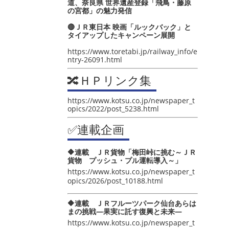
道、奈良県 世界遺産登録「飛鳥・藤原
の宮都」の魅力発信
🔴ＪＲ東日本 映画「ルックバック」と
タイアップしたキャンペーン展開
https://www.toretabi.jp/railway_info/e
ntry-26091.html
🔀ＨＰリンク集
https://www.kotsu.co.jp/newspaper_t
opics/2022/post_5238.html
✅連載企画
🔶連載 ＪＲ貨物「梅田峠に挑む～ＪＲ
貨物 プッシュ・プル運転導入～」
https://www.kotsu.co.jp/newspaper_t
opics/2026/post_10188.html
🔶連載 ＪＲフルーツパーク仙台あらは
まの挑戦―果実に託す復興と未来―
https://www.kotsu.co.jp/newspaper_t