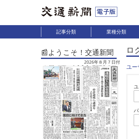
記事分類
業種分類
ロ
📰ようこそ！交通新聞
2026年８月７日付
ユー
ユ
パ