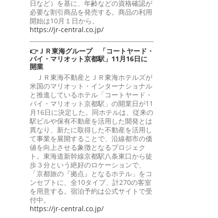
日など）を基に、年齢などの資格確認が
必要な割引商品を発売する。商品の利用
開始は10月１日から。
https://jr-central.co.jp/
👉ＪＲ東海グループ 「コートヤード・
バイ・マリオット京都駅」11月16日に
開業
ＪＲ東海不動産とＪＲ東海ホテルズが
米国のマリオット・インターナショナル
と推進しているホテル「コートヤード・
バイ・マリオット京都駅」の開業日が11
月16日に決定した。同ホテルは、従来の
駅ビルや保有不動産を活用した開発とは
異なり、新たに取得した不動産を活用し
て事業を展開することで、沿線都市の価
値を向上させる象徴となるプロジェク
ト。東海道新幹線京都駅八条東口から徒
歩３分という絶好のロケーションで、
「京都旅の『拠点』となるホテル」をコ
ンセプトに、全10タイプ、計270の客室
を用意する。宿泊予約は公式サイトで受
付中。
https://jr-central.co.jp/