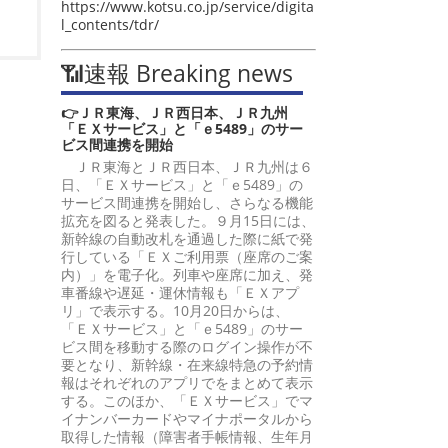
https://www.kotsu.co.jp/service/digita
l_contents/tdr/
📶速報 Breaking news
👉ＪＲ東海、ＪＲ西日本、ＪＲ九州
「ＥＸサービス」と「ｅ5489」のサー
ビス間連携を開始
ＪＲ東海とＪＲ西日本、ＪＲ九州は６
日、「ＥＸサービス」と「ｅ5489」の
サービス間連携を開始し、さらなる機能
拡充を図ると発表した。９月15日には、
新幹線の自動改札を通過した際に紙で発
行している「ＥＸご利用票（座席のご案
内）」を電子化。列車や座席に加え、発
車番線や遅延・運休情報も「ＥＸアプ
リ」で表示する。10月20日からは、
「ＥＸサービス」と「ｅ5489」のサー
ビス間を移動する際のログイン操作が不
要となり、新幹線・在来線特急の予約情
報はそれぞれのアプリでをまとめて表示
する。このほか、「ＥＸサービス」でマ
イナンバーカードやマイナポータルから
取得した情報（障害者手帳情報、生年月