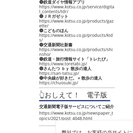
🔵鉄道ダイヤ情報アプリ
https://www.kotsu.co.jp/service/digita
l_contents/tdr/
🔵ＪＲガゼット
https://www.kotsu.co.jp/products/gaz
ette/
🔵こどものほん
https://www.kotsu.co.jp/products/kid
s/
🔵交通新聞社新書
https://www.kotsu.co.jp/products/shi
nsho/
🔵鉄道・旅行情報サイト「トレたび」
https://www.toretabi.jp/
🔵さんたつ ｂｙ 散歩の達人
https://san-tatsu.jp/
🔵中央線が好きだ。 × 散歩の達人
https://chuosuki.jp/
👆おしえて！ 電子版
交通新聞電子版サービスについてご紹介
https://www.kotsu.co.jp/newspaper_t
opics/2021/post_4048.html
弊社では、お客様の当サイトに