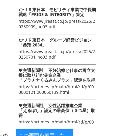
👉ＪＲ東日本 モビリティ事業で中長期
戦略「PRIDE & INTEGRITY」策定
https://www.jreast.co.jp/press/2025/2
0250909_ho03.pdf
👉ＪＲ東日本 グループ経営ビジョン
「勇翔 2034」
https://www.jreast.co.jp/press/2025/2
0250701_ho03.pdf
💖交通新聞社 不妊治療と仕事の両立支
援に取り組む先進企業
「プラチナくるみんプラス」認定を取得
https://prtimes.jp/main/html/rd/p/00
0000121.000050139.html
💖交通新聞社 女性活躍推進企業
「えるぼし」認定の最高位（３つ星）取
得
https://prtimes.jp/main/html/rd/p/00
0000105.000050139.html
ため
この画面を表示しな