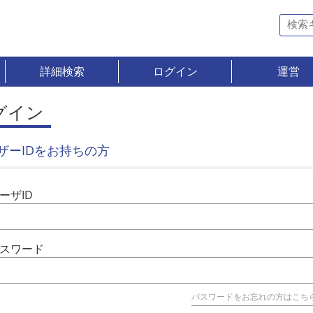
詳細検索
ログイン
運営
グイン
ザーIDをお持ちの方
ーザID
スワード
パスワードをお忘れの方はこち