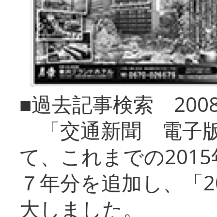
■過去記事検索 20
「交通新聞 電子版
て、これまでの201
７年分を追加し、「2
大しました