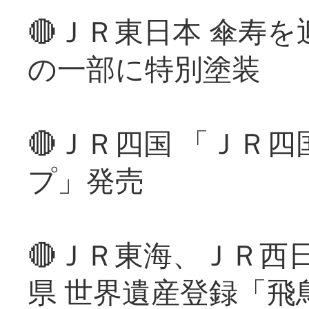
🔴ＪＲ東日本 傘寿
の一部に特別塗装
🔴ＪＲ四国 「ＪＲ
プ」発売
🔴ＪＲ東海、ＪＲ西
県 世界遺産登録「飛