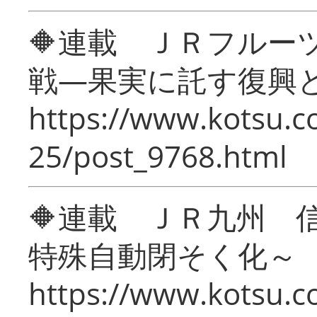
🔶連載 ＪＲフルー
戦―果実に託す復興
https://www.kotsu.c
25/post_9768.html
🔶連載 ＪＲ九州 
特殊自動閉そく化～
https://www.kotsu.c