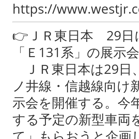
https://www.westjr.c
👉ＪＲ東日本 29
「Ｅ131系」の展示
ＪＲ東日本は29日
ノ井線・信越線向け新
示会を開催する。今
する予定の新型車両
て」もらおうと企画し