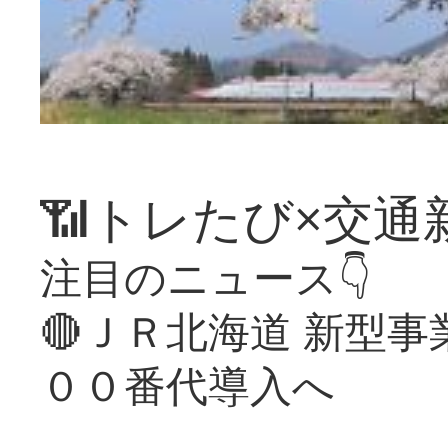
📶トレたび×交通
注目のニュース👇
🔴ＪＲ北海道 新型
００番代導入へ