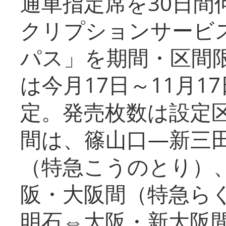
通車指定席を30日間
クリプションサービス
パス」を期間・区間
は今月17日～11月
定。発売枚数は設定
間は、篠山口―新三
（特急こうのとり）
阪・大阪間（特急ら
明石⇔大阪・新大阪