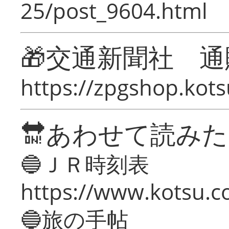
25/post_9604.html
🎁交通新聞社 通
https://zpgshop.kots
🔛あわせて読み
🔵ＪＲ時刻表
https://www.kotsu.co
🔵旅の手帖