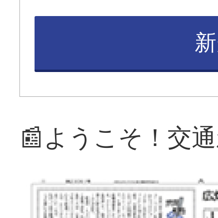
新
📰ようこそ！交