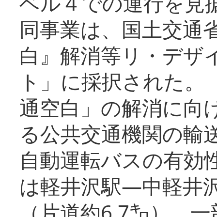
ベル４での運行を見
同事業は、国土交通
白』解消等リ・デザ
ト」に採択された。
通空白」の解消に向
る公共交通機関の輸
自動運転バスの有効
は軽井沢駅―中軽井
（片道約6.7㌔）、