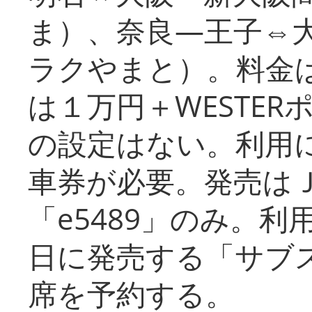
ま）、奈良―王子⇔
ラクやまと）。料金
は１万円＋WESTER
の設定はない。利用
車券が必要。発売は
「e5489」のみ。
日に発売する「サブ
席を予約する。