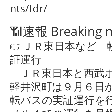
nts/tdr/
📶速報 Breaking 
👉ＪＲ東日本など 
証運行
ＪＲ東日本と西武ホ
軽井沢町は９月６日か
転バスの実証運行を