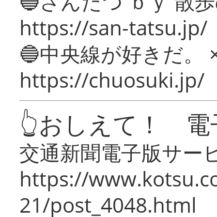
🔵さんたつ ｂｙ 散
https://san-tatsu.jp/
🔵中央線が好きだ。 
https://chuosuki.jp/
👆おしえて！ 電
交通新聞電子版サー
https://www.kotsu.c
21/post_4048.html