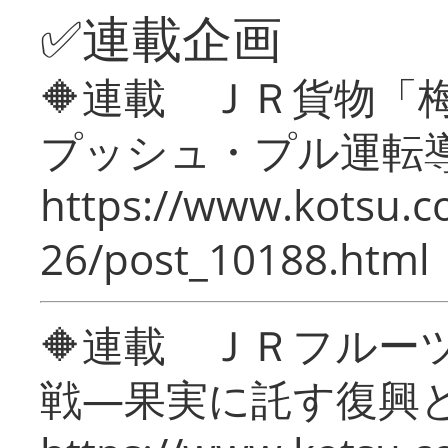
✅連載企画
🔶連載 ＪＲ貨物
プッシュ・プル運転
https://www.kotsu.c
26/post_10188.html
🔶連載 ＪＲフルー
戦―果実に託す復興