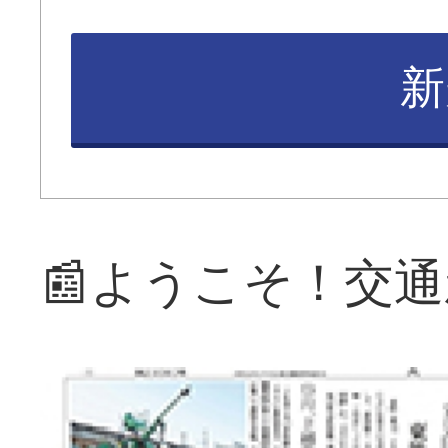
新
📰ようこそ！交