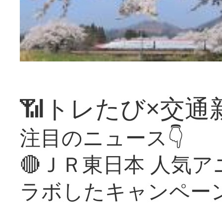
📶トレたび×交通
注目のニュース👇
🔴ＪＲ東日本 人気
ラボしたキャンペー