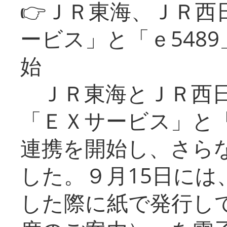
👉ＪＲ東海、ＪＲ西
ービス」と「ｅ548
始
ＪＲ東海とＪＲ西日
「ＥＸサービス」と「
連携を開始し、さら
した。９月15日には
した際に紙で発行し