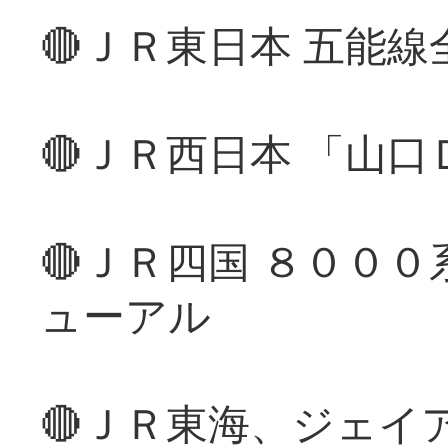
🔴ＪＲ東日本 五能
🔴ＪＲ西日本 「山
🔴ＪＲ四国 ８００
ューアル
🔴ＪＲ東海、ジェイ