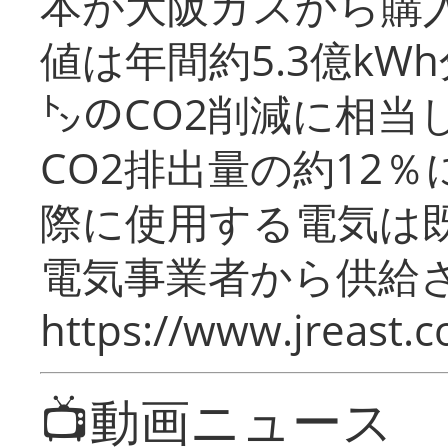
本が大阪ガスから購
値は年間約5.3億kW
㌧のCO2削減に相当
CO2排出量の約12
際に使用する電気は
電気事業者から供給
https://www.jreast.co
📺動画ニュース