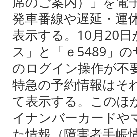
席のご案内）」を電
発車番線や遅延・運
表示する。10月20
ス」と「ｅ5489」
のログイン操作が不
特急の予約情報はそ
て表示する。このほ
イナンバーカードや
た情報（障害者手帳