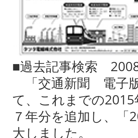
■過去記事検索 20
「交通新聞 電子版
て、これまでの201
７年分を追加し、「2
大しました