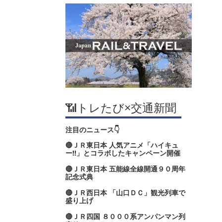
📶トレたび×交通新聞
注目のニュース👇
🔴ＪＲ東日本 人気アニメ「ハイキュ
ー‼」とコラボしたキャンペーン開催
🔴ＪＲ東日本 五能線全線開通９０周年
記念式典
🔴ＪＲ西日本 「山口ＤＣ」観光列車で
盛り上げ
🔴ＪＲ四国 ８０００系アンパンマン列