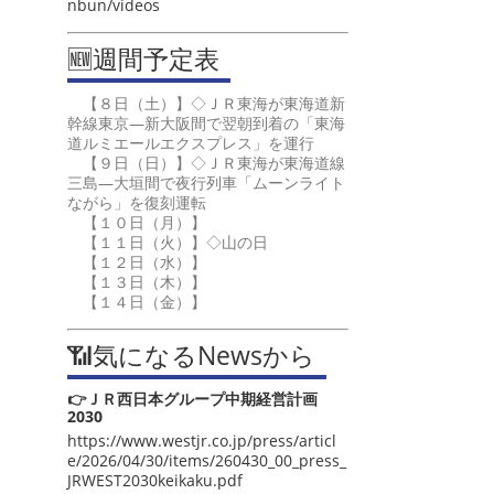
nbun/videos
🆕週間予定表
【８日（土）】◇ＪＲ東海が東海道新
幹線東京―新大阪間で翌朝到着の「東海
道ルミエールエクスプレス」を運行
【９日（日）】◇ＪＲ東海が東海道線
三島―大垣間で夜行列車「ムーンライト
ながら」を復刻運転
【１０日（月）】
【１１日（火）】◇山の日
【１２日（水）】
【１３日（木）】
【１４日（金）】
📶気になるNewsから
👉ＪＲ西日本グループ中期経営計画
2030
https://www.westjr.co.jp/press/articl
e/2026/04/30/items/260430_00_press_
JRWEST2030keikaku.pdf