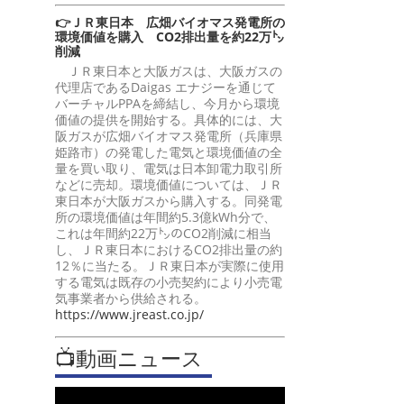
👉ＪＲ東日本 広畑バイオマス発電所の
環境価値を購入 CO2排出量を約22万㌧
削減
ＪＲ東日本と大阪ガスは、大阪ガスの
代理店であるDaigas エナジーを通じて
バーチャルPPAを締結し、今月から環境
価値の提供を開始する。具体的には、大
阪ガスが広畑バイオマス発電所（兵庫県
姫路市）の発電した電気と環境価値の全
量を買い取り、電気は日本卸電力取引所
などに売却。環境価値については、ＪＲ
東日本が大阪ガスから購入する。同発電
所の環境価値は年間約5.3億kWh分で、
これは年間約22万㌧のCO2削減に相当
し、ＪＲ東日本におけるCO2排出量の約
12％に当たる。ＪＲ東日本が実際に使用
する電気は既存の小売契約により小売電
気事業者から供給される。
https://www.jreast.co.jp/
📺動画ニュース