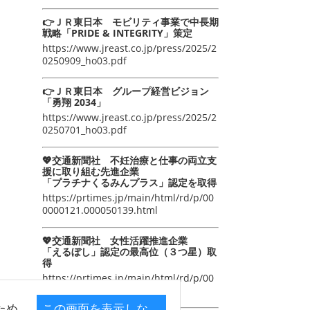
👉ＪＲ東日本 モビリティ事業で中長期
戦略「PRIDE & INTEGRITY」策定
https://www.jreast.co.jp/press/2025/2
0250909_ho03.pdf
👉ＪＲ東日本 グループ経営ビジョン
「勇翔 2034」
https://www.jreast.co.jp/press/2025/2
0250701_ho03.pdf
💖交通新聞社 不妊治療と仕事の両立支
援に取り組む先進企業
「プラチナくるみんプラス」認定を取得
https://prtimes.jp/main/html/rd/p/00
0000121.000050139.html
💖交通新聞社 女性活躍推進企業
「えるぼし」認定の最高位（３つ星）取
得
https://prtimes.jp/main/html/rd/p/00
0000105.000050139.html
ため
この画面を表示しな