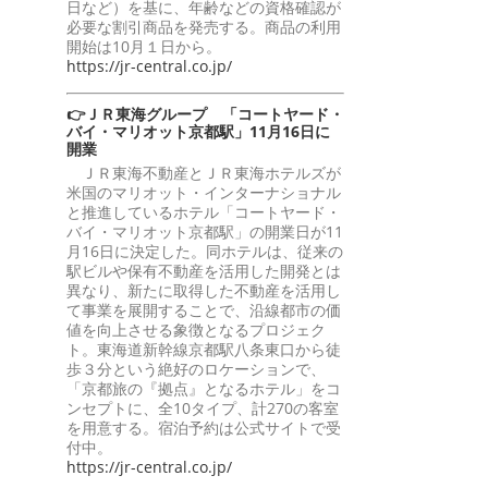
日など）を基に、年齢などの資格確認が
必要な割引商品を発売する。商品の利用
開始は10月１日から。
https://jr-central.co.jp/
👉ＪＲ東海グループ 「コートヤード・
バイ・マリオット京都駅」11月16日に
開業
ＪＲ東海不動産とＪＲ東海ホテルズが
米国のマリオット・インターナショナル
と推進しているホテル「コートヤード・
バイ・マリオット京都駅」の開業日が11
月16日に決定した。同ホテルは、従来の
駅ビルや保有不動産を活用した開発とは
異なり、新たに取得した不動産を活用し
て事業を展開することで、沿線都市の価
値を向上させる象徴となるプロジェク
ト。東海道新幹線京都駅八条東口から徒
歩３分という絶好のロケーションで、
「京都旅の『拠点』となるホテル」をコ
ンセプトに、全10タイプ、計270の客室
を用意する。宿泊予約は公式サイトで受
付中。
https://jr-central.co.jp/