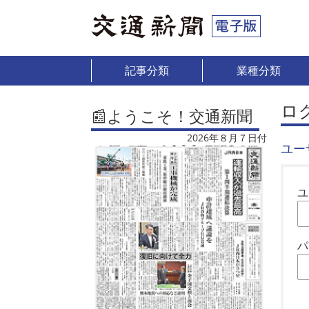
記事分類
業種分類
ロ
📰ようこそ！交通新聞
2026年８月７日付
ユー
ユ
パ