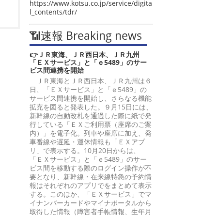
https://www.kotsu.co.jp/service/digita
l_contents/tdr/
📶速報 Breaking news
👉ＪＲ東海、ＪＲ西日本、ＪＲ九州
「ＥＸサービス」と「ｅ5489」のサー
ビス間連携を開始
ＪＲ東海とＪＲ西日本、ＪＲ九州は６
日、「ＥＸサービス」と「ｅ5489」の
サービス間連携を開始し、さらなる機能
拡充を図ると発表した。９月15日には、
新幹線の自動改札を通過した際に紙で発
行している「ＥＸご利用票（座席のご案
内）」を電子化。列車や座席に加え、発
車番線や遅延・運休情報も「ＥＸアプ
リ」で表示する。10月20日からは、
「ＥＸサービス」と「ｅ5489」のサー
ビス間を移動する際のログイン操作が不
要となり、新幹線・在来線特急の予約情
報はそれぞれのアプリでをまとめて表示
する。このほか、「ＥＸサービス」でマ
イナンバーカードやマイナポータルから
取得した情報（障害者手帳情報、生年月