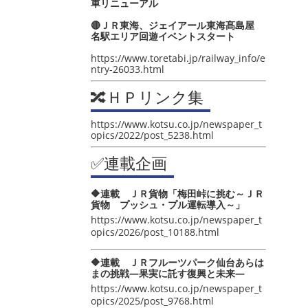
車リニューアル
🔴ＪＲ東海、ジェイアール東海髙島屋
名駅エリア回遊イベントスタート
https://www.toretabi.jp/railway_info/e
ntry-26033.html
🔀ＨＰリンク集
https://www.kotsu.co.jp/newspaper_t
opics/2022/post_5238.html
✅連載企画
🔶連載 ＪＲ貨物「梅田峠に挑む～ＪＲ
貨物 プッシュ・プル運転導入～」
https://www.kotsu.co.jp/newspaper_t
opics/2026/post_10188.html
🔶連載 ＪＲフルーツパーク仙台あらは
まの挑戦―果実に託す復興と未来―
https://www.kotsu.co.jp/newspaper_t
opics/2025/post_9768.html