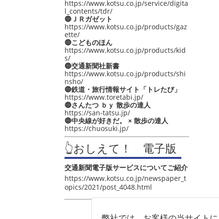
https://www.kotsu.co.jp/service/digita
l_contents/tdr/
🔵ＪＲガゼット
https://www.kotsu.co.jp/products/gaz
ette/
🔵こどものほん
https://www.kotsu.co.jp/products/kid
s/
🔵交通新聞社新書
https://www.kotsu.co.jp/products/shi
nsho/
🔵鉄道・旅行情報サイト「トレたび」
https://www.toretabi.jp/
🔵さんたつ ｂｙ 散歩の達人
https://san-tatsu.jp/
🔵中央線が好きだ。 × 散歩の達人
https://chuosuki.jp/
👆おしえて！ 電子版
交通新聞電子版サービスについてご紹介
https://www.kotsu.co.jp/newspaper_t
opics/2021/post_4048.html
弊社では、お客様の当サイトに