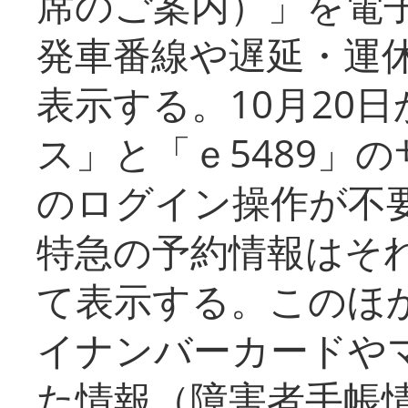
席のご案内）」を電
発車番線や遅延・運
表示する。10月20
ス」と「ｅ5489」
のログイン操作が不
特急の予約情報はそ
て表示する。このほ
イナンバーカードや
た情報（障害者手帳