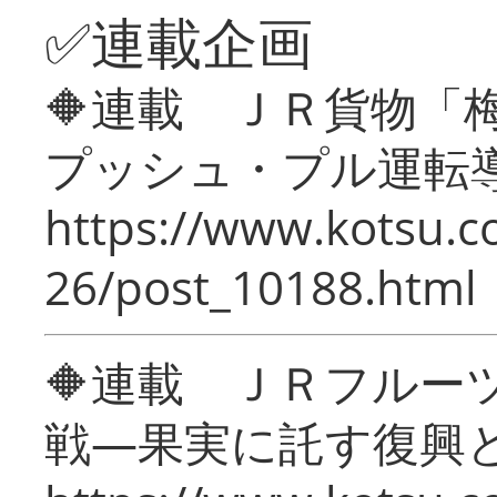
✅連載企画
🔶連載 ＪＲ貨物
プッシュ・プル運転
https://www.kotsu.c
26/post_10188.html
🔶連載 ＪＲフルー
戦―果実に託す復興