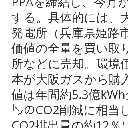
PPAを締結し、今月
する。具体的には、
発電所（兵庫県姫路
価値の全量を買い取
所などに売却。環境
本が大阪ガスから購
値は年間約5.3億kW
㌧のCO2削減に相当
CO2排出量の約12