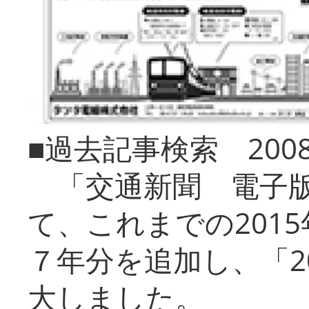
■過去記事検索 20
「交通新聞 電子版
て、これまでの201
７年分を追加し、「2
大しました