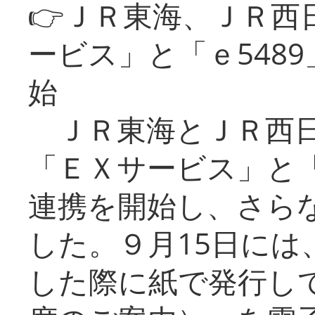
👉ＪＲ東海、ＪＲ西
ービス」と「ｅ548
始
ＪＲ東海とＪＲ西日
「ＥＸサービス」と「
連携を開始し、さら
した。９月15日には
した際に紙で発行し