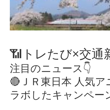
📶トレたび×交通
注目のニュース👇
🔴ＪＲ東日本 人気
ラボしたキャンペー