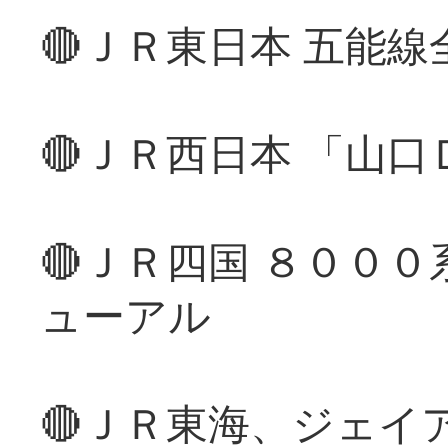
🔴ＪＲ東日本 五能
🔴ＪＲ西日本 「山
🔴ＪＲ四国 ８００
ューアル
🔴ＪＲ東海、ジェイ