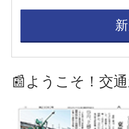
新
📰ようこそ！交