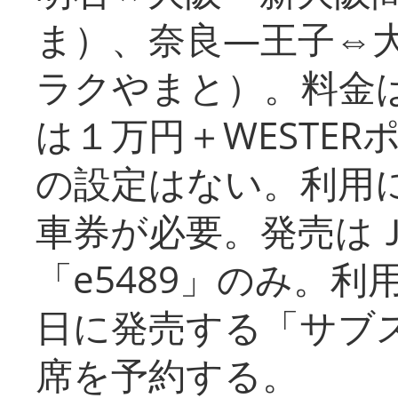
ま）、奈良―王子⇔
ラクやまと）。料金
は１万円＋WESTER
の設定はない。利用
車券が必要。発売は
「e5489」のみ。
日に発売する「サブ
席を予約する。