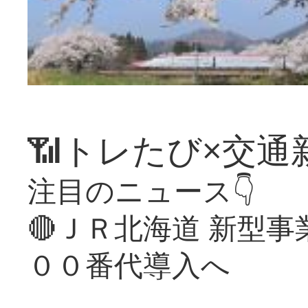
📶トレたび×交通
注目のニュース👇
🔴ＪＲ北海道 新型
００番代導入へ