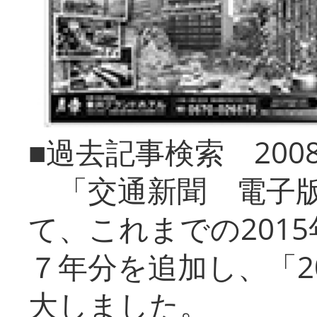
■過去記事検索 20
「交通新聞 電子版
て、これまでの201
７年分を追加し、「2
大しました