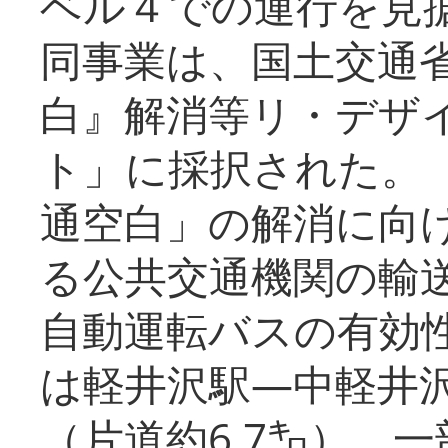
ベル４での運行を見
同事業は、国土交通
白』解消等リ・デザ
ト」に採択された。
通空白」の解消に向
る公共交通機関の輸
自動運転バスの有効
は軽井沢駅―中軽井
（片道約6.7㌔）、