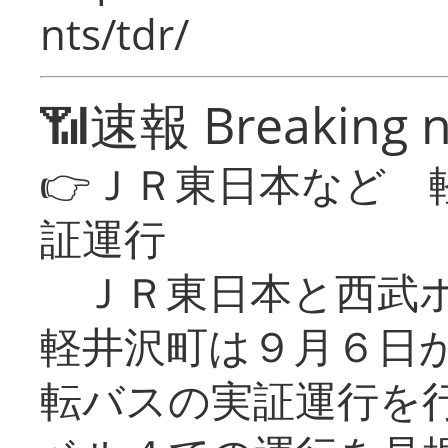
nts/tdr/
📶速報 Breaking 
👉ＪＲ東日本など 
証運行
ＪＲ東日本と西武ホ
軽井沢町は９月６日か
転バスの実証運行を