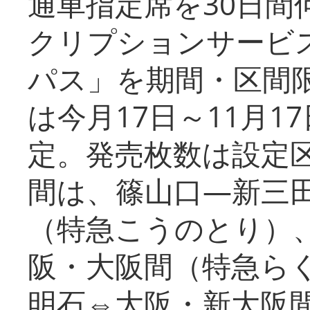
通車指定席を30日間
クリプションサービス
パス」を期間・区間
は今月17日～11月
定。発売枚数は設定
間は、篠山口―新三
（特急こうのとり）
阪・大阪間（特急ら
明石⇔大阪・新大阪