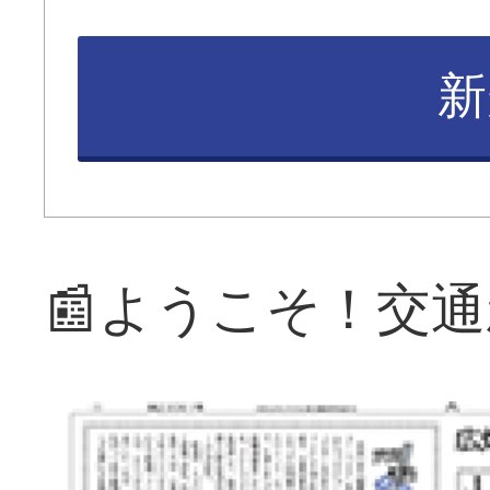
新
📰ようこそ！交