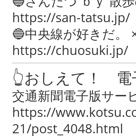
🔵さんたつ ｂｙ 散
https://san-tatsu.jp/
🔵中央線が好きだ。 
https://chuosuki.jp/
👆おしえて！ 電
交通新聞電子版サー
https://www.kotsu.c
21/post_4048.html