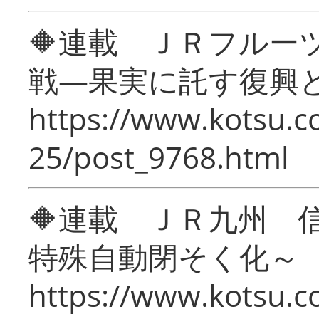
🔶連載 ＪＲフルー
戦―果実に託す復興
https://www.kotsu.c
25/post_9768.html
🔶連載 ＪＲ九州 
特殊自動閉そく化～
https://www.kotsu.c