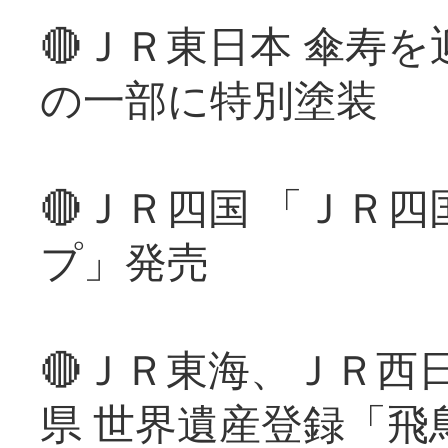
🔴ＪＲ東日本 傘寿
の一部に特別塗装
🔴ＪＲ四国 「ＪＲ
プ」発売
🔴ＪＲ東海、ＪＲ西
県 世界遺産登録「飛