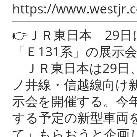
https://www.westjr.c
👉ＪＲ東日本 29
「Ｅ131系」の展示
ＪＲ東日本は29日
ノ井線・信越線向け新
示会を開催する。今
する予定の新型車両
て」もらおうと企画し