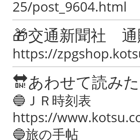
25/post_9604.html
🎁交通新聞社 通
https://zpgshop.kots
🔛あわせて読み
🔵ＪＲ時刻表
https://www.kotsu.co
🔵旅の手帖