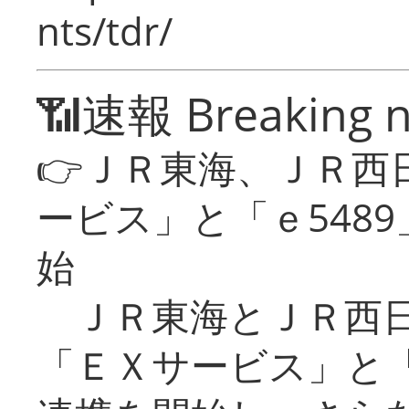
nts/tdr/
📶速報 Breaking 
👉ＪＲ東海、ＪＲ西
ービス」と「ｅ548
始
ＪＲ東海とＪＲ西日
「ＥＸサービス」と「