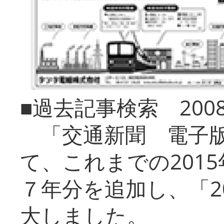
■過去記事検索 20
「交通新聞 電子版
て、これまでの201
７年分を追加し、「2
大しました