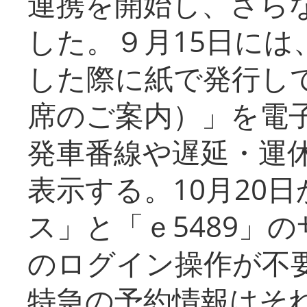
連携を開始し、さら
した。９月15日には
した際に紙で発行し
席のご案内）」を電
発車番線や遅延・運
表示する。10月20
ス」と「ｅ5489」
のログイン操作が不
特急の予約情報はそ