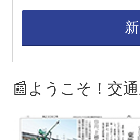
新
📰ようこそ！交