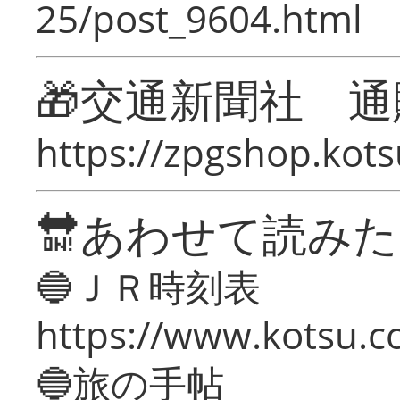
25/post_9604.html
🎁交通新聞社 通
https://zpgshop.kots
🔛あわせて読み
🔵ＪＲ時刻表
https://www.kotsu.co
🔵旅の手帖