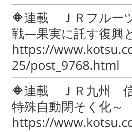
🔶連載 ＪＲフルー
戦―果実に託す復興
https://www.kotsu.c
25/post_9768.html
🔶連載 ＪＲ九州 
特殊自動閉そく化～
https://www.kotsu.c