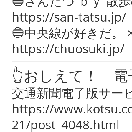
🔵さんたつ ｂｙ 散
https://san-tatsu.jp/
🔵中央線が好きだ。 
https://chuosuki.jp/
👆おしえて！ 電
交通新聞電子版サー
https://www.kotsu.c
21/post_4048.html