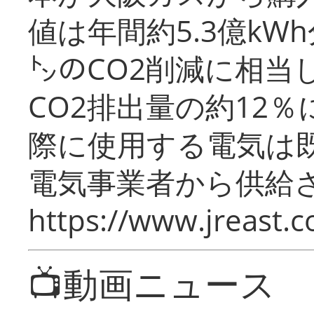
値は年間約5.3億kW
㌧のCO2削減に相当
CO2排出量の約12
際に使用する電気は
電気事業者から供給
https://www.jreast.co
📺動画ニュース