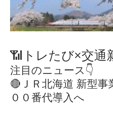
📶トレたび×交通
注目のニュース👇
🔴ＪＲ北海道 新型
００番代導入へ