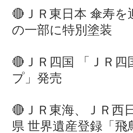
🔴ＪＲ東日本 傘寿
の一部に特別塗装
🔴ＪＲ四国 「ＪＲ
プ」発売
🔴ＪＲ東海、ＪＲ西
県 世界遺産登録「飛