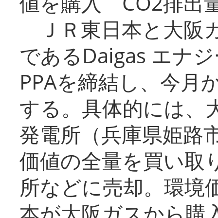
値を購入 CO2排出
ＪＲ東日本と大阪ガ
であるDaigas エ
PPAを締結し、今月
する。具体的には、
発電所（兵庫県姫路
価値の全量を買い取
所などに売却。環境
本が大阪ガスから購