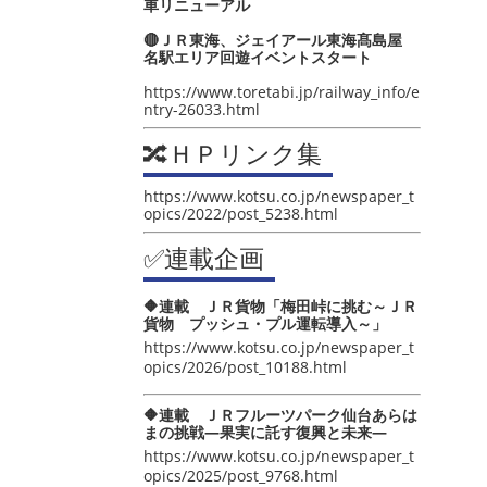
車リニューアル
🔴ＪＲ東海、ジェイアール東海髙島屋
名駅エリア回遊イベントスタート
https://www.toretabi.jp/railway_info/e
ntry-26033.html
🔀ＨＰリンク集
https://www.kotsu.co.jp/newspaper_t
opics/2022/post_5238.html
✅連載企画
🔶連載 ＪＲ貨物「梅田峠に挑む～ＪＲ
貨物 プッシュ・プル運転導入～」
https://www.kotsu.co.jp/newspaper_t
opics/2026/post_10188.html
🔶連載 ＪＲフルーツパーク仙台あらは
まの挑戦―果実に託す復興と未来―
https://www.kotsu.co.jp/newspaper_t
opics/2025/post_9768.html