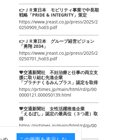
👉ＪＲ東日本 モビリティ事業で中長期
戦略「PRIDE & INTEGRITY」策定
https://www.jreast.co.jp/press/2025/2
0250909_ho03.pdf
👉ＪＲ東日本 グループ経営ビジョン
「勇翔 2034」
https://www.jreast.co.jp/press/2025/2
0250701_ho03.pdf
💖交通新聞社 不妊治療と仕事の両立支
援に取り組む先進企業
「プラチナくるみんプラス」認定を取得
https://prtimes.jp/main/html/rd/p/00
0000121.000050139.html
💖交通新聞社 女性活躍推進企業
「えるぼし」認定の最高位（３つ星）取
得
https://prtimes.jp/main/html/rd/p/00
0000105.000050139.html
ため
この画面を表示しな