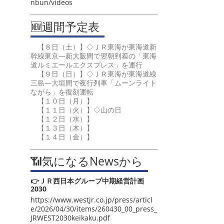
nbun/videos
🆕週間予定表
【８日（土）】◇ＪＲ東海が東海道新
幹線東京―新大阪間で翌朝到着の「東海
道ルミエールエクスプレス」を運行
【９日（日）】◇ＪＲ東海が東海道線
三島―大垣間で夜行列車「ムーンライト
ながら」を復刻運転
【１０日（月）】
【１１日（火）】◇山の日
【１２日（水）】
【１３日（木）】
【１４日（金）】
📶気になるNewsから
👉ＪＲ西日本グループ中期経営計画
2030
https://www.westjr.co.jp/press/articl
e/2026/04/30/items/260430_00_press_
JRWEST2030keikaku.pdf