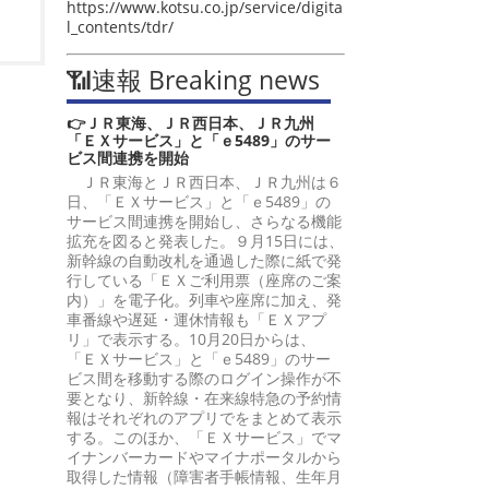
https://www.kotsu.co.jp/service/digita
l_contents/tdr/
📶速報 Breaking news
👉ＪＲ東海、ＪＲ西日本、ＪＲ九州
「ＥＸサービス」と「ｅ5489」のサー
ビス間連携を開始
ＪＲ東海とＪＲ西日本、ＪＲ九州は６
日、「ＥＸサービス」と「ｅ5489」の
サービス間連携を開始し、さらなる機能
拡充を図ると発表した。９月15日には、
新幹線の自動改札を通過した際に紙で発
行している「ＥＸご利用票（座席のご案
内）」を電子化。列車や座席に加え、発
車番線や遅延・運休情報も「ＥＸアプ
リ」で表示する。10月20日からは、
「ＥＸサービス」と「ｅ5489」のサー
ビス間を移動する際のログイン操作が不
要となり、新幹線・在来線特急の予約情
報はそれぞれのアプリでをまとめて表示
する。このほか、「ＥＸサービス」でマ
イナンバーカードやマイナポータルから
取得した情報（障害者手帳情報、生年月