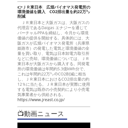
👉ＪＲ東日本 広畑バイオマス発電所の
環境価値を購入 CO2排出量を約22万㌧
削減
ＪＲ東日本と大阪ガスは、大阪ガスの
代理店であるDaigas エナジーを通じて
バーチャルPPAを締結し、今月から環境
価値の提供を開始する。具体的には、大
阪ガスが広畑バイオマス発電所（兵庫県
姫路市）の発電した電気と環境価値の全
量を買い取り、電気は日本卸電力取引所
などに売却。環境価値については、ＪＲ
東日本が大阪ガスから購入する。同発電
所の環境価値は年間約5.3億kWh分で、
これは年間約22万㌧のCO2削減に相当
し、ＪＲ東日本におけるCO2排出量の約
12％に当たる。ＪＲ東日本が実際に使用
する電気は既存の小売契約により小売電
気事業者から供給される。
https://www.jreast.co.jp/
📺動画ニュース