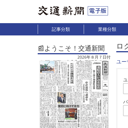
記事分類
業種分類
ロ
📰ようこそ！交通新聞
2026年８月７日付
ユー
ユ
パ