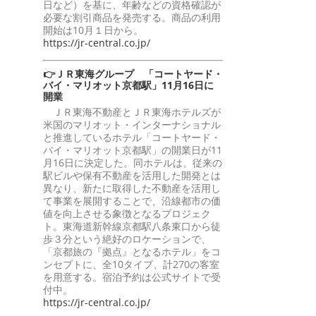
日など）を基に、年齢などの資格確認が
必要な割引商品を発売する。商品の利用
開始は10月１日から。
https://jr-central.co.jp/
👉ＪＲ東海グループ 「コートヤード・
バイ・マリオット京都駅」11月16日に
開業
ＪＲ東海不動産とＪＲ東海ホテルズが
米国のマリオット・インターナショナル
と推進しているホテル「コートヤード・
バイ・マリオット京都駅」の開業日が11
月16日に決定した。同ホテルは、従来の
駅ビルや保有不動産を活用した開発とは
異なり、新たに取得した不動産を活用し
て事業を展開することで、沿線都市の価
値を向上させる象徴となるプロジェク
ト。東海道新幹線京都駅八条東口から徒
歩３分という絶好のロケーションで、
「京都旅の『拠点』となるホテル」をコ
ンセプトに、全10タイプ、計270の客室
を用意する。宿泊予約は公式サイトで受
付中。
https://jr-central.co.jp/