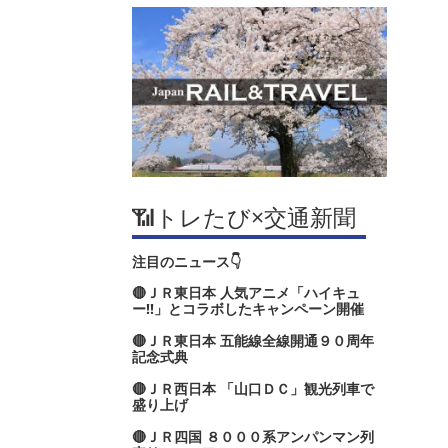
📶トレたび×交通新聞
注目のニュース👇
🔴ＪＲ東日本 人気アニメ「ハイキュ
ー‼」とコラボしたキャンペーン開催
🔴ＪＲ東日本 五能線全線開通９０周年
記念式典
🔴ＪＲ西日本 「山口ＤＣ」観光列車で
盛り上げ
🔴ＪＲ四国 ８０００系アンパンマン列