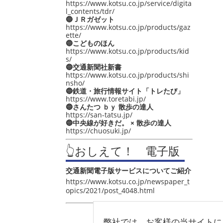
https://www.kotsu.co.jp/service/digita
l_contents/tdr/
🔵ＪＲガゼット
https://www.kotsu.co.jp/products/gaz
ette/
🔵こどものほん
https://www.kotsu.co.jp/products/kid
s/
🔵交通新聞社新書
https://www.kotsu.co.jp/products/shi
nsho/
🔵鉄道・旅行情報サイト「トレたび」
https://www.toretabi.jp/
🔵さんたつ ｂｙ 散歩の達人
https://san-tatsu.jp/
🔵中央線が好きだ。 × 散歩の達人
https://chuosuki.jp/
👆おしえて！ 電子版
交通新聞電子版サービスについてご紹介
https://www.kotsu.co.jp/newspaper_t
opics/2021/post_4048.html
弊社では、お客様の当サイトに