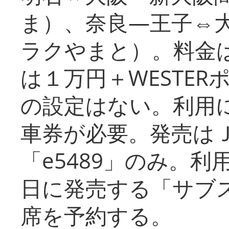
ま）、奈良―王子⇔
ラクやまと）。料金
は１万円＋WESTER
の設定はない。利用
車券が必要。発売は
「e5489」のみ。
日に発売する「サブ
席を予約する。