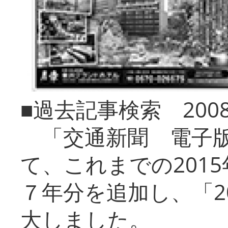
■過去記事検索 20
「交通新聞 電子版
て、これまでの201
７年分を追加し、「2
大しました