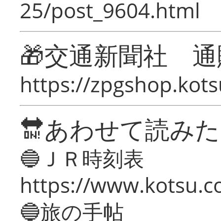
25/post_9604.html
🎁交通新聞社 通
https://zpgshop.kots
🔛あわせて読み
🔵ＪＲ時刻表
https://www.kotsu.co
🔵旅の手帖