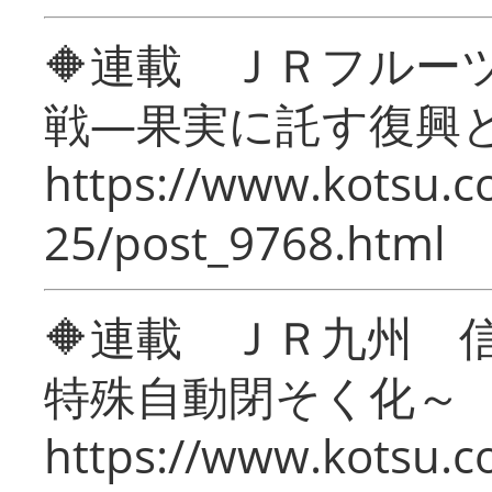
🔶連載 ＪＲフルー
戦―果実に託す復興
https://www.kotsu.c
25/post_9768.html
🔶連載 ＪＲ九州 
特殊自動閉そく化～
https://www.kotsu.c