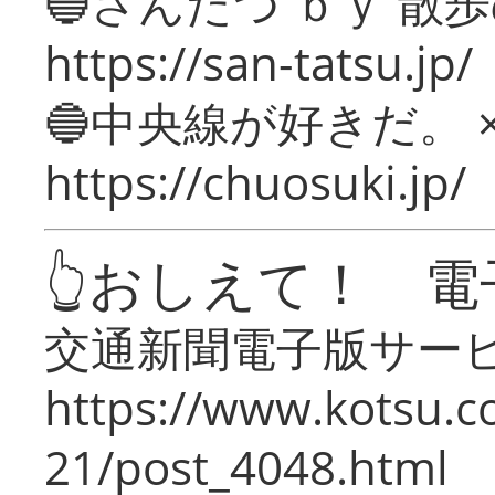
🔵さんたつ ｂｙ 散
https://san-tatsu.jp/
🔵中央線が好きだ。 
https://chuosuki.jp/
👆おしえて！ 電
交通新聞電子版サー
https://www.kotsu.c
21/post_4048.html