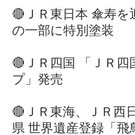
🔴ＪＲ東日本 傘寿
の一部に特別塗装
🔴ＪＲ四国 「ＪＲ
プ」発売
🔴ＪＲ東海、ＪＲ西
県 世界遺産登録「飛