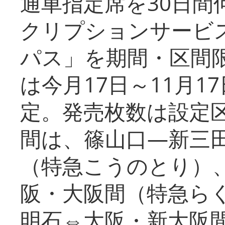
通車指定席を30日間
クリプションサービス
パス」を期間・区間
は今月17日～11月
定。発売枚数は設定
間は、篠山口―新三
（特急こうのとり）
阪・大阪間（特急ら
明石⇔大阪・新大阪