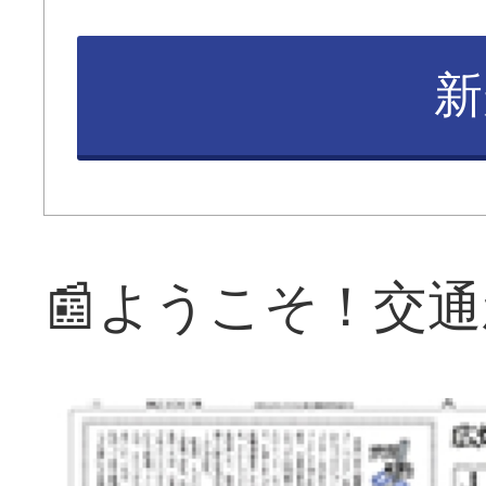
新
📰ようこそ！交