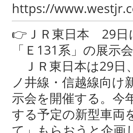
https://www.westjr.c
👉ＪＲ東日本 29
「Ｅ131系」の展示
ＪＲ東日本は29日
ノ井線・信越線向け新
示会を開催する。今
する予定の新型車両
て」もらおうと企画し