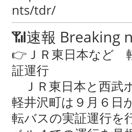
nts/tdr/
📶速報 Breaking 
👉ＪＲ東日本など 
証運行
ＪＲ東日本と西武ホ
軽井沢町は９月６日か
転バスの実証運行を