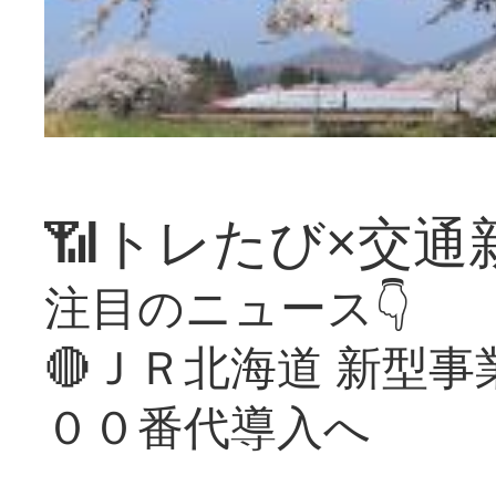
📶トレたび×交通
注目のニュース👇
🔴ＪＲ北海道 新型
００番代導入へ