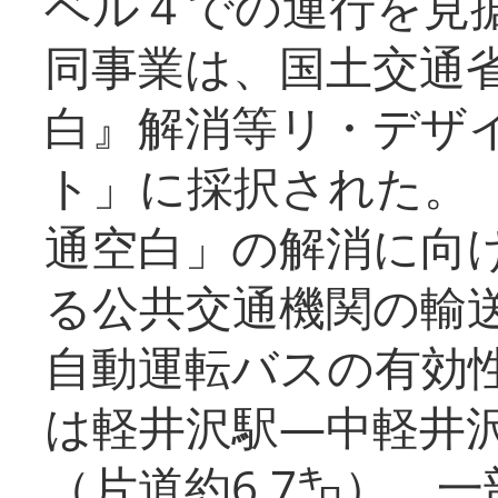
ベル４での運行を見
同事業は、国土交通
白』解消等リ・デザ
ト」に採択された。
通空白」の解消に向
る公共交通機関の輸
自動運転バスの有効
は軽井沢駅―中軽井
（片道約6.7㌔）、