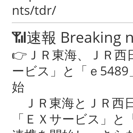
nts/tdr/
📶速報 Breaking 
👉ＪＲ東海、ＪＲ西
ービス」と「ｅ548
始
ＪＲ東海とＪＲ西日
「ＥＸサービス」と「