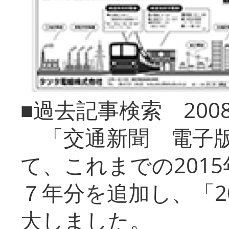
■過去記事検索 20
「交通新聞 電子版
て、これまでの201
７年分を追加し、「2
大しました