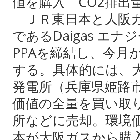
値を購入 CO2排出
ＪＲ東日本と大阪ガ
であるDaigas エ
PPAを締結し、今月
する。具体的には、
発電所（兵庫県姫路
価値の全量を買い取
所などに売却。環境
本が大阪ガスから購