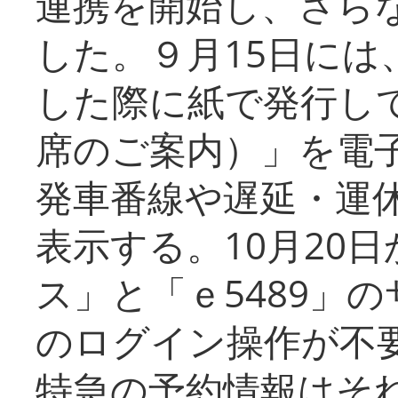
連携を開始し、さら
した。９月15日には
した際に紙で発行し
席のご案内）」を電
発車番線や遅延・運
表示する。10月20
ス」と「ｅ5489」
のログイン操作が不
特急の予約情報はそ