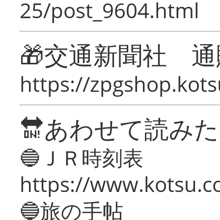
25/post_9604.html
🎁交通新聞社 通
https://zpgshop.kots
🔛あわせて読み
🔵ＪＲ時刻表
https://www.kotsu.co
🔵旅の手帖