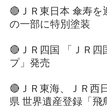
🔴ＪＲ東日本 傘寿
の一部に特別塗装
🔴ＪＲ四国 「ＪＲ
プ」発売
🔴ＪＲ東海、ＪＲ西
県 世界遺産登録「飛