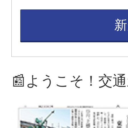
新
📰ようこそ！交