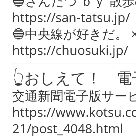
🔵さんたつ ｂｙ 散
https://san-tatsu.jp/
🔵中央線が好きだ。 
https://chuosuki.jp/
👆おしえて！ 電
交通新聞電子版サー
https://www.kotsu.c
21/post_4048.html