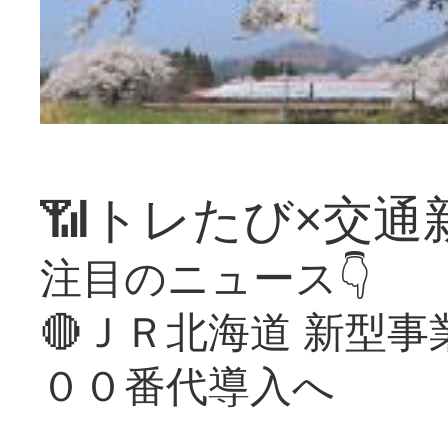
📶トレたび×交通
注目のニュース👇
🔴ＪＲ北海道 新型
００番代導入へ