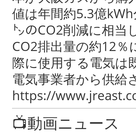
値は年間約5.3億kW
㌧のCO2削減に相当
CO2排出量の約12
際に使用する電気は
電気事業者から供給
https://www.jreast.co
📺動画ニュース