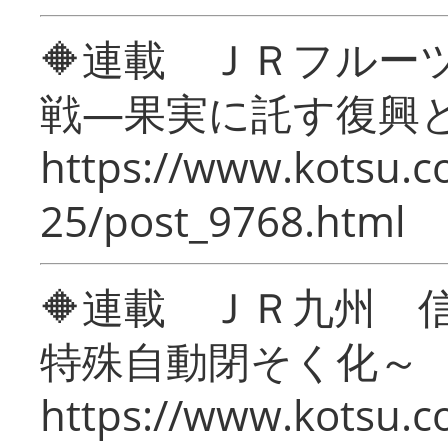
🔶連載 ＪＲフルー
戦―果実に託す復興
https://www.kotsu.c
25/post_9768.html
🔶連載 ＪＲ九州 
特殊自動閉そく化～
https://www.kotsu.c