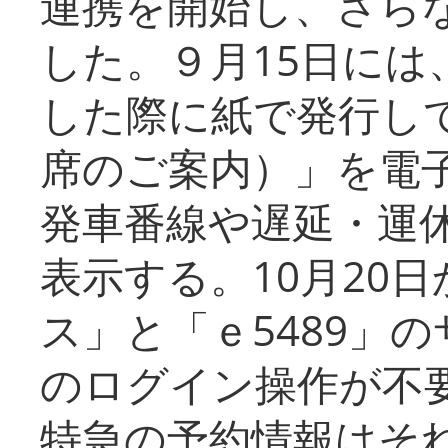
連携を開始し、さら
した。９月15日には
した際に紙で発行し
席のご案内）」を電
発車番線や遅延・運
表示する。10月20
ス」と「ｅ5489」
のログイン操作が不
特急の予約情報はそ