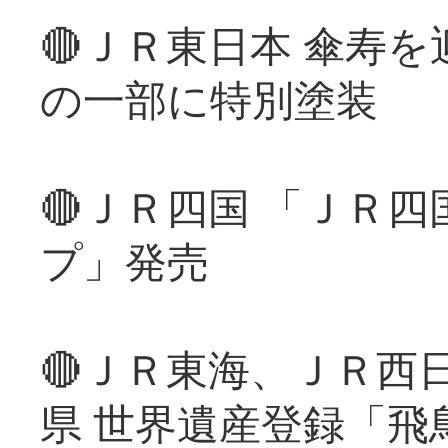
🔴ＪＲ東日本 傘寿
の一部に特別塗装
🔴ＪＲ四国 「ＪＲ
プ」発売
🔴ＪＲ東海、ＪＲ西
県 世界遺産登録「飛