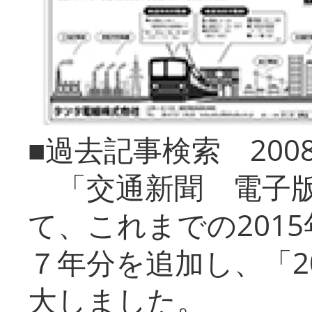
■過去記事検索 20
「交通新聞 電子版
て、これまでの201
７年分を追加し、「2
大しました