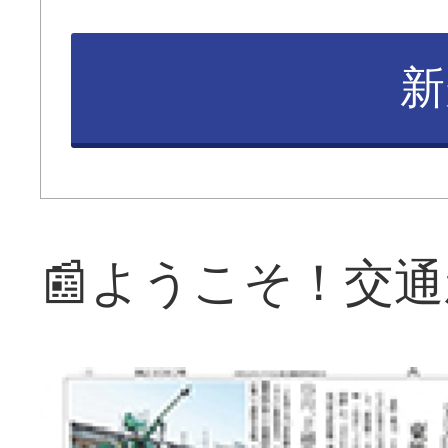
新
📰ようこそ！交