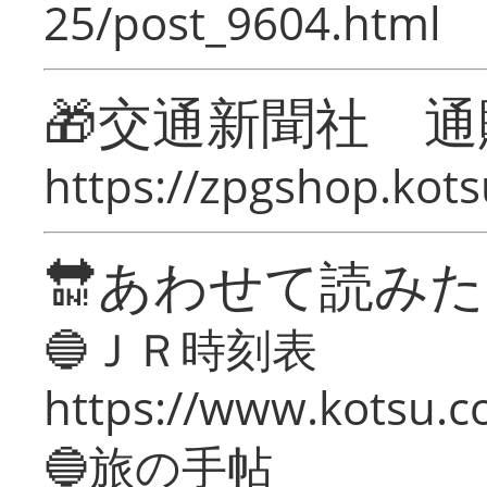
25/post_9604.html
🎁交通新聞社 通
https://zpgshop.kots
🔛あわせて読み
🔵ＪＲ時刻表
https://www.kotsu.co
🔵旅の手帖