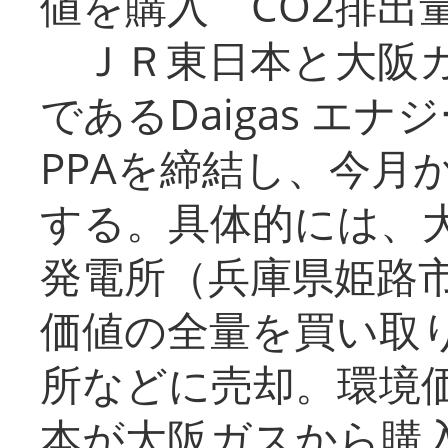
値を購入 CO2排出
ＪＲ東日本と大阪ガ
であるDaigas エ
PPAを締結し、今月
する。具体的には、
発電所（兵庫県姫路
価値の全量を買い取
所などに売却。環境
本が大阪ガスから購