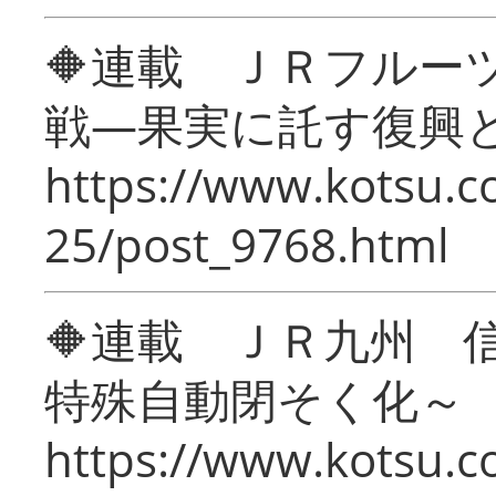
🔶連載 ＪＲフルー
戦―果実に託す復興
https://www.kotsu.c
25/post_9768.html
🔶連載 ＪＲ九州 
特殊自動閉そく化～
https://www.kotsu.c