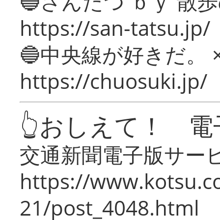
🔵さんたつ ｂｙ 散
https://san-tatsu.jp/
🔵中央線が好きだ。 
https://chuosuki.jp/
👆おしえて！ 電
交通新聞電子版サー
https://www.kotsu.c
21/post_4048.html