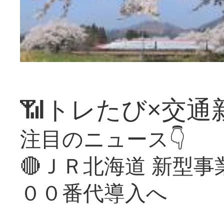
📶トレたび×交通
注目のニュース👇
🔴ＪＲ北海道 新型
００番代導入へ