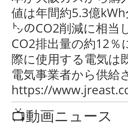
値は年間約5.3億kW
㌧のCO2削減に相当
CO2排出量の約12
際に使用する電気は
電気事業者から供給
https://www.jreast.co
📺動画ニュース