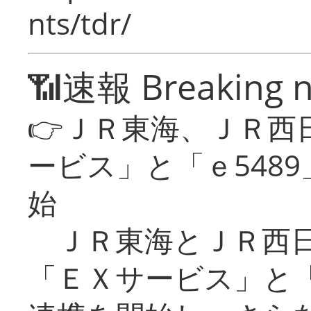
nts/tdr/
📶速報 Breaking 
👉ＪＲ東海、ＪＲ西
ービス」と「ｅ548
始
ＪＲ東海とＪＲ西日
「ＥＸサービス」と「