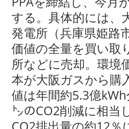
PPAを締結し、今月
する。具体的には、
発電所（兵庫県姫路
価値の全量を買い取
所などに売却。環境
本が大阪ガスから購
値は年間約5.3億kW
㌧のCO2削減に相当
CO2排出量の約12