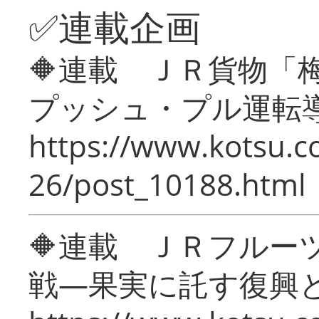
✅連載企画
🔶連載 ＪＲ貨物
プッシュ・プル運転
https://www.kotsu.c
26/post_10188.html
🔶連載 ＪＲフルー
戦―果実に託す復興