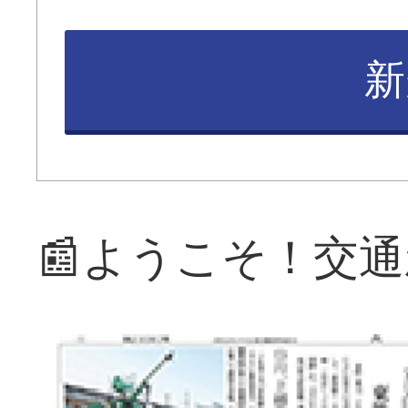
新
📰ようこそ！交