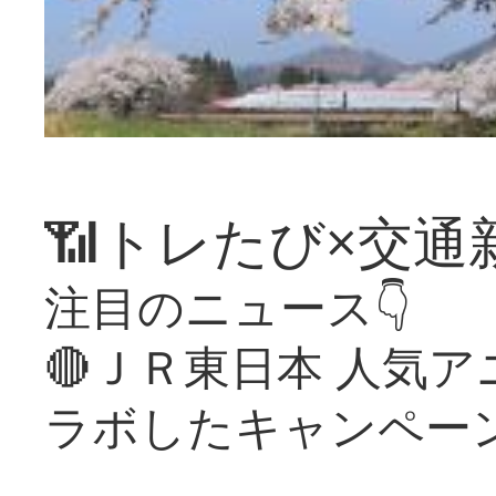
📶トレたび×交通
注目のニュース👇
🔴ＪＲ東日本 人気
ラボしたキャンペー