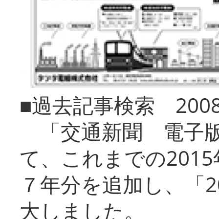
■過去記事検索 20
「交通新聞 電子版
て、これまでの201
７年分を追加し、「2
大しました