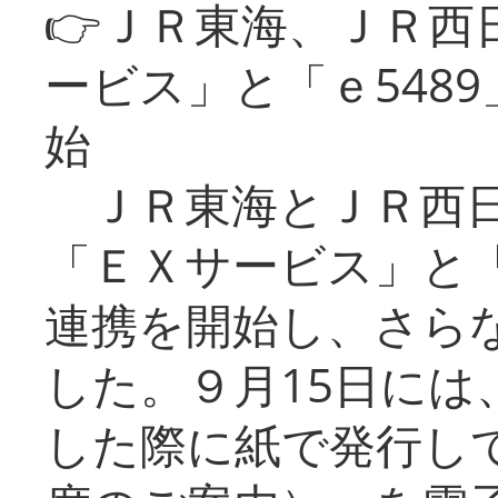
👉ＪＲ東海、ＪＲ西
ービス」と「ｅ548
始
ＪＲ東海とＪＲ西日
「ＥＸサービス」と「
連携を開始し、さら
した。９月15日には
した際に紙で発行し