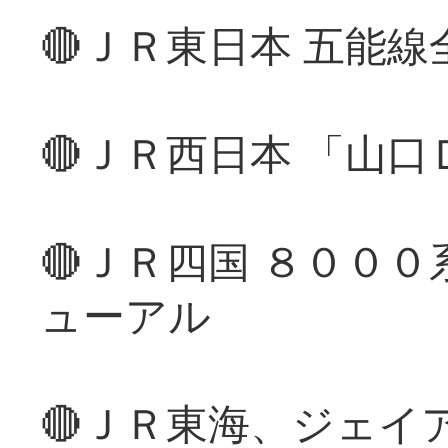
🔴ＪＲ東日本 五能
🔴ＪＲ西日本 「山
🔴ＪＲ四国 ８００
ューアル
🔴ＪＲ東海、ジェイ