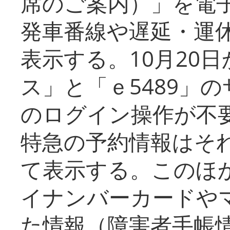
席のご案内）」を電
発車番線や遅延・運
表示する。10月20
ス」と「ｅ5489」
のログイン操作が不
特急の予約情報はそ
て表示する。このほ
イナンバーカードや
た情報（障害者手帳