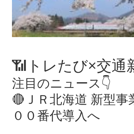
📶トレたび×交通
注目のニュース👇
🔴ＪＲ北海道 新型
００番代導入へ