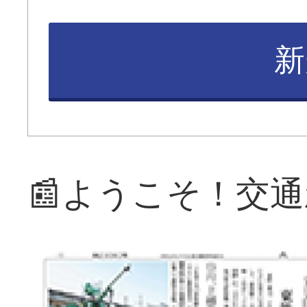
新
📰ようこそ！交