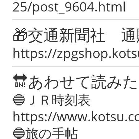
25/post_9604.html
🎁交通新聞社 通
https://zpgshop.kots
🔛あわせて読み
🔵ＪＲ時刻表
https://www.kotsu.co
🔵旅の手帖