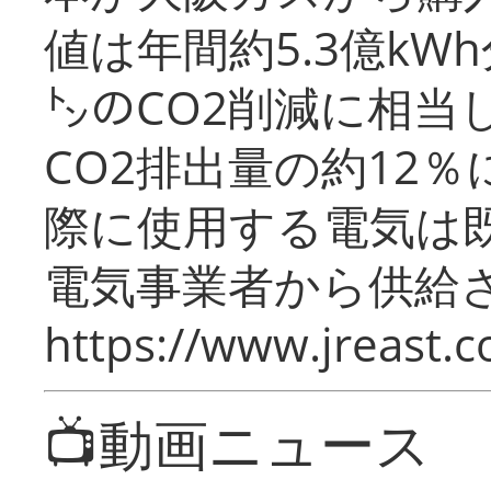
値は年間約5.3億kW
㌧のCO2削減に相当
CO2排出量の約12
際に使用する電気は
電気事業者から供給
https://www.jreast.co
📺動画ニュース