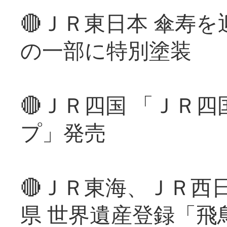
🔴ＪＲ東日本 傘寿
の一部に特別塗装
🔴ＪＲ四国 「ＪＲ
プ」発売
🔴ＪＲ東海、ＪＲ西
県 世界遺産登録「飛