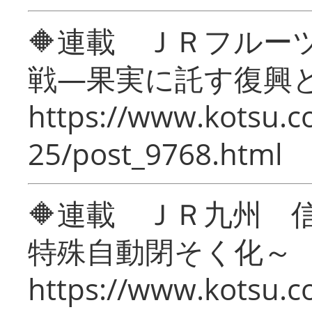
🔶連載 ＪＲフルー
戦―果実に託す復興
https://www.kotsu.c
25/post_9768.html
🔶連載 ＪＲ九州 
特殊自動閉そく化～
https://www.kotsu.c