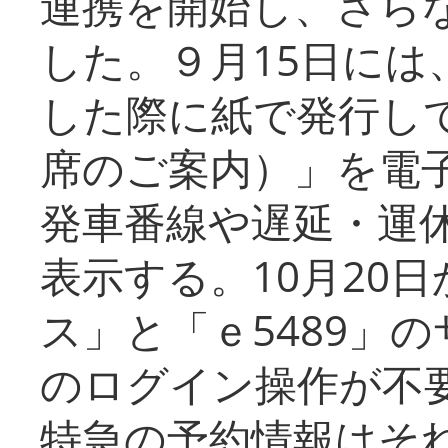
連携を開始し、さら
した。９月15日には
した際に紙で発行し
席のご案内）」を電
発車番線や遅延・運
表示する。10月20
ス」と「ｅ5489」
のログイン操作が不
特急の予約情報はそ