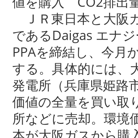
値を購入 CO2排出
ＪＲ東日本と大阪ガ
であるDaigas エ
PPAを締結し、今月
する。具体的には、
発電所（兵庫県姫路
価値の全量を買い取
所などに売却。環境
本が大阪ガスから購