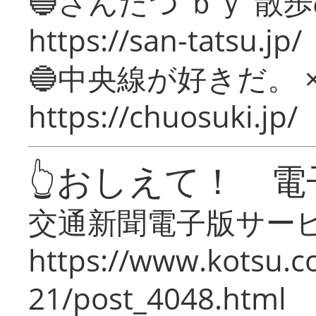
🔵さんたつ ｂｙ 散
https://san-tatsu.jp/
🔵中央線が好きだ。 
https://chuosuki.jp/
👆おしえて！ 電
交通新聞電子版サー
https://www.kotsu.c
21/post_4048.html