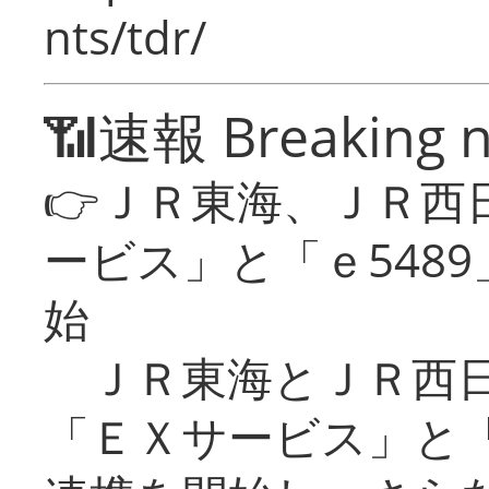
nts/tdr/
📶速報 Breaking 
👉ＪＲ東海、ＪＲ西
ービス」と「ｅ548
始
ＪＲ東海とＪＲ西日
「ＥＸサービス」と「