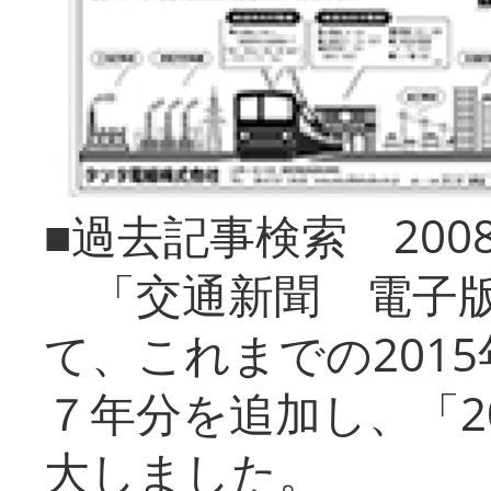
■過去記事検索 20
「交通新聞 電子版
て、これまでの201
７年分を追加し、「2
大しました