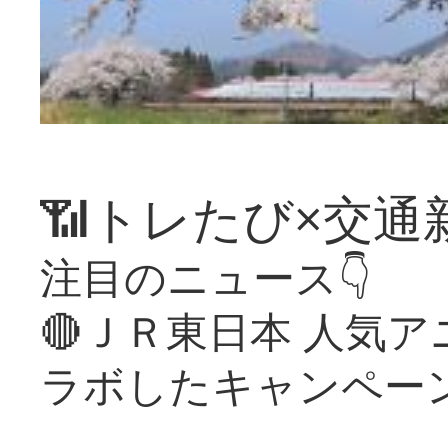
📶トレたび×交通
注目のニュース👇
🔴ＪＲ東日本 人気
ラボしたキャンペー