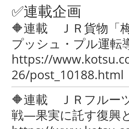
✅連載企画
🔶連載 ＪＲ貨物
プッシュ・プル運転
https://www.kotsu.c
26/post_10188.html
🔶連載 ＪＲフルー
戦―果実に託す復興