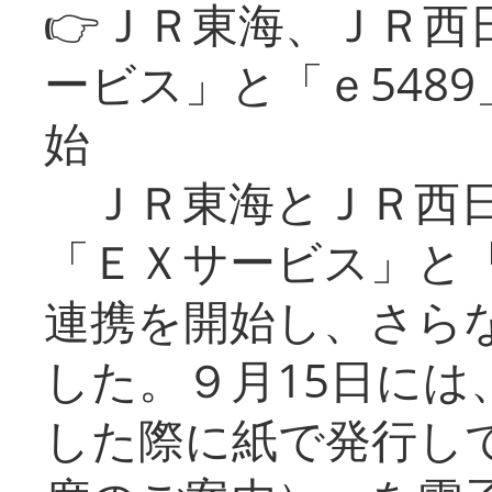
👉ＪＲ東海、ＪＲ西
ービス」と「ｅ548
始
ＪＲ東海とＪＲ西日
「ＥＸサービス」と「
連携を開始し、さら
した。９月15日には
した際に紙で発行し