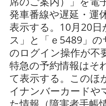
席のご案内）」を電
発車番線や遅延・運
表示する。10月20
ス」と「ｅ5489」
のログイン操作が不
特急の予約情報はそ
て表示する。このほ
イナンバーカードや
た情報（障害者手帳