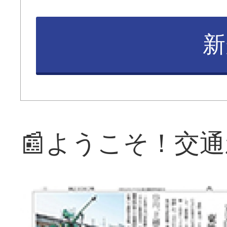
新
📰ようこそ！交