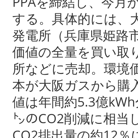
PPAを締結し、今月
する。具体的には、
発電所（兵庫県姫路
価値の全量を買い取
所などに売却。環境
本が大阪ガスから購
値は年間約5.3億kW
㌧のCO2削減に相当
CO2排出量の約12