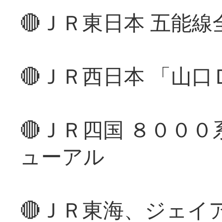
🔴ＪＲ東日本 五能
🔴ＪＲ西日本 「山
🔴ＪＲ四国 ８００
ューアル
🔴ＪＲ東海、ジェイ