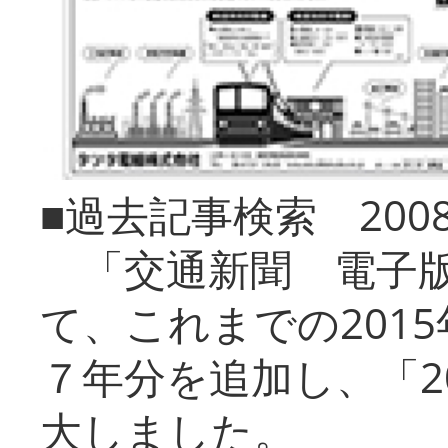
■過去記事検索 20
「交通新聞 電子版
て、これまでの201
７年分を追加し、「2
大しました