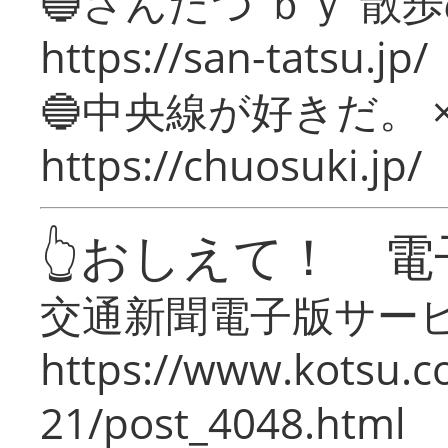
🔵さんたつ ｂｙ 散
https://san-tatsu.jp/
🔵中央線が好きだ。 
https://chuosuki.jp/
👆おしえて！ 電
交通新聞電子版サー
https://www.kotsu.c
21/post_4048.html