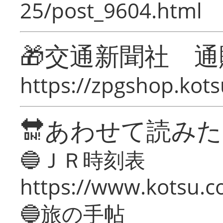
25/post_9604.html
🎁交通新聞社 通
https://zpgshop.kots
🔛あわせて読み
🔵ＪＲ時刻表
https://www.kotsu.co
🔵旅の手帖