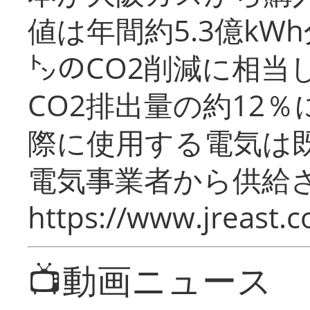
値は年間約5.3億kW
㌧のCO2削減に相当
CO2排出量の約12
際に使用する電気は
電気事業者から供給
https://www.jreast.co
📺動画ニュース