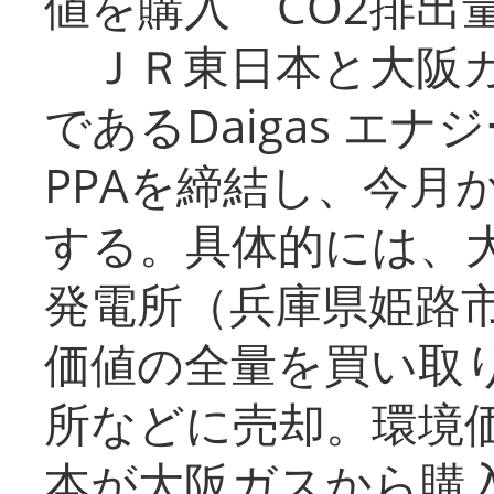
値を購入 CO2排出
ＪＲ東日本と大阪ガ
であるDaigas エ
PPAを締結し、今月
する。具体的には、
発電所（兵庫県姫路
価値の全量を買い取
所などに売却。環境
本が大阪ガスから購