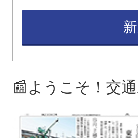
新
📰ようこそ！交