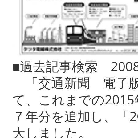
■過去記事検索 20
「交通新聞 電子版
て、これまでの201
７年分を追加し、「2
大しました