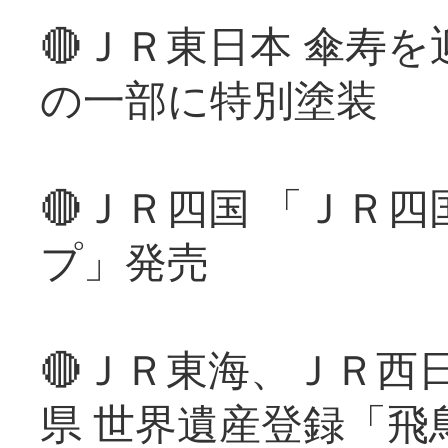
🔴ＪＲ東日本 傘寿
の一部に特別塗装
🔴ＪＲ四国 「ＪＲ
プ」発売
🔴ＪＲ東海、ＪＲ西
県 世界遺産登録「飛