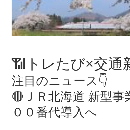
📶トレたび×交通
注目のニュース👇
🔴ＪＲ北海道 新型
００番代導入へ