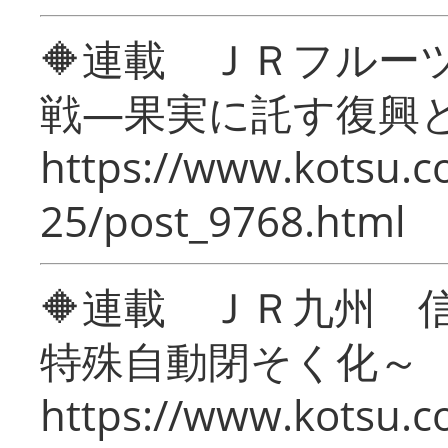
🔶連載 ＪＲフルー
戦―果実に託す復興
https://www.kotsu.c
25/post_9768.html
🔶連載 ＪＲ九州 
特殊自動閉そく化～
https://www.kotsu.c