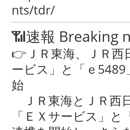
nts/tdr/
📶速報 Breaking 
👉ＪＲ東海、ＪＲ西
ービス」と「ｅ548
始
ＪＲ東海とＪＲ西日
「ＥＸサービス」と「