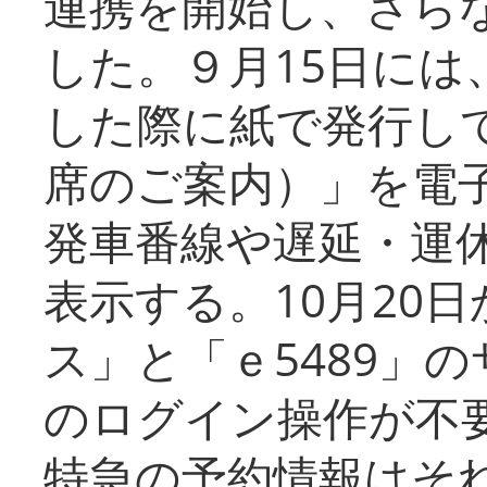
連携を開始し、さら
した。９月15日には
した際に紙で発行し
席のご案内）」を電
発車番線や遅延・運
表示する。10月20
ス」と「ｅ5489」
のログイン操作が不
特急の予約情報はそ