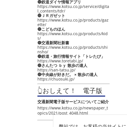
🔵鉄道ダイヤ情報アプリ
https://www.kotsu.co.jp/service/digita
l_contents/tdr/
🔵ＪＲガゼット
https://www.kotsu.co.jp/products/gaz
ette/
🔵こどものほん
https://www.kotsu.co.jp/products/kid
s/
🔵交通新聞社新書
https://www.kotsu.co.jp/products/shi
nsho/
🔵鉄道・旅行情報サイト「トレたび」
https://www.toretabi.jp/
🔵さんたつ ｂｙ 散歩の達人
https://san-tatsu.jp/
🔵中央線が好きだ。 × 散歩の達人
https://chuosuki.jp/
👆おしえて！ 電子版
交通新聞電子版サービスについてご紹介
https://www.kotsu.co.jp/newspaper_t
opics/2021/post_4048.html
弊社では、お客様の当サイトに