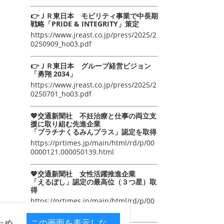
👉ＪＲ東日本 モビリティ事業で中長期
戦略「PRIDE & INTEGRITY」策定
https://www.jreast.co.jp/press/2025/2
0250909_ho03.pdf
👉ＪＲ東日本 グループ経営ビジョン
「勇翔 2034」
https://www.jreast.co.jp/press/2025/2
0250701_ho03.pdf
💖交通新聞社 不妊治療と仕事の両立支
援に取り組む先進企業
「プラチナくるみんプラス」認定を取得
https://prtimes.jp/main/html/rd/p/00
0000121.000050139.html
💖交通新聞社 女性活躍推進企業
「えるぼし」認定の最高位（３つ星）取
得
https://prtimes.jp/main/html/rd/p/00
0000105.000050139.html
ため
この画面を表示しな