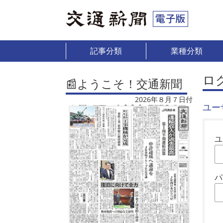
記事分類
業種分類
ロ
📰ようこそ！交通新聞
2026年８月７日付
ユー
ユ
パ