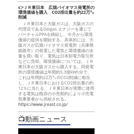
👉ＪＲ東日本 広畑バイオマス発電所の
環境価値を購入 CO2排出量を約22万㌧
削減
ＪＲ東日本と大阪ガスは、大阪ガスの
代理店であるDaigas エナジーを通じて
バーチャルPPAを締結し、今月から環境
価値の提供を開始する。具体的には、大
阪ガスが広畑バイオマス発電所（兵庫県
姫路市）の発電した電気と環境価値の全
量を買い取り、電気は日本卸電力取引所
などに売却。環境価値については、ＪＲ
東日本が大阪ガスから購入する。同発電
所の環境価値は年間約5.3億kWh分で、
これは年間約22万㌧のCO2削減に相当
し、ＪＲ東日本におけるCO2排出量の約
12％に当たる。ＪＲ東日本が実際に使用
する電気は既存の小売契約により小売電
気事業者から供給される。
https://www.jreast.co.jp/
📺動画ニュース