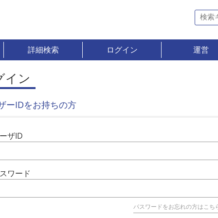
詳細検索
ログイン
運営
グイン
ザーIDをお持ちの方
ーザID
スワード
パスワードをお忘れの方はこち