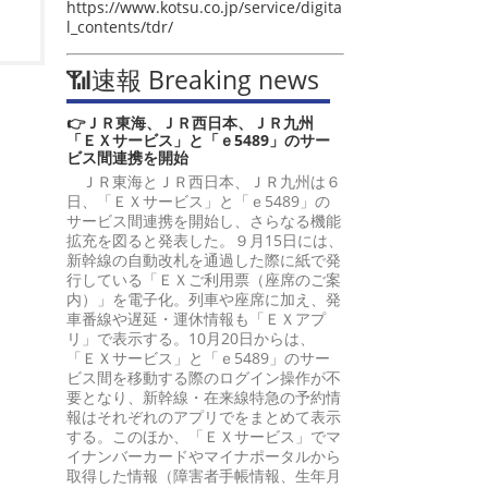
https://www.kotsu.co.jp/service/digita
l_contents/tdr/
📶速報 Breaking news
👉ＪＲ東海、ＪＲ西日本、ＪＲ九州
「ＥＸサービス」と「ｅ5489」のサー
ビス間連携を開始
ＪＲ東海とＪＲ西日本、ＪＲ九州は６
日、「ＥＸサービス」と「ｅ5489」の
サービス間連携を開始し、さらなる機能
拡充を図ると発表した。９月15日には、
新幹線の自動改札を通過した際に紙で発
行している「ＥＸご利用票（座席のご案
内）」を電子化。列車や座席に加え、発
車番線や遅延・運休情報も「ＥＸアプ
リ」で表示する。10月20日からは、
「ＥＸサービス」と「ｅ5489」のサー
ビス間を移動する際のログイン操作が不
要となり、新幹線・在来線特急の予約情
報はそれぞれのアプリでをまとめて表示
する。このほか、「ＥＸサービス」でマ
イナンバーカードやマイナポータルから
取得した情報（障害者手帳情報、生年月