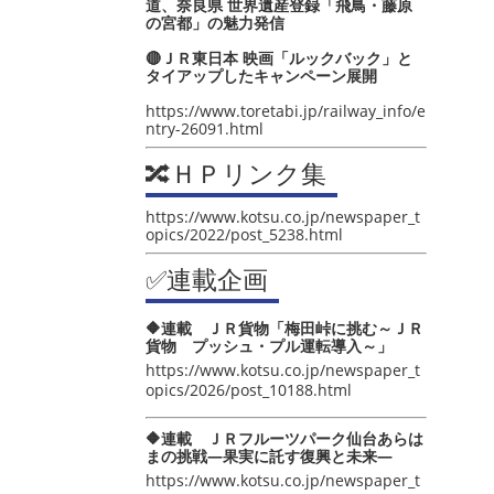
道、奈良県 世界遺産登録「飛鳥・藤原
の宮都」の魅力発信
🔴ＪＲ東日本 映画「ルックバック」と
タイアップしたキャンペーン展開
https://www.toretabi.jp/railway_info/e
ntry-26091.html
🔀ＨＰリンク集
https://www.kotsu.co.jp/newspaper_t
opics/2022/post_5238.html
✅連載企画
🔶連載 ＪＲ貨物「梅田峠に挑む～ＪＲ
貨物 プッシュ・プル運転導入～」
https://www.kotsu.co.jp/newspaper_t
opics/2026/post_10188.html
🔶連載 ＪＲフルーツパーク仙台あらは
まの挑戦―果実に託す復興と未来―
https://www.kotsu.co.jp/newspaper_t