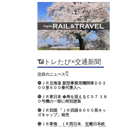
📶トレたび×交通新聞
注目のニュース👇
🔴ＪＲ北海道 新型事業用機関車ＤＤ２
００形５００番代導入へ
🔴ＪＲ東日本 傘寿を迎えるＣ５７ １８
０号機の一部に特別塗装
🔴ＪＲ四国 「ＪＲ四国８０００系キッ
ズキャップ」発売
🔴ＪＲ東海、ＪＲ西日本、近畿日本鉄