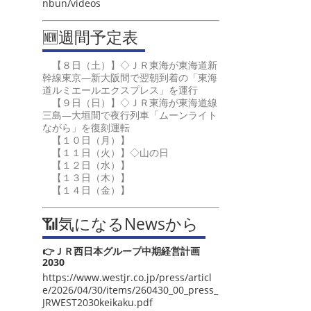
nbun/videos
🆕週間予定表
【８日（土）】◇ＪＲ東海が東海道新
幹線東京―新大阪間で翌朝到着の「東海
道ルミエールエクスプレス」を運行
【９日（日）】◇ＪＲ東海が東海道線
三島―大垣間で夜行列車「ムーンライト
ながら」を復刻運転
【１０日（月）】
【１１日（火）】◇山の日
【１２日（水）】
【１３日（木）】
【１４日（金）】
📶気になるNewsから
👉ＪＲ西日本グループ中期経営計画
2030
https://www.westjr.co.jp/press/articl
e/2026/04/30/items/260430_00_press_
JRWEST2030keikaku.pdf