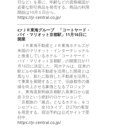
日など）を基に、年齢などの資格確認が
必要な割引商品を発売する。商品の利用
開始は10月１日から。
https://jr-central.co.jp/
👉ＪＲ東海グループ 「コートヤード・
バイ・マリオット京都駅」11月16日に
開業
ＪＲ東海不動産とＪＲ東海ホテルズが
米国のマリオット・インターナショナル
と推進しているホテル「コートヤード・
バイ・マリオット京都駅」の開業日が11
月16日に決定した。同ホテルは、従来の
駅ビルや保有不動産を活用した開発とは
異なり、新たに取得した不動産を活用し
て事業を展開することで、沿線都市の価
値を向上させる象徴となるプロジェク
ト。東海道新幹線京都駅八条東口から徒
歩３分という絶好のロケーションで、
「京都旅の『拠点』となるホテル」をコ
ンセプトに、全10タイプ、計270の客室
を用意する。宿泊予約は公式サイトで受
付中。
https://jr-central.co.jp/