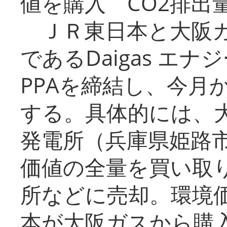
値を購入 CO2排出
ＪＲ東日本と大阪ガ
であるDaigas エ
PPAを締結し、今月
する。具体的には、
発電所（兵庫県姫路
価値の全量を買い取
所などに売却。環境
本が大阪ガスから購