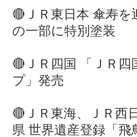
🔴ＪＲ東日本 傘寿
の一部に特別塗装
🔴ＪＲ四国 「ＪＲ
プ」発売
🔴ＪＲ東海、ＪＲ西
県 世界遺産登録「飛