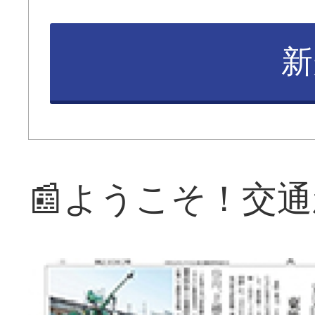
新
📰ようこそ！交