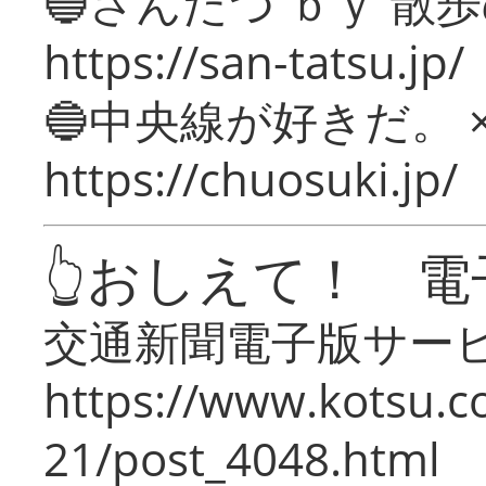
🔵さんたつ ｂｙ 散
https://san-tatsu.jp/
🔵中央線が好きだ。 
https://chuosuki.jp/
👆おしえて！ 電
交通新聞電子版サー
https://www.kotsu.c
21/post_4048.html