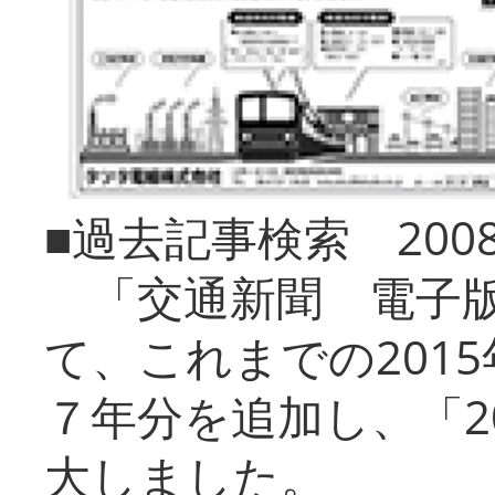
■過去記事検索 20
「交通新聞 電子版
て、これまでの201
７年分を追加し、「2
大しました