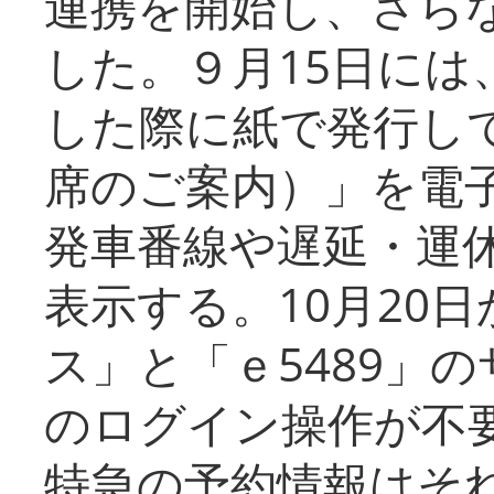
連携を開始し、さら
した。９月15日には
した際に紙で発行し
席のご案内）」を電
発車番線や遅延・運
表示する。10月20
ス」と「ｅ5489」
のログイン操作が不
特急の予約情報はそ