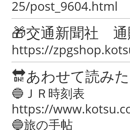
25/post_9604.html
🎁交通新聞社 通
https://zpgshop.kots
🔛あわせて読み
🔵ＪＲ時刻表
https://www.kotsu.co
🔵旅の手帖