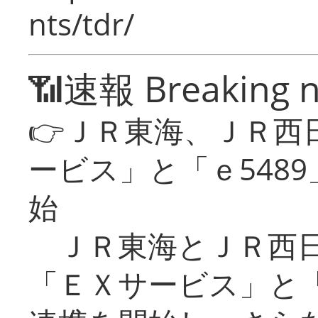
nts/tdr/
📶速報 Breaking 
👉ＪＲ東海、ＪＲ西
ービス」と「ｅ548
始
ＪＲ東海とＪＲ西日
「ＥＸサービス」と「