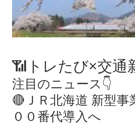
📶トレたび×交通
注目のニュース👇
🔴ＪＲ北海道 新型
００番代導入へ