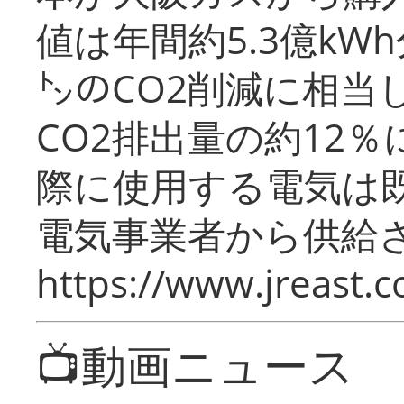
値は年間約5.3億kW
㌧のCO2削減に相当
CO2排出量の約12
際に使用する電気は
電気事業者から供給
https://www.jreast.co
📺動画ニュース