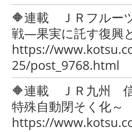
🔶連載 ＪＲフルー
戦―果実に託す復興
https://www.kotsu.c
25/post_9768.html
🔶連載 ＪＲ九州 
特殊自動閉そく化～
https://www.kotsu.c