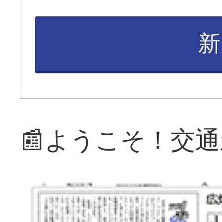
新
📰ようこそ！交