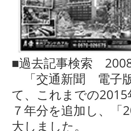
■過去記事検索 20
「交通新聞 電子版
て、これまでの201
７年分を追加し、「2
大しました