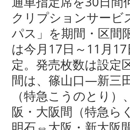
通車指定席を30日間
クリプションサービス
パス」を期間・区間
は今月17日～11月
定。発売枚数は設定
間は、篠山口―新三
（特急こうのとり）
阪・大阪間（特急ら
明石⇔大阪・新大阪