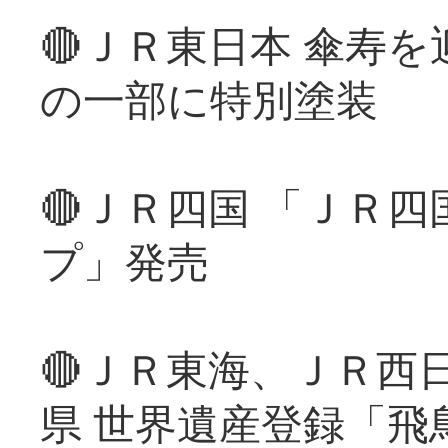
🔴ＪＲ東日本 傘寿
の一部に特別塗装
🔴ＪＲ四国 「ＪＲ
プ」発売
🔴ＪＲ東海、ＪＲ西
県 世界遺産登録「飛