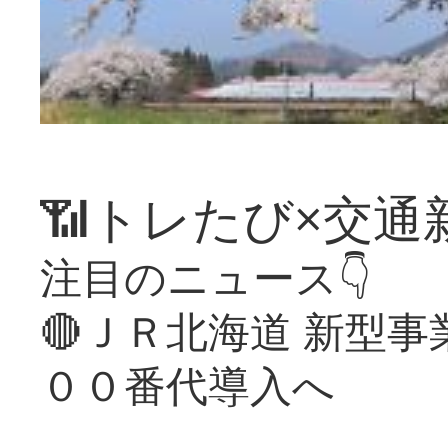
📶トレたび×交通
注目のニュース👇
🔴ＪＲ北海道 新型
００番代導入へ