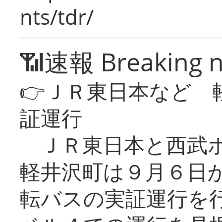
nts/tdr/
📶速報 Breaking 
👉ＪＲ東日本など 
証運行
ＪＲ東日本と西武ホ
軽井沢町は９月６日か
転バスの実証運行を