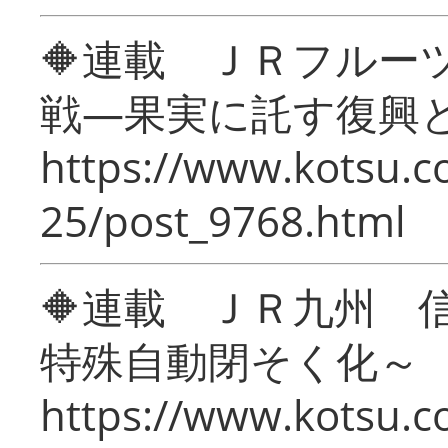
🔶連載 ＪＲフルー
戦―果実に託す復興
https://www.kotsu.c
25/post_9768.html
🔶連載 ＪＲ九州 
特殊自動閉そく化～
https://www.kotsu.c