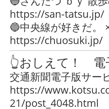
🔵さんたつ ｂｙ 散
https://san-tatsu.jp/
🔵中央線が好きだ。 
https://chuosuki.jp/
👆おしえて！ 電
交通新聞電子版サー
https://www.kotsu.c
21/post_4048.html