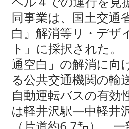
ベル４での運行を見
同事業は、国土交通
白』解消等リ・デザ
ト」に採択された。
通空白」の解消に向
る公共交通機関の輸
自動運転バスの有効
は軽井沢駅―中軽井
（片道約6.7㌔）、