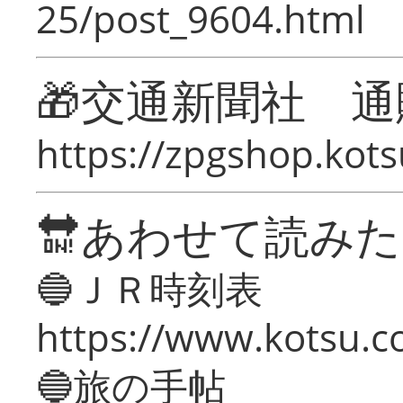
25/post_9604.html
🎁交通新聞社 通
https://zpgshop.kots
🔛あわせて読み
🔵ＪＲ時刻表
https://www.kotsu.co
🔵旅の手帖