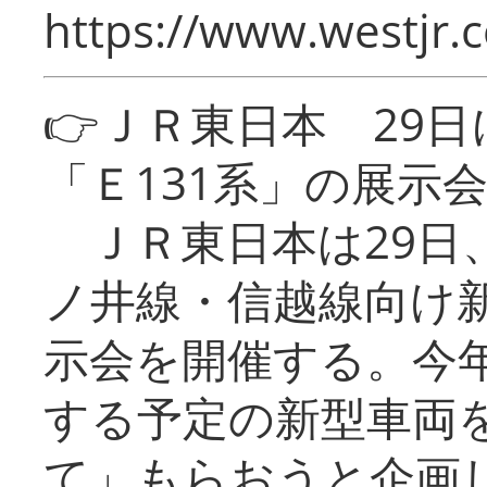
https://www.westjr.c
👉ＪＲ東日本 29
「Ｅ131系」の展示
ＪＲ東日本は29日
ノ井線・信越線向け新
示会を開催する。今
する予定の新型車両
て」もらおうと企画し