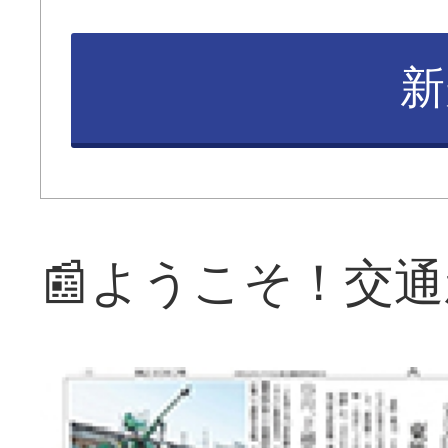
新
📰ようこそ！交