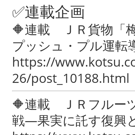
✅連載企画
🔶連載 ＪＲ貨物
プッシュ・プル運転
https://www.kotsu.c
26/post_10188.html
🔶連載 ＪＲフルー
戦―果実に託す復興