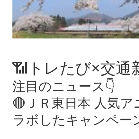
📶トレたび×交通
注目のニュース👇
🔴ＪＲ東日本 人気
ラボしたキャンペー