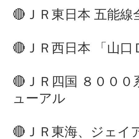
🔴ＪＲ東日本 五能
🔴ＪＲ西日本 「山
🔴ＪＲ四国 ８００
ューアル
🔴ＪＲ東海、ジェイ