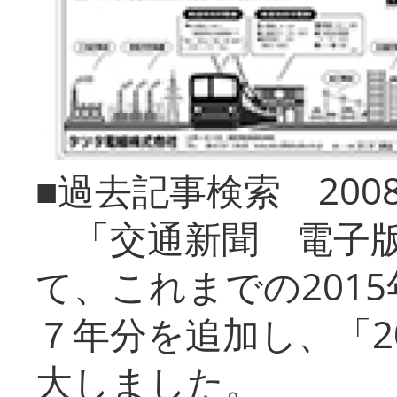
■過去記事検索 20
「交通新聞 電子版
て、これまでの201
７年分を追加し、「2
大しました