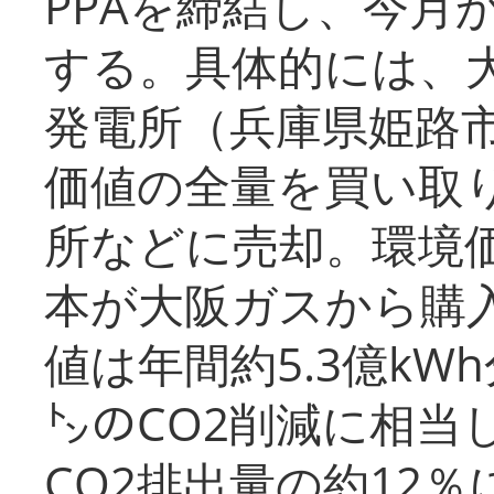
PPAを締結し、今月
する。具体的には、
発電所（兵庫県姫路
価値の全量を買い取
所などに売却。環境
本が大阪ガスから購
値は年間約5.3億kW
㌧のCO2削減に相当
CO2排出量の約12