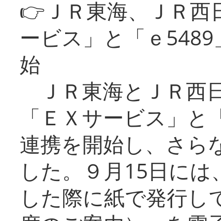
👉ＪＲ東海、ＪＲ西
ービス」と「ｅ548
始
ＪＲ東海とＪＲ西日
「ＥＸサービス」と「
連携を開始し、さら
した。９月15日には
した際に紙で発行し