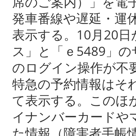
席のご案内）」を電
発車番線や遅延・運
表示する。10月20
ス」と「ｅ5489」
のログイン操作が不
特急の予約情報はそ
て表示する。このほ
イナンバーカードや
た情報（障害者手帳