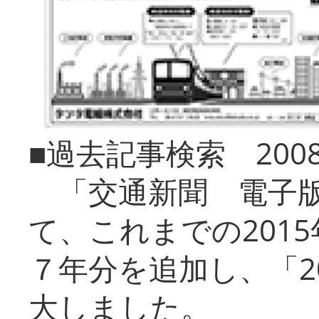
■過去記事検索 20
「交通新聞 電子版
て、これまでの201
７年分を追加し、「2
大しました