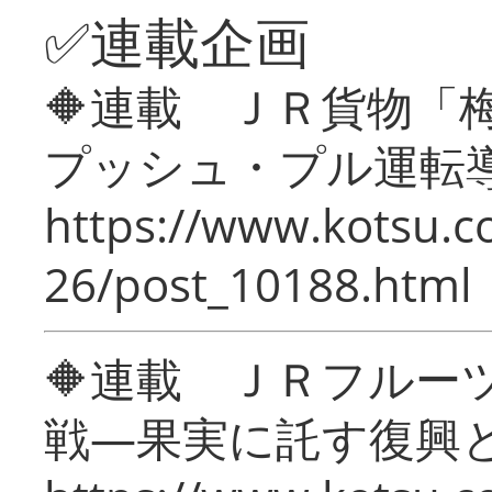
✅連載企画
🔶連載 ＪＲ貨物
プッシュ・プル運転
https://www.kotsu.c
26/post_10188.html
🔶連載 ＪＲフルー
戦―果実に託す復興