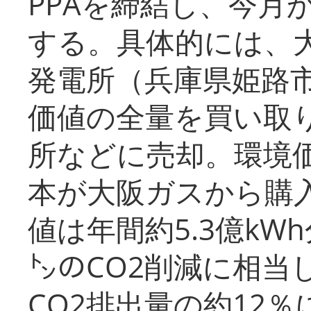
PPAを締結し、今月
する。具体的には、
発電所（兵庫県姫路
価値の全量を買い取
所などに売却。環境
本が大阪ガスから購
値は年間約5.3億kW
㌧のCO2削減に相当
CO2排出量の約12