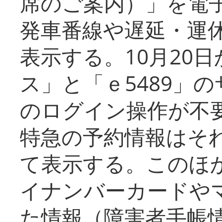
席のご案内）」を電
発車番線や遅延・運
表示する。10月20
ス」と「ｅ5489」
のログイン操作が不
特急の予約情報はそ
て表示する。このほ
イナンバーカードや
た情報（障害者手帳