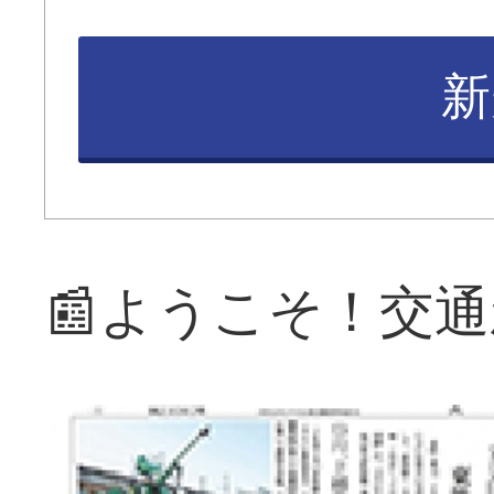
新
📰ようこそ！交