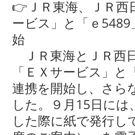
👉ＪＲ東海、ＪＲ西
ービス」と「ｅ548
始
ＪＲ東海とＪＲ西日
「ＥＸサービス」と「
連携を開始し、さら
した。９月15日には
した際に紙で発行し