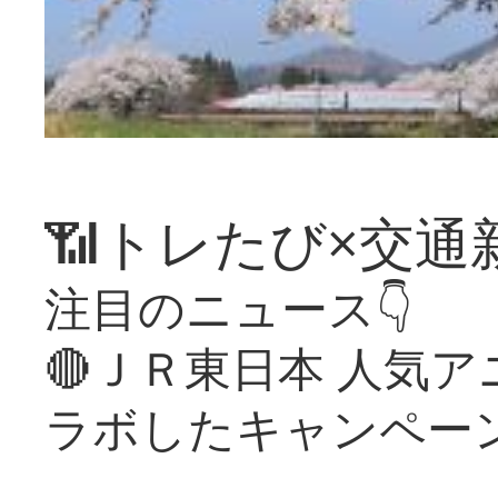
📶トレたび×交通
注目のニュース👇
🔴ＪＲ東日本 人気
ラボしたキャンペー