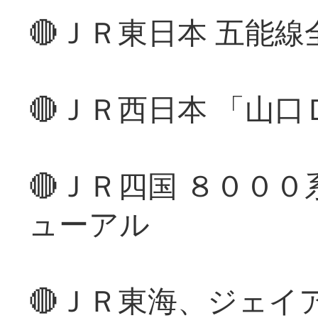
🔴ＪＲ東日本 五能
🔴ＪＲ西日本 「山
🔴ＪＲ四国 ８００
ューアル
🔴ＪＲ東海、ジェイ