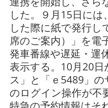
連携を開始し、さら
した。９月15日には
した際に紙で発行し
席のご案内）」を電
発車番線や遅延・運
表示する。10月20
ス」と「ｅ5489」
のログイン操作が不
特急の予約情報はそ