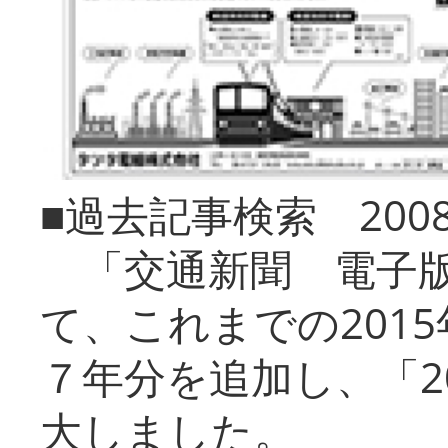
■過去記事検索 20
「交通新聞 電子版
て、これまでの201
７年分を追加し、「2
大しました