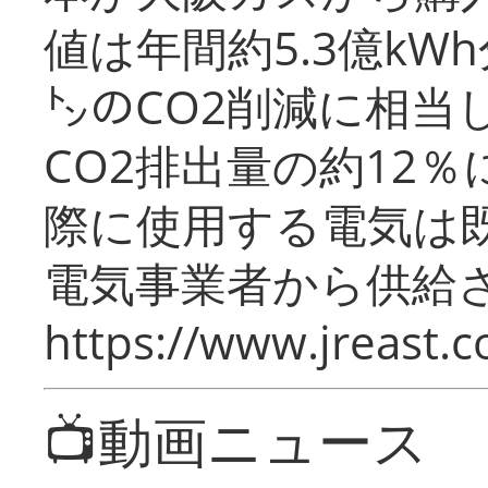
値は年間約5.3億kW
㌧のCO2削減に相当
CO2排出量の約12
際に使用する電気は
電気事業者から供給
https://www.jreast.co
📺動画ニュース