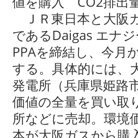
値を購入 CO2排出
ＪＲ東日本と大阪ガ
であるDaigas エ
PPAを締結し、今月
する。具体的には、
発電所（兵庫県姫路
価値の全量を買い取
所などに売却。環境
本が大阪ガスから購