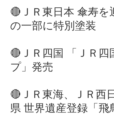
🔴ＪＲ東日本 傘寿
の一部に特別塗装
🔴ＪＲ四国 「ＪＲ
プ」発売
🔴ＪＲ東海、ＪＲ西
県 世界遺産登録「飛