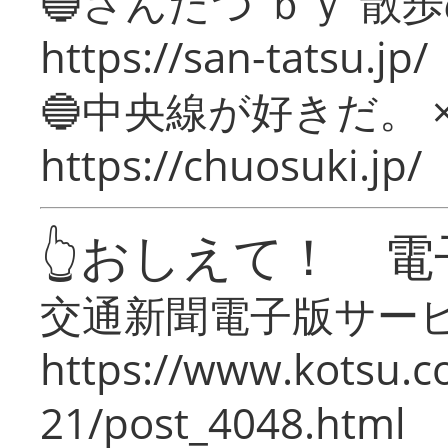
🔵さんたつ ｂｙ 散
https://san-tatsu.jp/
🔵中央線が好きだ。 
https://chuosuki.jp/
👆おしえて！ 電
交通新聞電子版サー
https://www.kotsu.c
21/post_4048.html