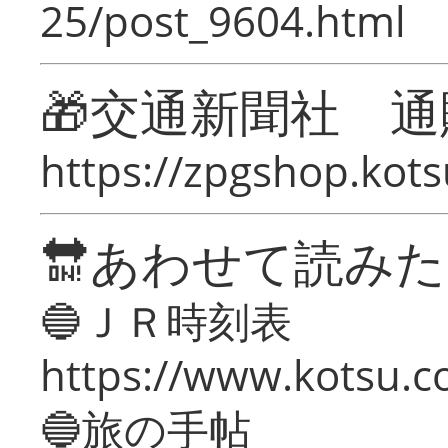
25/post_9604.html
🎁交通新聞社 通
https://zpgshop.kots
🔛あわせて読み
🔵ＪＲ時刻表
https://www.kotsu.co
🔵旅の手帖