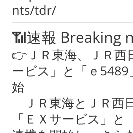
nts/tdr/
📶速報 Breaking 
👉ＪＲ東海、ＪＲ西
ービス」と「ｅ548
始
ＪＲ東海とＪＲ西日
「ＥＸサービス」と「