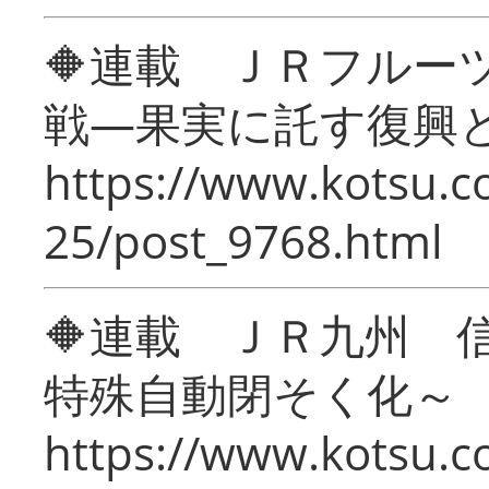
🔶連載 ＪＲフルー
戦―果実に託す復興
https://www.kotsu.c
25/post_9768.html
🔶連載 ＪＲ九州 
特殊自動閉そく化～
https://www.kotsu.c