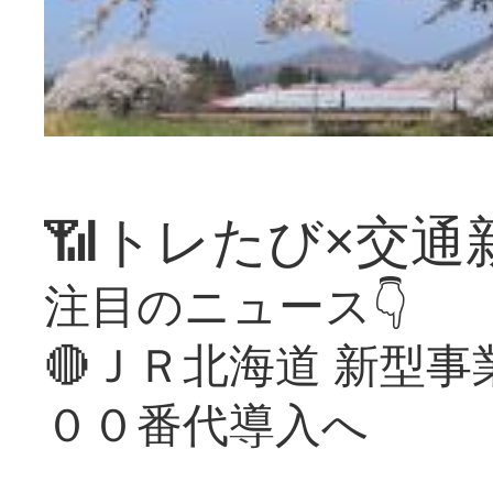
📶トレたび×交通
注目のニュース👇
🔴ＪＲ北海道 新型
００番代導入へ