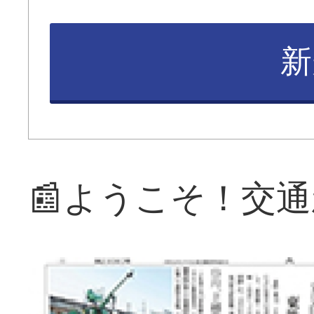
新
📰ようこそ！交