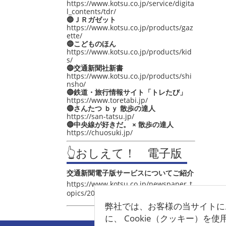
https://www.kotsu.co.jp/service/digita
l_contents/tdr/
🔵ＪＲガゼット
https://www.kotsu.co.jp/products/gaz
ette/
🔵こどものほん
https://www.kotsu.co.jp/products/kid
s/
🔵交通新聞社新書
https://www.kotsu.co.jp/products/shi
nsho/
🔵鉄道・旅行情報サイト「トレたび」
https://www.toretabi.jp/
🔵さんたつ ｂｙ 散歩の達人
https://san-tatsu.jp/
🔵中央線が好きだ。 × 散歩の達人
https://chuosuki.jp/
👆おしえて！ 電子版
交通新聞電子版サービスについてご紹介
https://www.kotsu.co.jp/newspaper_t
opics/2021/post_4048.html
弊社では、お客様の当サイトに
に、 Cookie（クッキー）を