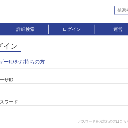
詳細検索
ログイン
運営
グイン
ザーIDをお持ちの方
ーザID
スワード
パスワードをお忘れの方はこち