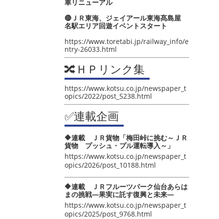
車リニューアル
🔴ＪＲ東海、ジェイアール東海髙島屋
名駅エリア回遊イベントスタート
https://www.toretabi.jp/railway_info/e
ntry-26033.html
🔀ＨＰリンク集
https://www.kotsu.co.jp/newspaper_t
opics/2022/post_5238.html
✅連載企画
🔶連載 ＪＲ貨物「梅田峠に挑む～ＪＲ
貨物 プッシュ・プル運転導入～」
https://www.kotsu.co.jp/newspaper_t
opics/2026/post_10188.html
🔶連載 ＪＲフルーツパーク仙台あらは
まの挑戦―果実に託す復興と未来―
https://www.kotsu.co.jp/newspaper_t
opics/2025/post_9768.html