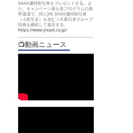
BANK優待割引券をプレゼントする。ま
た、キャンペーン後も各プログラムの条
件達成で、同じJRE BANK優待割引券
（４割引き）を含むＪＲ東日本グループ
特典を継続して進呈する。
https://www.jreast.co.jp/
📺動画ニュース