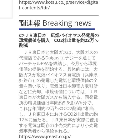
https://www.kotsu.co.jp/service/digita
l_contents/tdr/
📶速報 Breaking news
👉ＪＲ東日本 広畑バイオマス発電所の
環境価値を購入 CO2排出量を約22万㌧
削減
ＪＲ東日本と大阪ガスは、大阪ガスの
代理店であるDaigas エナジーを通じて
バーチャルPPAを締結し、今月から環境
価値の提供を開始する。具体的には、大
阪ガスが広畑バイオマス発電所（兵庫県
姫路市）の発電した電気と環境価値の全
量を買い取り、電気は日本卸電力取引所
などに売却。環境価値については、ＪＲ
東日本が大阪ガスから購入する。同発電
所の環境価値は年間約5.3億kWh分で、
これは年間約22万㌧のCO2削減に相当
し、ＪＲ東日本におけるCO2排出量の約
12％に当たる。ＪＲ東日本が実際に使用
する電気は既存の小売契約により小売電
気事業者から供給される。
https://www.jreast.co.jp/