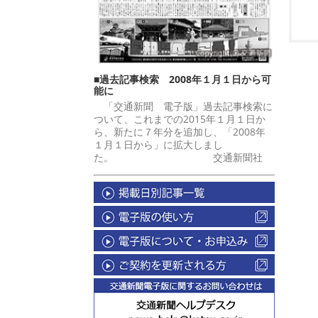
■過去記事検索 2008年１月１日から可
能に
「交通新聞 電子版」過去記事検索に
ついて、これまでの2015年１月１日か
ら、新たに７年分を追加し、「2008年
１月１日から」に拡大しまし
た。 交通新聞社