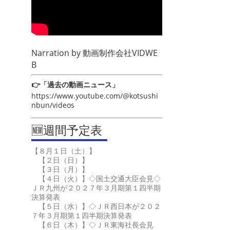
Narration by
動画制作会社VIDWE
B
👉「過去の動画ニュース」
https://www.youtube.com/@kotsushi
nbun/videos
🆕週間予定表
【８月１日（土）】
【２日（日）】
【３日（月）】
【４日（火）】◇国土交通大臣会見◇
ＪＲ九州が２０２７年３月期第１四半期
決算発表
【５日（水）】◇ＪＲ西日本が２０２
７年３月期第１四半期決算発表
【６日（木）】◇ＪＲ東海社長会見