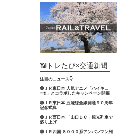
📶トレたび×交通新聞
注目のニュース👇
🔴ＪＲ東日本 人気アニメ「ハイキュ
ー‼」とコラボしたキャンペーン開催
🔴ＪＲ東日本 五能線全線開通９０周年
記念式典
🔴ＪＲ西日本 「山口ＤＣ」観光列車で
盛り上げ
🔴ＪＲ四国 ８０００系アンパンマン列