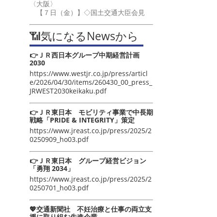
〈大阪〉
【７日（金）】◇国土交通大臣会見
📶気になるNewsから
👉ＪＲ西日本グループ中期経営計画
2030
https://www.westjr.co.jp/press/articl
e/2026/04/30/items/260430_00_press_
JRWEST2030keikaku.pdf
👉ＪＲ東日本 モビリティ事業で中長期
戦略「PRIDE & INTEGRITY」策定
https://www.jreast.co.jp/press/2025/2
0250909_ho03.pdf
👉ＪＲ東日本 グループ経営ビジョン
「勇翔 2034」
https://www.jreast.co.jp/press/2025/2
0250701_ho03.pdf
💖交通新聞社 不妊治療と仕事の両立支
援に取り組む先進企業