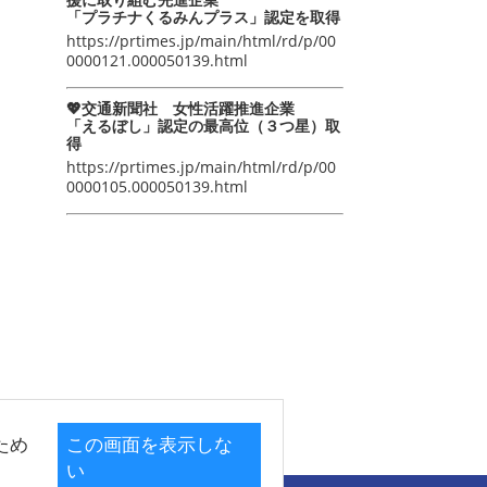
「プラチナくるみんプラス」認定を取得
https://prtimes.jp/main/html/rd/p/00
0000121.000050139.html
💖交通新聞社 女性活躍推進企業
「えるぼし」認定の最高位（３つ星）取
得
https://prtimes.jp/main/html/rd/p/00
0000105.000050139.html
ため
この画面を表示しな
い