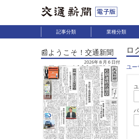
記事分類
業種分類
ロ
📰ようこそ！交通新聞
2026年８月６日付
ユー
ユ
パ