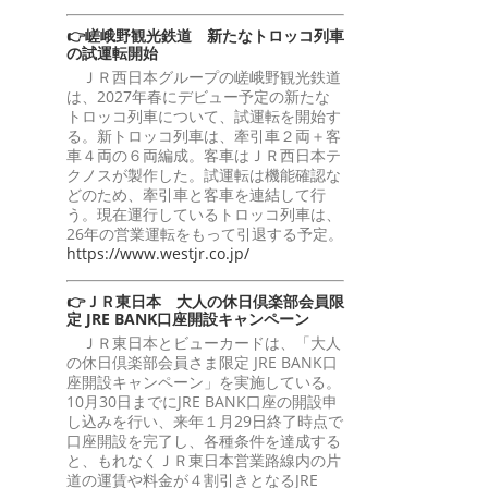
👉嵯峨野観光鉄道 新たなトロッコ列車
の試運転開始
ＪＲ西日本グループの嵯峨野観光鉄道
は、2027年春にデビュー予定の新たな
トロッコ列車について、試運転を開始す
る。新トロッコ列車は、牽引車２両＋客
車４両の６両編成。客車はＪＲ西日本テ
クノスが製作した。試運転は機能確認な
どのため、牽引車と客車を連結して行
う。現在運行しているトロッコ列車は、
26年の営業運転をもって引退する予定。
https://www.westjr.co.jp/
👉ＪＲ東日本 大人の休日倶楽部会員限
定 JRE BANK口座開設キャンペーン
ＪＲ東日本とビューカードは、「大人
の休日倶楽部会員さま限定 JRE BANK口
座開設キャンペーン」を実施している。
10月30日までにJRE BANK口座の開設申
し込みを行い、来年１月29日終了時点で
口座開設を完了し、各種条件を達成する
と、もれなくＪＲ東日本営業路線内の片
道の運賃や料金が４割引きとなるJRE