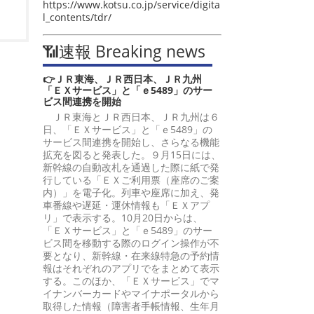
https://www.kotsu.co.jp/service/digita
l_contents/tdr/
📶速報 Breaking news
👉ＪＲ東海、ＪＲ西日本、ＪＲ九州
「ＥＸサービス」と「ｅ5489」のサー
ビス間連携を開始
ＪＲ東海とＪＲ西日本、ＪＲ九州は６
日、「ＥＸサービス」と「ｅ5489」の
サービス間連携を開始し、さらなる機能
拡充を図ると発表した。９月15日には、
新幹線の自動改札を通過した際に紙で発
行している「ＥＸご利用票（座席のご案
内）」を電子化。列車や座席に加え、発
車番線や遅延・運休情報も「ＥＸアプ
リ」で表示する。10月20日からは、
「ＥＸサービス」と「ｅ5489」のサー
ビス間を移動する際のログイン操作が不
要となり、新幹線・在来線特急の予約情
報はそれぞれのアプリでをまとめて表示
する。このほか、「ＥＸサービス」でマ
イナンバーカードやマイナポータルから
取得した情報（障害者手帳情報、生年月