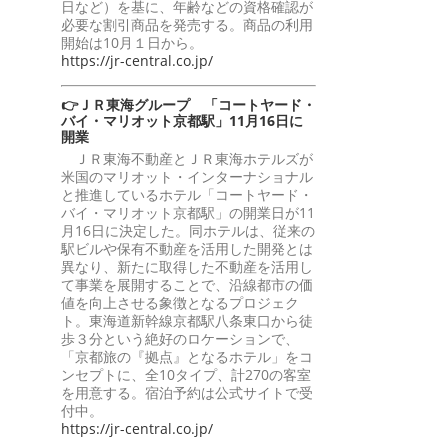
日など）を基に、年齢などの資格確認が
必要な割引商品を発売する。商品の利用
開始は10月１日から。
https://jr-central.co.jp/
👉ＪＲ東海グループ 「コートヤード・
バイ・マリオット京都駅」11月16日に
開業
ＪＲ東海不動産とＪＲ東海ホテルズが
米国のマリオット・インターナショナル
と推進しているホテル「コートヤード・
バイ・マリオット京都駅」の開業日が11
月16日に決定した。同ホテルは、従来の
駅ビルや保有不動産を活用した開発とは
異なり、新たに取得した不動産を活用し
て事業を展開することで、沿線都市の価
値を向上させる象徴となるプロジェク
ト。東海道新幹線京都駅八条東口から徒
歩３分という絶好のロケーションで、
「京都旅の『拠点』となるホテル」をコ
ンセプトに、全10タイプ、計270の客室
を用意する。宿泊予約は公式サイトで受
付中。
https://jr-central.co.jp/