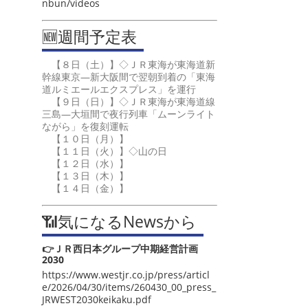
nbun/videos
🆕週間予定表
【８日（土）】◇ＪＲ東海が東海道新
幹線東京―新大阪間で翌朝到着の「東海
道ルミエールエクスプレス」を運行
【９日（日）】◇ＪＲ東海が東海道線
三島―大垣間で夜行列車「ムーンライト
ながら」を復刻運転
【１０日（月）】
【１１日（火）】◇山の日
【１２日（水）】
【１３日（木）】
【１４日（金）】
📶気になるNewsから
👉ＪＲ西日本グループ中期経営計画
2030
https://www.westjr.co.jp/press/articl
e/2026/04/30/items/260430_00_press_
JRWEST2030keikaku.pdf