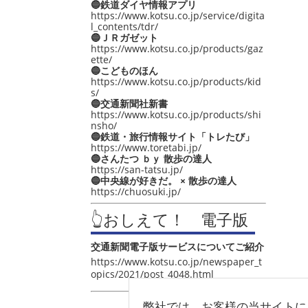
🔵鉄道ダイヤ情報アプリ
https://www.kotsu.co.jp/service/digita
l_contents/tdr/
🔵ＪＲガゼット
https://www.kotsu.co.jp/products/gaz
ette/
🔵こどものほん
https://www.kotsu.co.jp/products/kid
s/
🔵交通新聞社新書
https://www.kotsu.co.jp/products/shi
nsho/
🔵鉄道・旅行情報サイト「トレたび」
https://www.toretabi.jp/
🔵さんたつ ｂｙ 散歩の達人
https://san-tatsu.jp/
🔵中央線が好きだ。 × 散歩の達人
https://chuosuki.jp/
👆おしえて！ 電子版
交通新聞電子版サービスについてご紹介
https://www.kotsu.co.jp/newspaper_t
opics/2021/post_4048.html
弊社では、お客様の当サイトに