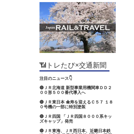
📶トレたび×交通新聞
注目のニュース👇
🔴ＪＲ北海道 新型事業用機関車ＤＤ２
００形５００番代導入へ
🔴ＪＲ東日本 傘寿を迎えるＣ５７ １８
０号機の一部に特別塗装
🔴ＪＲ四国 「ＪＲ四国８０００系キッ
ズキャップ」発売
🔴ＪＲ東海、ＪＲ西日本、近畿日本鉄