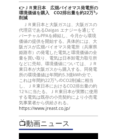
👉ＪＲ東日本 広畑バイオマス発電所の
環境価値を購入 CO2排出量を約22万㌧
削減
ＪＲ東日本と大阪ガスは、大阪ガスの
代理店であるDaigas エナジーを通じて
バーチャルPPAを締結し、今月から環境
価値の提供を開始する。具体的には、大
阪ガスが広畑バイオマス発電所（兵庫県
姫路市）の発電した電気と環境価値の全
量を買い取り、電気は日本卸電力取引所
などに売却。環境価値については、ＪＲ
東日本が大阪ガスから購入する。同発電
所の環境価値は年間約5.3億kWh分で、
これは年間約22万㌧のCO2削減に相当
し、ＪＲ東日本におけるCO2排出量の約
12％に当たる。ＪＲ東日本が実際に使用
する電気は既存の小売契約により小売電
気事業者から供給される。
https://www.jreast.co.jp/
📺動画ニュース