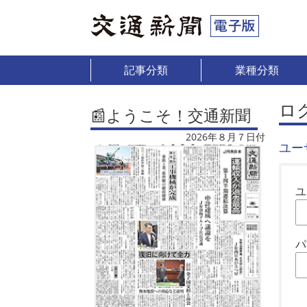
記事分類
業種分類
ロ
📰ようこそ！交通新聞
2026年８月７日付
ユー
ユ
パ