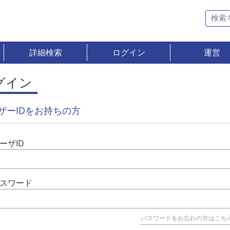
詳細検索
ログイン
運営
グイン
ザーIDをお持ちの方
ーザID
スワード
パスワードをお忘れの方はこち