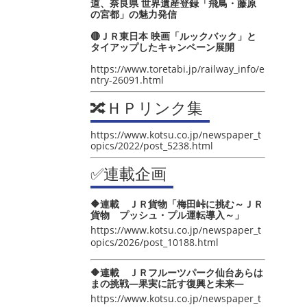
道、奈良県 世界遺産登録「飛鳥・藤原
の宮都」の魅力発信
🔴ＪＲ東日本 映画「ルックバック」と
タイアップしたキャンペーン展開
https://www.toretabi.jp/railway_info/e
ntry-26091.html
🔀ＨＰリンク集
https://www.kotsu.co.jp/newspaper_t
opics/2022/post_5238.html
✅連載企画
🔶連載 ＪＲ貨物「梅田峠に挑む～ＪＲ
貨物 プッシュ・プル運転導入～」
https://www.kotsu.co.jp/newspaper_t
opics/2026/post_10188.html
🔶連載 ＪＲフルーツパーク仙台あらは
まの挑戦―果実に託す復興と未来―
https://www.kotsu.co.jp/newspaper_t