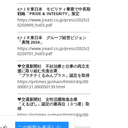
👉ＪＲ東日本 モビリティ事業で中長期
戦略「PRIDE & INTEGRITY」策定
https://www.jreast.co.jp/press/2025/2
0250909_ho03.pdf
👉ＪＲ東日本 グループ経営ビジョン
「勇翔 2034」
https://www.jreast.co.jp/press/2025/2
0250701_ho03.pdf
💖交通新聞社 不妊治療と仕事の両立支
援に取り組む先進企業
「プラチナくるみんプラス」認定を取得
https://prtimes.jp/main/html/rd/p/00
0000121.000050139.html
💖交通新聞社 女性活躍推進企業
「えるぼし」認定の最高位（３つ星）取
得
https://prtimes.jp/main/html/rd/p/00
0000105.000050139.html
ため
この画面を表示しな