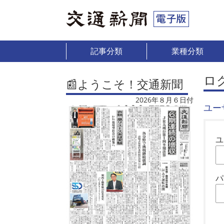
記事分類
業種分類
ロ
📰ようこそ！交通新聞
2026年８月６日付
ユー
ユ
パ