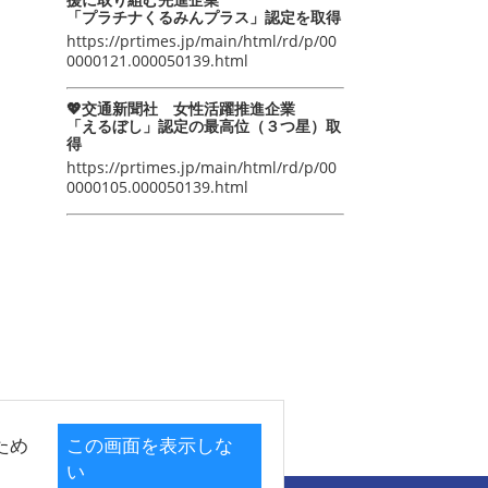
「プラチナくるみんプラス」認定を取得
https://prtimes.jp/main/html/rd/p/00
0000121.000050139.html
💖交通新聞社 女性活躍推進企業
「えるぼし」認定の最高位（３つ星）取
得
https://prtimes.jp/main/html/rd/p/00
0000105.000050139.html
ため
この画面を表示しな
い