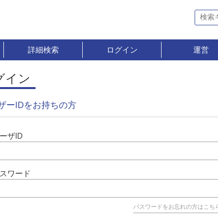
詳細検索
ログイン
運営
グイン
ザーIDをお持ちの方
ーザID
スワード
パスワードをお忘れの方はこち