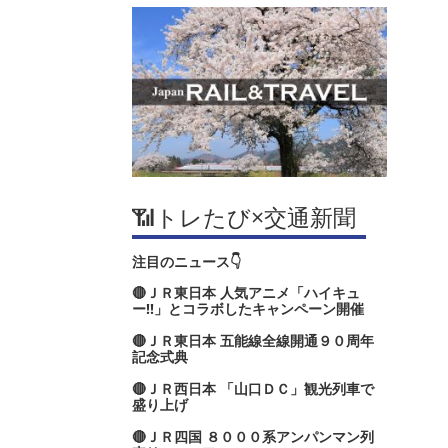
📶トレたび×交通新聞
注目のニュース👇
🔴ＪＲ東日本 人気アニメ「ハイキュ
ー‼」とコラボしたキャンペーン開催
🔴ＪＲ東日本 五能線全線開通９０周年
記念式典
🔴ＪＲ西日本 「山口ＤＣ」観光列車で
盛り上げ
🔴ＪＲ四国 ８０００系アンパンマン列