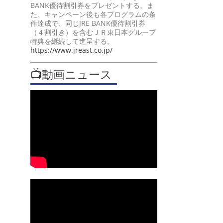
BANK優待割引券をプレゼントする。ま
た、キャンペーン後も各プログラムの条
件達成で、同じJRE BANK優待割引券
（４割引き）を含むＪＲ東日本グループ
特典を継続して進呈する。
https://www.jreast.co.jp/
📺動画ニュース