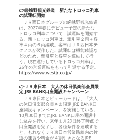
👉嵯峨野観光鉄道 新たなトロッコ列車
の試運転開始
ＪＲ西日本グループの嵯峨野観光鉄道
は、2027年春にデビュー予定の新たな
トロッコ列車について、試運転を開始す
る。新トロッコ列車は、牽引車２両＋客
車４両の６両編成。客車はＪＲ西日本テ
クノスが製作した。試運転は機能確認な
どのため、牽引車と客車を連結して行
う。現在運行しているトロッコ列車は、
26年の営業運転をもって引退する予定。
https://www.westjr.co.jp/
👉ＪＲ東日本 大人の休日倶楽部会員限
定 JRE BANK口座開設キャンペーン
ＪＲ東日本とビューカードは、「大人
の休日倶楽部会員さま限定 JRE BANK口
座開設キャンペーン」を実施している。
10月30日までにJRE BANK口座の開設申
し込みを行い、来年１月29日終了時点で
口座開設を完了し、各種条件を達成する
と、もれなくＪＲ東日本営業路線内の片
道の運賃や料金が４割引きとなるJRE