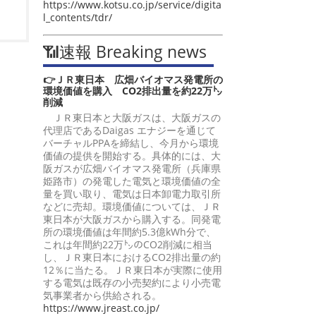
https://www.kotsu.co.jp/service/digita
l_contents/tdr/
📶速報 Breaking news
👉ＪＲ東日本 広畑バイオマス発電所の
環境価値を購入 CO2排出量を約22万㌧
削減
ＪＲ東日本と大阪ガスは、大阪ガスの
代理店であるDaigas エナジーを通じて
バーチャルPPAを締結し、今月から環境
価値の提供を開始する。具体的には、大
阪ガスが広畑バイオマス発電所（兵庫県
姫路市）の発電した電気と環境価値の全
量を買い取り、電気は日本卸電力取引所
などに売却。環境価値については、ＪＲ
東日本が大阪ガスから購入する。同発電
所の環境価値は年間約5.3億kWh分で、
これは年間約22万㌧のCO2削減に相当
し、ＪＲ東日本におけるCO2排出量の約
12％に当たる。ＪＲ東日本が実際に使用
する電気は既存の小売契約により小売電
気事業者から供給される。
https://www.jreast.co.jp/