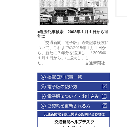
■過去記事検索 2008年１月１日から可
能に
「交通新聞 電子版」過去記事検索に
ついて、これまでの2015年１月１日か
ら、新たに７年分を追加し、「2008年
１月１日から」に拡大しまし
た。 交通新聞社