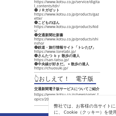
https://www.kotsu.co.jp/service/digita
l_contents/tdr/
🔵ＪＲガゼット
https://www.kotsu.co.jp/products/gaz
ette/
🔵こどものほん
https://www.kotsu.co.jp/products/kid
s/
🔵交通新聞社新書
https://www.kotsu.co.jp/products/shi
nsho/
🔵鉄道・旅行情報サイト「トレたび」
https://www.toretabi.jp/
🔵さんたつ ｂｙ 散歩の達人
https://san-tatsu.jp/
🔵中央線が好きだ。 × 散歩の達人
https://chuosuki.jp/
👆おしえて！ 電子版
交通新聞電子版サービスについてご紹介
https://www.kotsu.co.jp/newspaper_t
opics/2021/post_4048.html
弊社では、お客様の当サイトに
に、 Cookie（クッキー）を