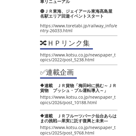
車リニューアル
🔴ＪＲ東海、ジェイアール東海髙島屋
名駅エリア回遊イベントスタート
https://www.toretabi.jp/railway_info/e
ntry-26033.html
🔀ＨＰリンク集
https://www.kotsu.co.jp/newspaper_t
opics/2022/post_5238.html
✅連載企画
🔶連載 ＪＲ貨物「梅田峠に挑む～ＪＲ
貨物 プッシュ・プル運転導入～」
https://www.kotsu.co.jp/newspaper_t
opics/2026/post_10188.html
🔶連載 ＪＲフルーツパーク仙台あらは
まの挑戦―果実に託す復興と未来―
https://www.kotsu.co.jp/newspaper_t
opics/2025/post_9768.html