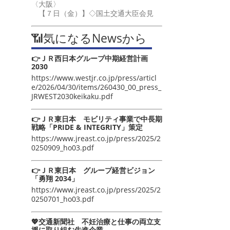
〈大阪〉
【７日（金）】◇国土交通大臣会見
📶気になるNewsから
👉ＪＲ西日本グループ中期経営計画
2030
https://www.westjr.co.jp/press/articl
e/2026/04/30/items/260430_00_press_
JRWEST2030keikaku.pdf
👉ＪＲ東日本 モビリティ事業で中長期
戦略「PRIDE & INTEGRITY」策定
https://www.jreast.co.jp/press/2025/2
0250909_ho03.pdf
👉ＪＲ東日本 グループ経営ビジョン
「勇翔 2034」
https://www.jreast.co.jp/press/2025/2
0250701_ho03.pdf
💖交通新聞社 不妊治療と仕事の両立支
援に取り組む先進企業