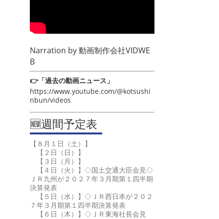
Narration by
動画制作会社VIDWE
B
👉「過去の動画ニュース」
https://www.youtube.com/@kotsushi
nbun/videos
🆕週間予定表
【８月１日（土）】
【２日（日）】
【３日（月）】
【４日（火）】◇国土交通大臣会見◇
ＪＲ九州が２０２７年３月期第１四半期
決算発表
【５日（水）】◇ＪＲ西日本が２０２
７年３月期第１四半期決算発表
【６日（木）】◇ＪＲ東海社長会見