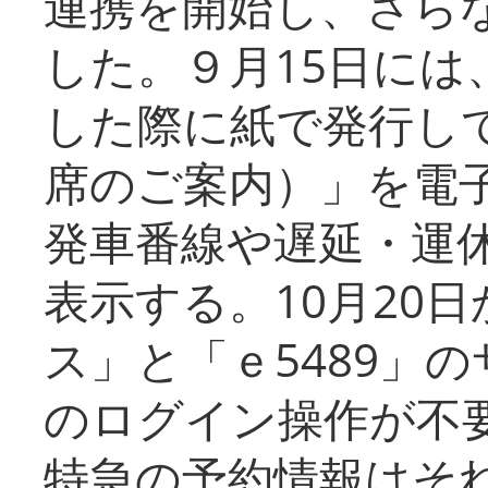
連携を開始し、さら
した。９月15日には
した際に紙で発行し
席のご案内）」を電
発車番線や遅延・運
表示する。10月20
ス」と「ｅ5489」
のログイン操作が不
特急の予約情報はそ