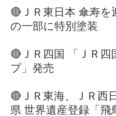
🔴ＪＲ東日本 傘寿
の一部に特別塗装
🔴ＪＲ四国 「ＪＲ
プ」発売
🔴ＪＲ東海、ＪＲ西
県 世界遺産登録「飛