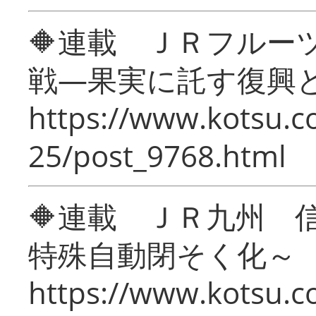
🔶連載 ＪＲフルー
戦―果実に託す復興
https://www.kotsu.c
25/post_9768.html
🔶連載 ＪＲ九州 
特殊自動閉そく化～
https://www.kotsu.c