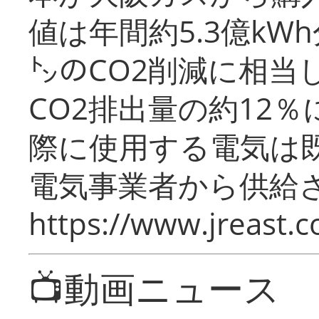
値は年間約5.3億kW
㌧のCO2削減に相当
CO2排出量の約12
際に使用する電気は
電気事業者から供給
https://www.jreast.co
📺動画ニュース