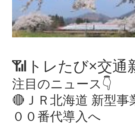
📶トレたび×交通
注目のニュース👇
🔴ＪＲ北海道 新型
００番代導入へ