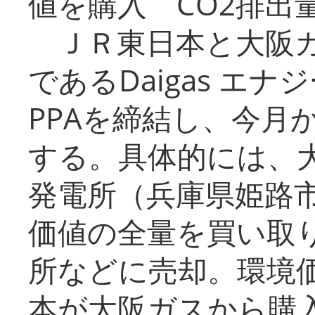
値を購入 CO2排出
ＪＲ東日本と大阪ガ
であるDaigas エ
PPAを締結し、今月
する。具体的には、
発電所（兵庫県姫路
価値の全量を買い取
所などに売却。環境
本が大阪ガスから購