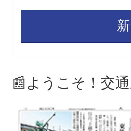
新
📰ようこそ！交