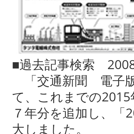
■過去記事検索 20
「交通新聞 電子版
て、これまでの201
７年分を追加し、「2
大しました