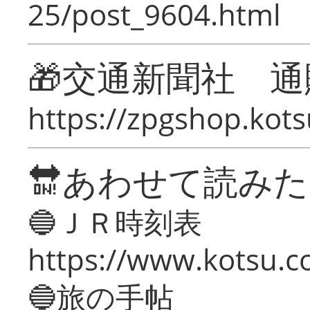
25/post_9604.html
🎁交通新聞社 通
https://zpgshop.kots
🔛あわせて読み
🔵ＪＲ時刻表
https://www.kotsu.co
🔵旅の手帖