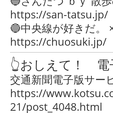
🔵さんたつ ｂｙ 散
https://san-tatsu.jp/
🔵中央線が好きだ。 
https://chuosuki.jp/
👆おしえて！ 電
交通新聞電子版サー
https://www.kotsu.c
21/post_4048.html