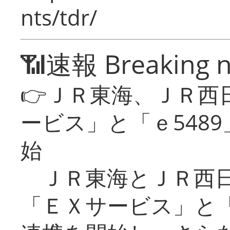
nts/tdr/
📶速報 Breaking 
👉ＪＲ東海、ＪＲ西
ービス」と「ｅ548
始
ＪＲ東海とＪＲ西日
「ＥＸサービス」と「