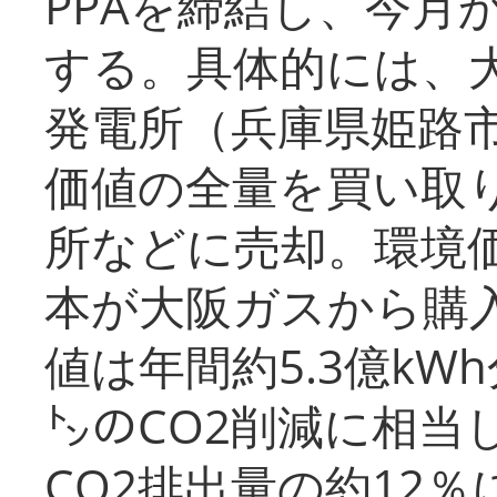
PPAを締結し、今月
する。具体的には、
発電所（兵庫県姫路
価値の全量を買い取
所などに売却。環境
本が大阪ガスから購
値は年間約5.3億kW
㌧のCO2削減に相当
CO2排出量の約12