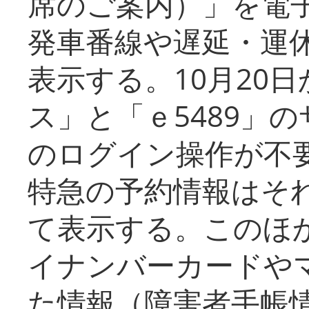
席のご案内）」を電
発車番線や遅延・運
表示する。10月20
ス」と「ｅ5489」
のログイン操作が不
特急の予約情報はそ
て表示する。このほ
イナンバーカードや
た情報（障害者手帳