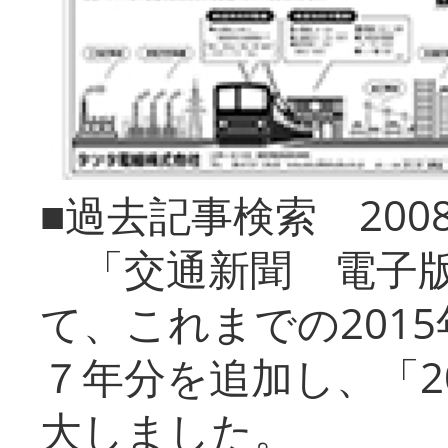
■過去記事検索 20
「交通新聞 電子版
て、これまでの201
７年分を追加し、「2
大しました