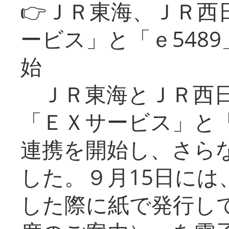
👉ＪＲ東海、ＪＲ西
ービス」と「ｅ548
始
ＪＲ東海とＪＲ西日
「ＥＸサービス」と「
連携を開始し、さら
した。９月15日には
した際に紙で発行し