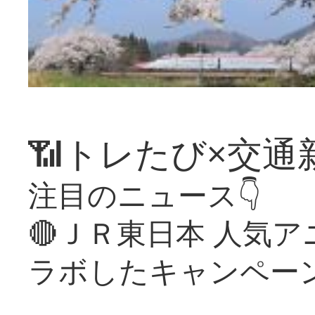
📶トレたび×交通
注目のニュース👇
🔴ＪＲ東日本 人気
ラボしたキャンペー