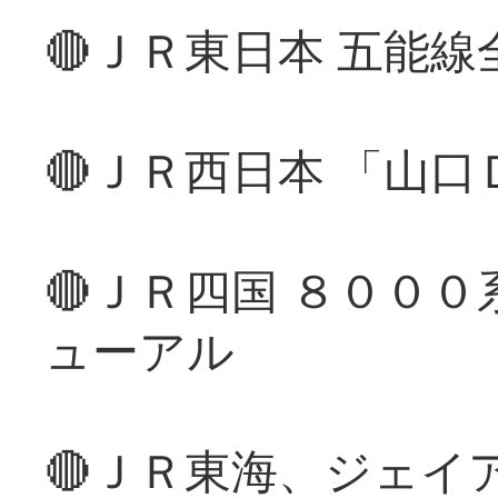
🔴ＪＲ東日本 五能
🔴ＪＲ西日本 「山
🔴ＪＲ四国 ８００
ューアル
🔴ＪＲ東海、ジェイ