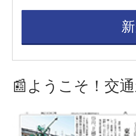
新
📰ようこそ！交