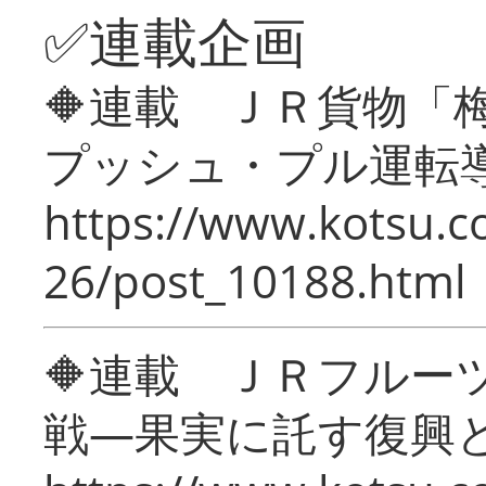
✅連載企画
🔶連載 ＪＲ貨物
プッシュ・プル運転
https://www.kotsu.c
26/post_10188.html
🔶連載 ＪＲフルー
戦―果実に託す復興