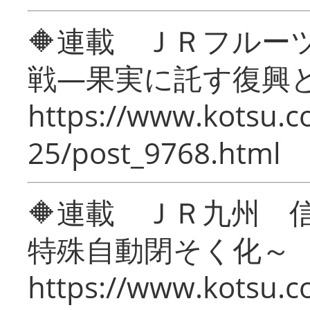
🔶連載 ＪＲフルー
戦―果実に託す復興
https://www.kotsu.c
25/post_9768.html
🔶連載 ＪＲ九州 
特殊自動閉そく化～
https://www.kotsu.c