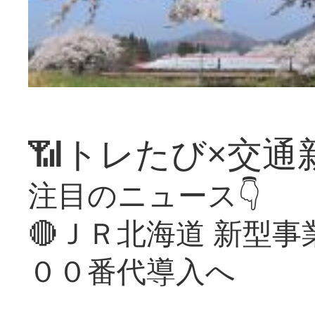
📶トレたび×交通
注目のニュース👇
🔴ＪＲ北海道 新型
００番代導入へ