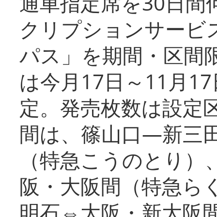
通車指定席を30日間
クリプションサービス
パス」を期間・区間
は今月17日～11月
定。発売枚数は設定
間は、篠山口―新三
（特急こうのとり）
阪・大阪間（特急ら
明石⇔大阪・新大阪