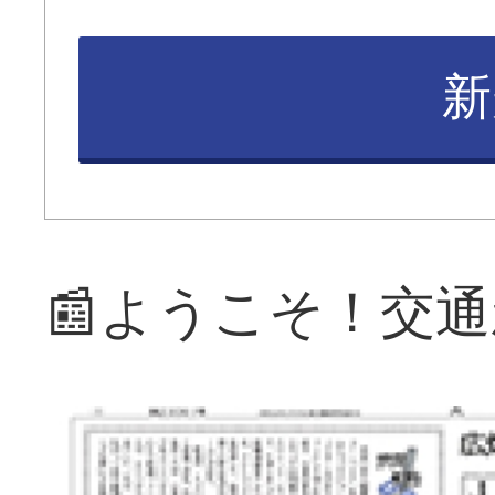
新
📰ようこそ！交