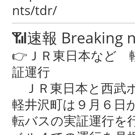
nts/tdr/
📶速報 Breaking 
👉ＪＲ東日本など 
証運行
ＪＲ東日本と西武ホ
軽井沢町は９月６日か
転バスの実証運行を