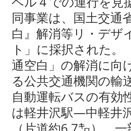
ベル４での運行を見
同事業は、国土交通
白』解消等リ・デザ
ト」に採択された。
通空白」の解消に向
る公共交通機関の輸
自動運転バスの有効
は軽井沢駅―中軽井
（片道約6.7㌔）、