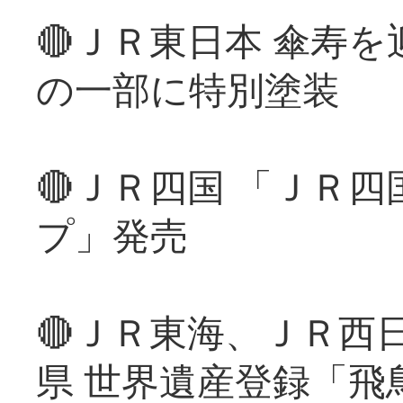
🔴ＪＲ東日本 傘寿
の一部に特別塗装
🔴ＪＲ四国 「ＪＲ
プ」発売
🔴ＪＲ東海、ＪＲ西
県 世界遺産登録「飛