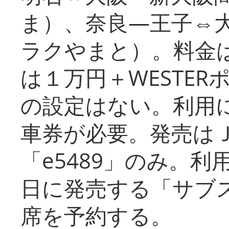
ま）、奈良―王子⇔
ラクやまと）。料金
は１万円＋WESTER
の設定はない。利用
車券が必要。発売は
「e5489」のみ。
日に発売する「サブ
席を予約する。