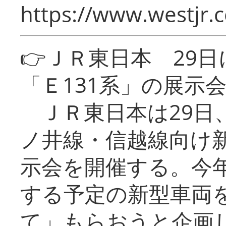
https://www.westjr.c
👉ＪＲ東日本 29
「Ｅ131系」の展示
ＪＲ東日本は29日
ノ井線・信越線向け新
示会を開催する。今
する予定の新型車両
て」もらおうと企画し