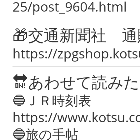
25/post_9604.html
🎁交通新聞社 通
https://zpgshop.kots
🔛あわせて読み
🔵ＪＲ時刻表
https://www.kotsu.co
🔵旅の手帖