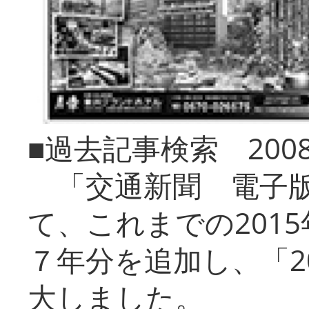
■過去記事検索 20
「交通新聞 電子版
て、これまでの201
７年分を追加し、「2
大しました