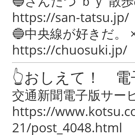
🔵さんたつ ｂｙ 散
https://san-tatsu.jp/
🔵中央線が好きだ。 
https://chuosuki.jp/
👆おしえて！ 電
交通新聞電子版サー
https://www.kotsu.c
21/post_4048.html