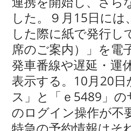
連携を開始し、さら
した。９月15日には
した際に紙で発行し
席のご案内）」を電
発車番線や遅延・運
表示する。10月20
ス」と「ｅ5489」
のログイン操作が不
特急の予約情報はそ