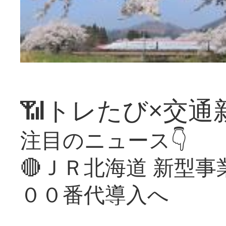
📶トレたび×交通
注目のニュース👇
🔴ＪＲ北海道 新型
００番代導入へ