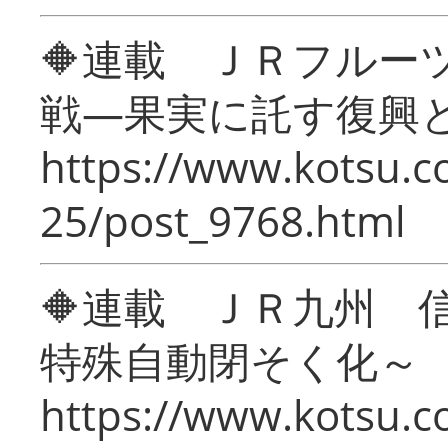
🔶連載 ＪＲフルー
戦―果実に託す復興
https://www.kotsu.c
25/post_9768.html
🔶連載 ＪＲ九州 
特殊自動閉そく化～
https://www.kotsu.c