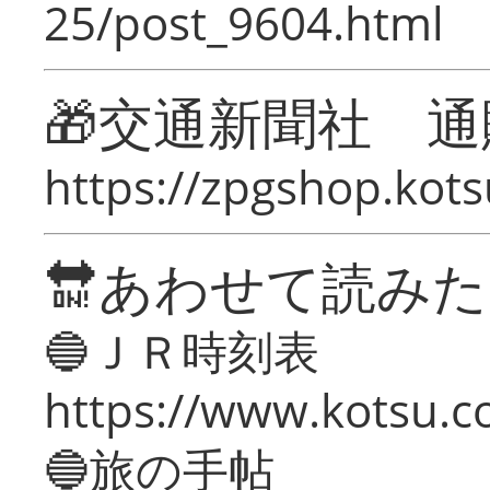
25/post_9604.html
🎁交通新聞社 通
https://zpgshop.kots
🔛あわせて読み
🔵ＪＲ時刻表
https://www.kotsu.co
🔵旅の手帖