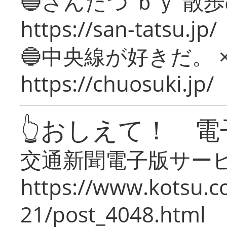
🔵さんたつ ｂｙ 散
https://san-tatsu.jp/
🔵中央線が好きだ。 
https://chuosuki.jp/
👆おしえて！ 電
交通新聞電子版サー
https://www.kotsu.c
21/post_4048.html