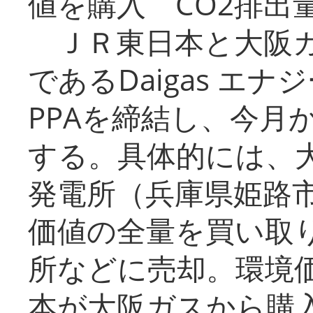
値を購入 CO2排出
ＪＲ東日本と大阪ガ
であるDaigas エ
PPAを締結し、今月
する。具体的には、
発電所（兵庫県姫路
価値の全量を買い取
所などに売却。環境
本が大阪ガスから購