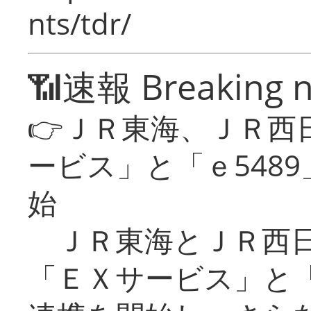
nts/tdr/
📶速報 Breaking 
👉ＪＲ東海、ＪＲ西
ービス」と「ｅ548
始
ＪＲ東海とＪＲ西日
「ＥＸサービス」と「