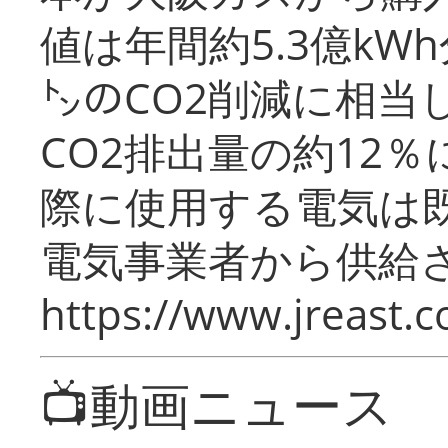
値は年間約5.3億kW
㌧のCO2削減に相当
CO2排出量の約12
際に使用する電気は
電気事業者から供給
https://www.jreast.co
📺動画ニュース