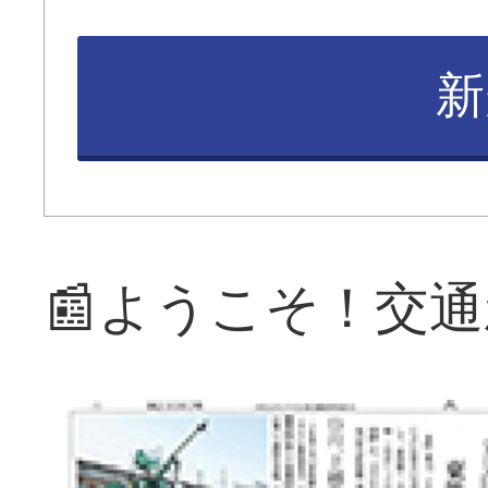
新
📰ようこそ！交