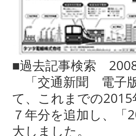
■過去記事検索 20
「交通新聞 電子版
て、これまでの201
７年分を追加し、「2
大しました