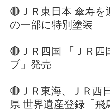
🔴ＪＲ東日本 傘寿
の一部に特別塗装
🔴ＪＲ四国 「ＪＲ
プ」発売
🔴ＪＲ東海、ＪＲ西
県 世界遺産登録「飛