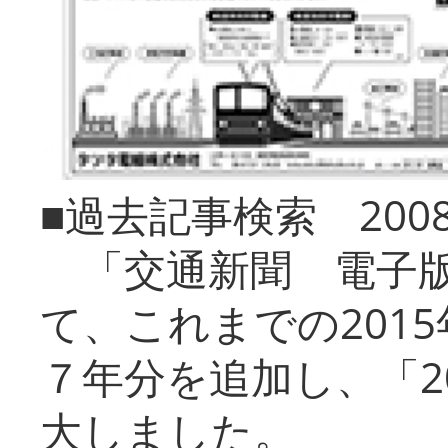
■過去記事検索 20
「交通新聞 電子版
て、これまでの201
７年分を追加し、「2
大しました