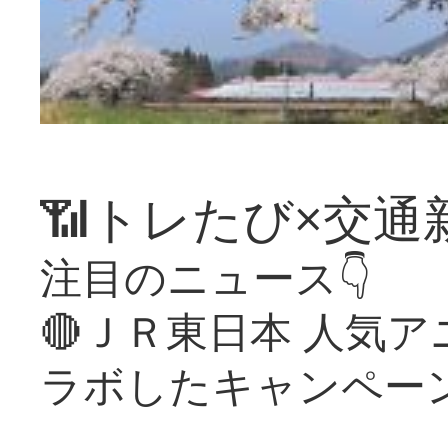
📶トレたび×交通
注目のニュース👇
🔴ＪＲ東日本 人気
ラボしたキャンペー