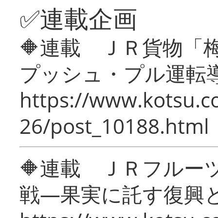
✅連載企画
🔶連載 ＪＲ貨物
プッシュ・プル運転
https://www.kotsu.c
26/post_10188.html
🔶連載 ＪＲフルー
戦―果実に託す復興