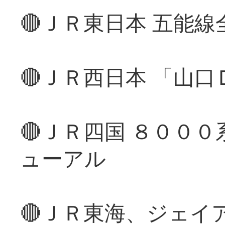
🔴ＪＲ東日本 五能
🔴ＪＲ西日本 「山
🔴ＪＲ四国 ８００
ューアル
🔴ＪＲ東海、ジェイ