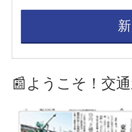
新
📰ようこそ！交