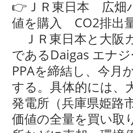
👉ＪＲ東日本 広畑
値を購入 CO2排出
ＪＲ東日本と大阪ガ
であるDaigas エ
PPAを締結し、今月
する。具体的には、
発電所（兵庫県姫路
価値の全量を買い取