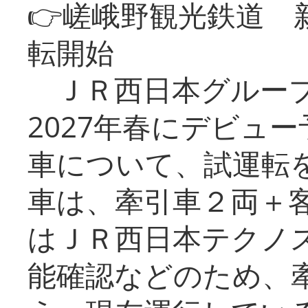
👉嵯峨野観光鉄道
転開始
ＪＲ西日本グループ
2027年春にデビュ
車について、試運転
車は、牽引車２両＋
はＪＲ西日本テクノ
能確認などのため、