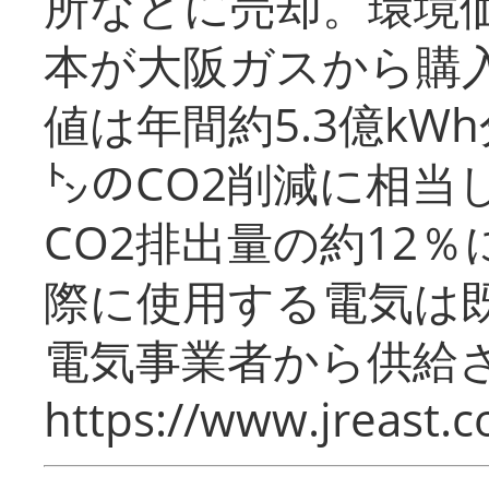
所などに売却。環境
本が大阪ガスから購
値は年間約5.3億kW
㌧のCO2削減に相当
CO2排出量の約12
際に使用する電気は
電気事業者から供給
https://www.jreast.co