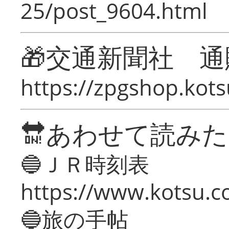
25/post_9604.html
🎁交通新聞社 通
https://zpgshop.kots
🔛あわせて読み
🔵ＪＲ時刻表
https://www.kotsu.co
🔵旅の手帖