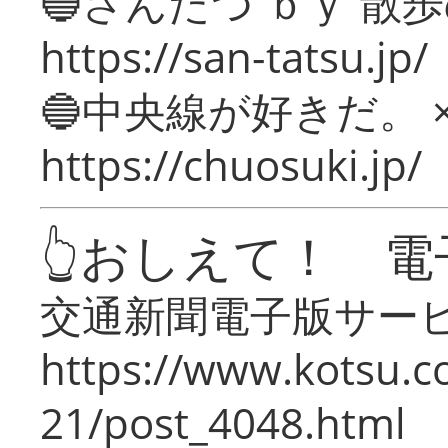
🔵さんたつ ｂｙ 散
https://san-tatsu.jp/
🔵中央線が好きだ。 
https://chuosuki.jp/
👆おしえて！ 電
交通新聞電子版サー
https://www.kotsu.c
21/post_4048.html