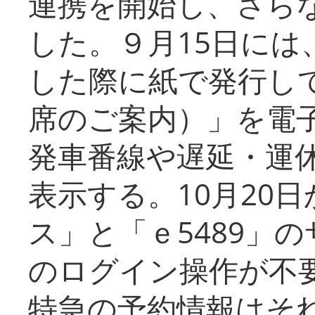
連携を開始し、さら
した。９月15日には
した際に紙で発行し
席のご案内）」を電
発車番線や遅延・運
表示する。10月20
ス」と「ｅ5489」
のログイン操作が不
特急の予約情報はそ