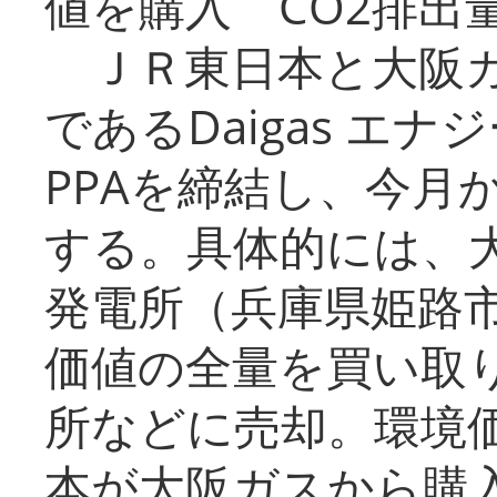
値を購入 CO2排出
ＪＲ東日本と大阪ガ
であるDaigas エ
PPAを締結し、今月
する。具体的には、
発電所（兵庫県姫路
価値の全量を買い取
所などに売却。環境
本が大阪ガスから購