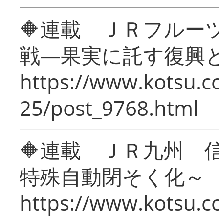
🔶連載 ＪＲフルー
戦―果実に託す復興
https://www.kotsu.c
25/post_9768.html
🔶連載 ＪＲ九州 
特殊自動閉そく化～
https://www.kotsu.c