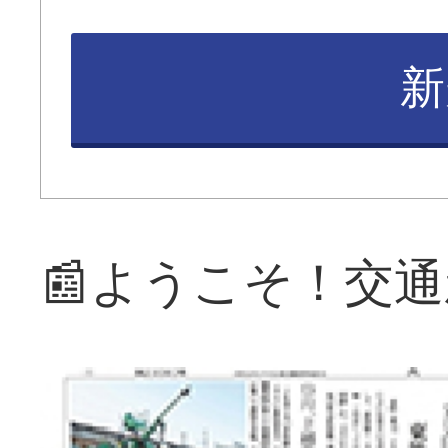
新
📰ようこそ！交