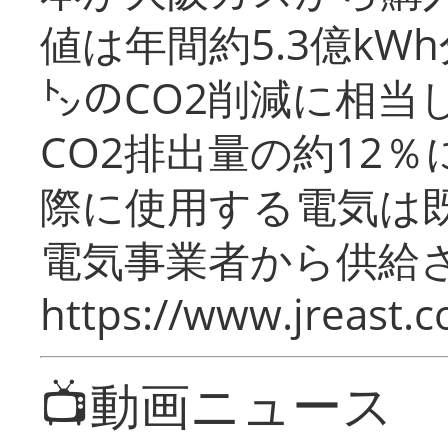
値は年間約5.3億kW
㌧のCO2削減に相当
CO2排出量の約12
際に使用する電気は
電気事業者から供給
https://www.jreast.co
📺動画ニュース