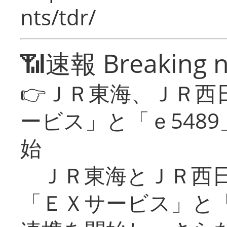
nts/tdr/
📶速報 Breaking 
👉ＪＲ東海、ＪＲ西
ービス」と「ｅ548
始
ＪＲ東海とＪＲ西日
「ＥＸサービス」と「