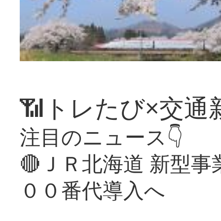
📶トレたび×交通
注目のニュース👇
🔴ＪＲ北海道 新型
００番代導入へ