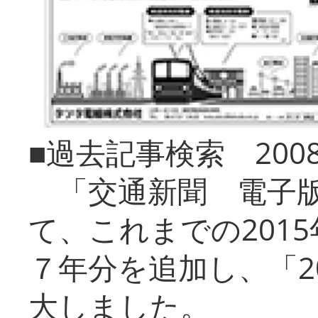
■過去記事検索 20
「交通新聞 電子版
て、これまでの201
７年分を追加し、「2
大しました