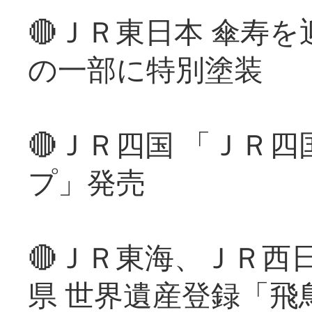
🔴ＪＲ東日本 傘寿
の一部に特別塗装
🔴ＪＲ四国 「ＪＲ
プ」発売
🔴ＪＲ東海、ＪＲ西
県 世界遺産登録「飛