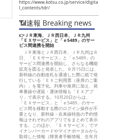
https://www.kotsu.co.jp/service/digita
l_contents/tdr/
📶速報 Breaking news
👉ＪＲ東海、ＪＲ西日本、ＪＲ九州
「ＥＸサービス」と「ｅ5489」のサー
ビス間連携を開始
ＪＲ東海とＪＲ西日本、ＪＲ九州は６
日、「ＥＸサービス」と「ｅ5489」の
サービス間連携を開始し、さらなる機能
拡充を図ると発表した。９月15日には、
新幹線の自動改札を通過した際に紙で発
行している「ＥＸご利用票（座席のご案
内）」を電子化。列車や座席に加え、発
車番線や遅延・運休情報も「ＥＸアプ
リ」で表示する。10月20日からは、
「ＥＸサービス」と「ｅ5489」のサー
ビス間を移動する際のログイン操作が不
要となり、新幹線・在来線特急の予約情
報はそれぞれのアプリでをまとめて表示
する。このほか、「ＥＸサービス」でマ
イナンバーカードやマイナポータルから
取得した情報（障害者手帳情報、生年月