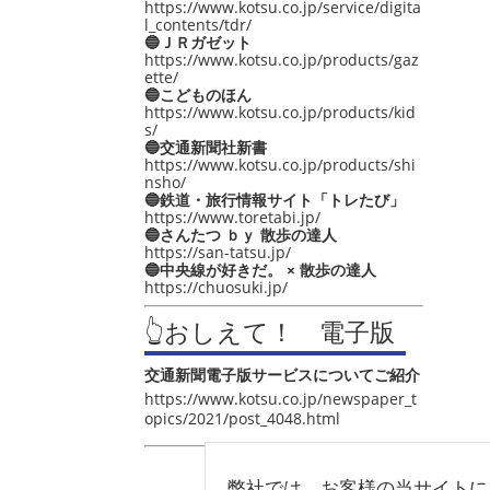
https://www.kotsu.co.jp/service/digita
l_contents/tdr/
🔵ＪＲガゼット
https://www.kotsu.co.jp/products/gaz
ette/
🔵こどものほん
https://www.kotsu.co.jp/products/kid
s/
🔵交通新聞社新書
https://www.kotsu.co.jp/products/shi
nsho/
🔵鉄道・旅行情報サイト「トレたび」
https://www.toretabi.jp/
🔵さんたつ ｂｙ 散歩の達人
https://san-tatsu.jp/
🔵中央線が好きだ。 × 散歩の達人
https://chuosuki.jp/
👆おしえて！ 電子版
交通新聞電子版サービスについてご紹介
https://www.kotsu.co.jp/newspaper_t
opics/2021/post_4048.html
弊社では、お客様の当サイトに