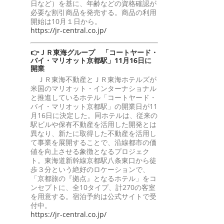
日など）を基に、年齢などの資格確認が
必要な割引商品を発売する。商品の利用
開始は10月１日から。
https://jr-central.co.jp/
👉ＪＲ東海グループ 「コートヤード・
バイ・マリオット京都駅」11月16日に
開業
ＪＲ東海不動産とＪＲ東海ホテルズが
米国のマリオット・インターナショナル
と推進しているホテル「コートヤード・
バイ・マリオット京都駅」の開業日が11
月16日に決定した。同ホテルは、従来の
駅ビルや保有不動産を活用した開発とは
異なり、新たに取得した不動産を活用し
て事業を展開することで、沿線都市の価
値を向上させる象徴となるプロジェク
ト。東海道新幹線京都駅八条東口から徒
歩３分という絶好のロケーションで、
「京都旅の『拠点』となるホテル」をコ
ンセプトに、全10タイプ、計270の客室
を用意する。宿泊予約は公式サイトで受
付中。
https://jr-central.co.jp/