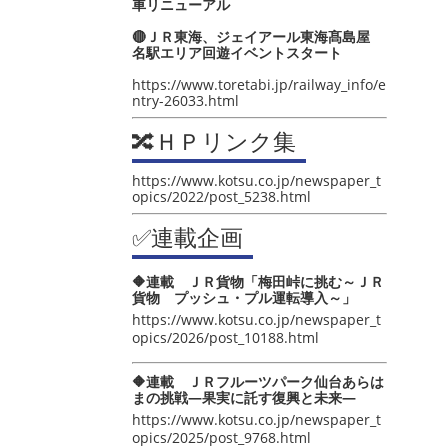
車リニューアル
🔴ＪＲ東海、ジェイアール東海髙島屋
名駅エリア回遊イベントスタート
https://www.toretabi.jp/railway_info/e
ntry-26033.html
🔀ＨＰリンク集
https://www.kotsu.co.jp/newspaper_t
opics/2022/post_5238.html
✅連載企画
🔶連載 ＪＲ貨物「梅田峠に挑む～ＪＲ
貨物 プッシュ・プル運転導入～」
https://www.kotsu.co.jp/newspaper_t
opics/2026/post_10188.html
🔶連載 ＪＲフルーツパーク仙台あらは
まの挑戦―果実に託す復興と未来―
https://www.kotsu.co.jp/newspaper_t
opics/2025/post_9768.html