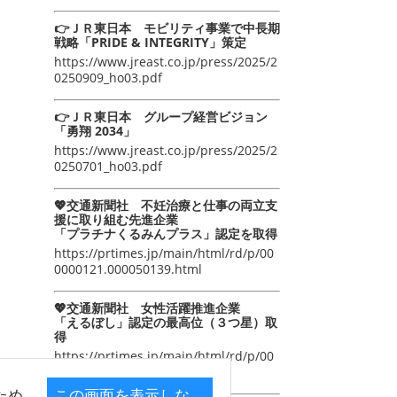
👉ＪＲ東日本 モビリティ事業で中長期
戦略「PRIDE & INTEGRITY」策定
https://www.jreast.co.jp/press/2025/2
0250909_ho03.pdf
👉ＪＲ東日本 グループ経営ビジョン
「勇翔 2034」
https://www.jreast.co.jp/press/2025/2
0250701_ho03.pdf
💖交通新聞社 不妊治療と仕事の両立支
援に取り組む先進企業
「プラチナくるみんプラス」認定を取得
https://prtimes.jp/main/html/rd/p/00
0000121.000050139.html
💖交通新聞社 女性活躍推進企業
「えるぼし」認定の最高位（３つ星）取
得
https://prtimes.jp/main/html/rd/p/00
0000105.000050139.html
ため
この画面を表示しな