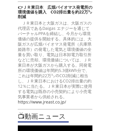
👉ＪＲ東日本 広畑バイオマス発電所の
環境価値を購入 CO2排出量を約22万㌧
削減
ＪＲ東日本と大阪ガスは、大阪ガスの
代理店であるDaigas エナジーを通じて
バーチャルPPAを締結し、今月から環境
価値の提供を開始する。具体的には、大
阪ガスが広畑バイオマス発電所（兵庫県
姫路市）の発電した電気と環境価値の全
量を買い取り、電気は日本卸電力取引所
などに売却。環境価値については、ＪＲ
東日本が大阪ガスから購入する。同発電
所の環境価値は年間約5.3億kWh分で、
これは年間約22万㌧のCO2削減に相当
し、ＪＲ東日本におけるCO2排出量の約
12％に当たる。ＪＲ東日本が実際に使用
する電気は既存の小売契約により小売電
気事業者から供給される。
https://www.jreast.co.jp/
📺動画ニュース