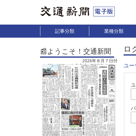
記事分類
業種分類
ロ
📰ようこそ！交通新聞
2026年８月７日付
ユー
ユ
パ