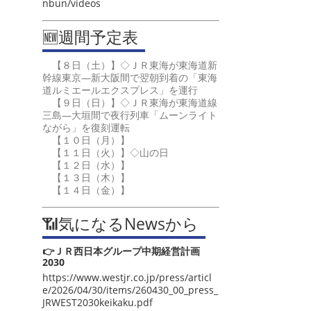
nbun/videos
🆕週間予定表
【８日（土）】◇ＪＲ東海が東海道新
幹線東京―新大阪間で翌朝到着の「東海
道ルミエールエクスプレス」を運行
【９日（日）】◇ＪＲ東海が東海道線
三島―大垣間で夜行列車「ムーンライト
ながら」を復刻運転
【１０日（月）】
【１１日（火）】◇山の日
【１２日（水）】
【１３日（木）】
【１４日（金）】
📶気になるNewsから
👉ＪＲ西日本グループ中期経営計画
2030
https://www.westjr.co.jp/press/articl
e/2026/04/30/items/260430_00_press_
JRWEST2030keikaku.pdf