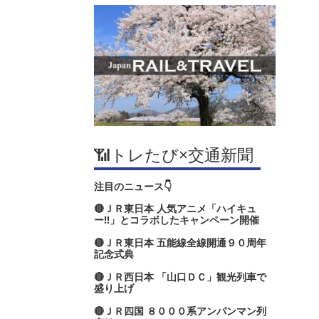
📶トレたび×交通新聞
注目のニュース👇
🔴ＪＲ東日本 人気アニメ「ハイキュ
ー‼」とコラボしたキャンペーン開催
🔴ＪＲ東日本 五能線全線開通９０周年
記念式典
🔴ＪＲ西日本 「山口ＤＣ」観光列車で
盛り上げ
🔴ＪＲ四国 ８０００系アンパンマン列