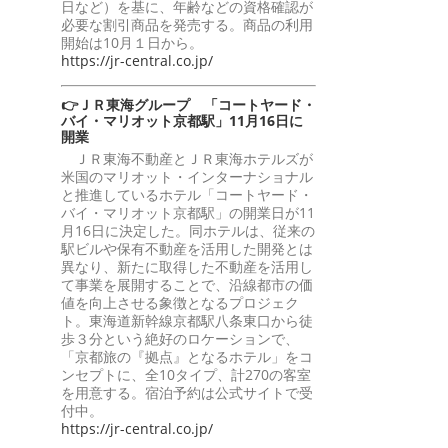
日など）を基に、年齢などの資格確認が
必要な割引商品を発売する。商品の利用
開始は10月１日から。
https://jr-central.co.jp/
👉ＪＲ東海グループ 「コートヤード・
バイ・マリオット京都駅」11月16日に
開業
ＪＲ東海不動産とＪＲ東海ホテルズが
米国のマリオット・インターナショナル
と推進しているホテル「コートヤード・
バイ・マリオット京都駅」の開業日が11
月16日に決定した。同ホテルは、従来の
駅ビルや保有不動産を活用した開発とは
異なり、新たに取得した不動産を活用し
て事業を展開することで、沿線都市の価
値を向上させる象徴となるプロジェク
ト。東海道新幹線京都駅八条東口から徒
歩３分という絶好のロケーションで、
「京都旅の『拠点』となるホテル」をコ
ンセプトに、全10タイプ、計270の客室
を用意する。宿泊予約は公式サイトで受
付中。
https://jr-central.co.jp/