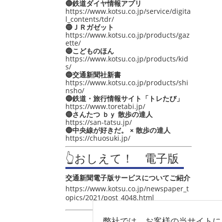
🔵鉄道ダイヤ情報アプリ
https://www.kotsu.co.jp/service/digita
l_contents/tdr/
🔵ＪＲガゼット
https://www.kotsu.co.jp/products/gaz
ette/
🔵こどものほん
https://www.kotsu.co.jp/products/kid
s/
🔵交通新聞社新書
https://www.kotsu.co.jp/products/shi
nsho/
🔵鉄道・旅行情報サイト「トレたび」
https://www.toretabi.jp/
🔵さんたつ ｂｙ 散歩の達人
https://san-tatsu.jp/
🔵中央線が好きだ。 × 散歩の達人
https://chuosuki.jp/
👆おしえて！ 電子版
交通新聞電子版サービスについてご紹介
https://www.kotsu.co.jp/newspaper_t
opics/2021/post_4048.html
弊社では、お客様の当サイトに