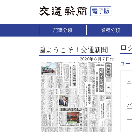
記事分類
業種分類
ロ
📰ようこそ！交通新聞
2026年８月７日付
ユー
ユ
パ