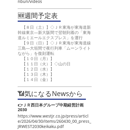
nbun/videos
🆕週間予定表
【８日（土）】◇ＪＲ東海が東海道新
幹線東京―新大阪間で翌朝到着の「東海
道ルミエールエクスプレス」を運行
【９日（日）】◇ＪＲ東海が東海道線
三島―大垣間で夜行列車「ムーンライト
ながら」を復刻運転
【１０日（月）】
【１１日（火）】◇山の日
【１２日（水）】
【１３日（木）】
【１４日（金）】
📶気になるNewsから
👉ＪＲ西日本グループ中期経営計画
2030
https://www.westjr.co.jp/press/articl
e/2026/04/30/items/260430_00_press_
JRWEST2030keikaku.pdf