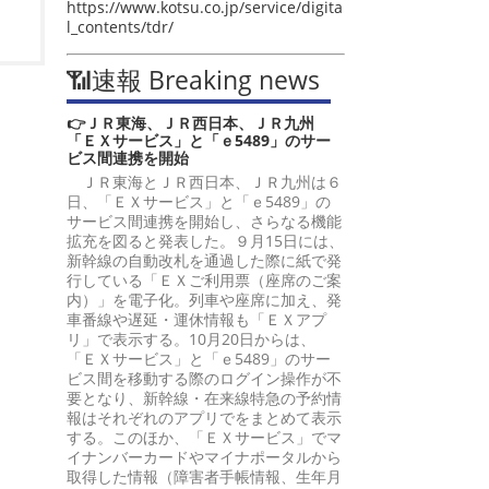
https://www.kotsu.co.jp/service/digita
l_contents/tdr/
📶速報 Breaking news
👉ＪＲ東海、ＪＲ西日本、ＪＲ九州
「ＥＸサービス」と「ｅ5489」のサー
ビス間連携を開始
ＪＲ東海とＪＲ西日本、ＪＲ九州は６
日、「ＥＸサービス」と「ｅ5489」の
サービス間連携を開始し、さらなる機能
拡充を図ると発表した。９月15日には、
新幹線の自動改札を通過した際に紙で発
行している「ＥＸご利用票（座席のご案
内）」を電子化。列車や座席に加え、発
車番線や遅延・運休情報も「ＥＸアプ
リ」で表示する。10月20日からは、
「ＥＸサービス」と「ｅ5489」のサー
ビス間を移動する際のログイン操作が不
要となり、新幹線・在来線特急の予約情
報はそれぞれのアプリでをまとめて表示
する。このほか、「ＥＸサービス」でマ
イナンバーカードやマイナポータルから
取得した情報（障害者手帳情報、生年月