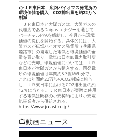
👉ＪＲ東日本 広畑バイオマス発電所の
環境価値を購入 CO2排出量を約22万㌧
削減
ＪＲ東日本と大阪ガスは、大阪ガスの
代理店であるDaigas エナジーを通じて
バーチャルPPAを締結し、今月から環境
価値の提供を開始する。具体的には、大
阪ガスが広畑バイオマス発電所（兵庫県
姫路市）の発電した電気と環境価値の全
量を買い取り、電気は日本卸電力取引所
などに売却。環境価値については、ＪＲ
東日本が大阪ガスから購入する。同発電
所の環境価値は年間約5.3億kWh分で、
これは年間約22万㌧のCO2削減に相当
し、ＪＲ東日本におけるCO2排出量の約
12％に当たる。ＪＲ東日本が実際に使用
する電気は既存の小売契約により小売電
気事業者から供給される。
https://www.jreast.co.jp/
📺動画ニュース