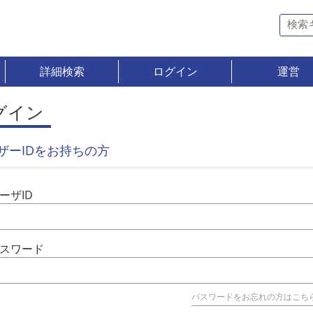
詳細検索
ログイン
運営
グイン
ザーIDをお持ちの方
ーザID
スワード
パスワードをお忘れの方はこち