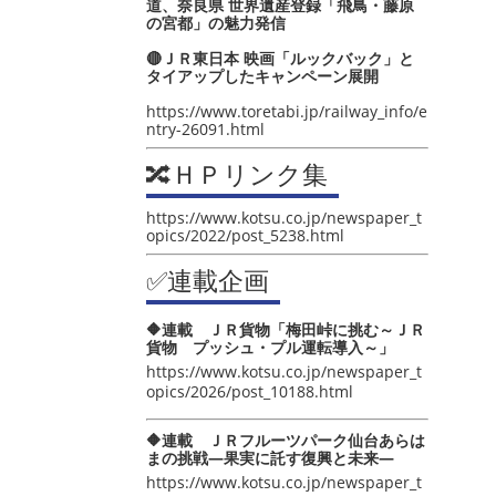
道、奈良県 世界遺産登録「飛鳥・藤原
の宮都」の魅力発信
🔴ＪＲ東日本 映画「ルックバック」と
タイアップしたキャンペーン展開
https://www.toretabi.jp/railway_info/e
ntry-26091.html
🔀ＨＰリンク集
https://www.kotsu.co.jp/newspaper_t
opics/2022/post_5238.html
✅連載企画
🔶連載 ＪＲ貨物「梅田峠に挑む～ＪＲ
貨物 プッシュ・プル運転導入～」
https://www.kotsu.co.jp/newspaper_t
opics/2026/post_10188.html
🔶連載 ＪＲフルーツパーク仙台あらは
まの挑戦―果実に託す復興と未来―
https://www.kotsu.co.jp/newspaper_t