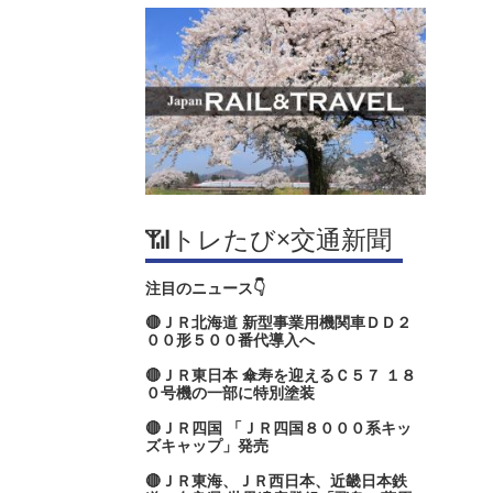
📶トレたび×交通新聞
注目のニュース👇
🔴ＪＲ北海道 新型事業用機関車ＤＤ２
００形５００番代導入へ
🔴ＪＲ東日本 傘寿を迎えるＣ５７ １８
０号機の一部に特別塗装
🔴ＪＲ四国 「ＪＲ四国８０００系キッ
ズキャップ」発売
🔴ＪＲ東海、ＪＲ西日本、近畿日本鉄