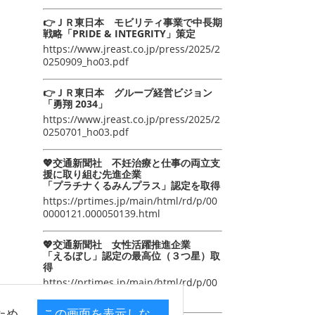
👉ＪＲ東日本 モビリティ事業で中長期
戦略「PRIDE & INTEGRITY」策定
https://www.jreast.co.jp/press/2025/2
0250909_ho03.pdf
👉ＪＲ東日本 グループ経営ビジョン
「勇翔 2034」
https://www.jreast.co.jp/press/2025/2
0250701_ho03.pdf
💖交通新聞社 不妊治療と仕事の両立支
援に取り組む先進企業
「プラチナくるみんプラス」認定を取得
https://prtimes.jp/main/html/rd/p/00
0000121.000050139.html
💖交通新聞社 女性活躍推進企業
「えるぼし」認定の最高位（３つ星）取
得
https://prtimes.jp/main/html/rd/p/00
0000105.000050139.html
ため
この画面を表示しな