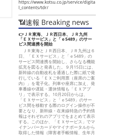
https://www.kotsu.co.jp/service/digita
l_contents/tdr/
📶速報 Breaking news
👉ＪＲ東海、ＪＲ西日本、ＪＲ九州
「ＥＸサービス」と「ｅ5489」のサー
ビス間連携を開始
ＪＲ東海とＪＲ西日本、ＪＲ九州は６
日、「ＥＸサービス」と「ｅ5489」の
サービス間連携を開始し、さらなる機能
拡充を図ると発表した。９月15日には、
新幹線の自動改札を通過した際に紙で発
行している「ＥＸご利用票（座席のご案
内）」を電子化。列車や座席に加え、発
車番線や遅延・運休情報も「ＥＸアプ
リ」で表示する。10月20日からは、
「ＥＸサービス」と「ｅ5489」のサー
ビス間を移動する際のログイン操作が不
要となり、新幹線・在来線特急の予約情
報はそれぞれのアプリでをまとめて表示
する。このほか、「ＥＸサービス」でマ
イナンバーカードやマイナポータルから
取得した情報（障害者手帳情報、生年月