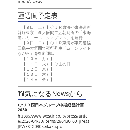
nbun/videos
🆕週間予定表
【８日（土）】◇ＪＲ東海が東海道新
幹線東京―新大阪間で翌朝到着の「東海
道ルミエールエクスプレス」を運行
【９日（日）】◇ＪＲ東海が東海道線
三島―大垣間で夜行列車「ムーンライト
ながら」を復刻運転
【１０日（月）】
【１１日（火）】◇山の日
【１２日（水）】
【１３日（木）】
【１４日（金）】
📶気になるNewsから
👉ＪＲ西日本グループ中期経営計画
2030
https://www.westjr.co.jp/press/articl
e/2026/04/30/items/260430_00_press_
JRWEST2030keikaku.pdf