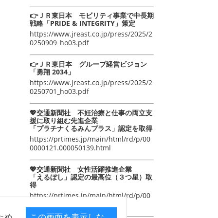
👉ＪＲ東日本 モビリティ事業で中長期
戦略「PRIDE & INTEGRITY」策定
https://www.jreast.co.jp/press/2025/2
0250909_ho03.pdf
👉ＪＲ東日本 グループ経営ビジョン
「勇翔 2034」
https://www.jreast.co.jp/press/2025/2
0250701_ho03.pdf
💖交通新聞社 不妊治療と仕事の両立支
援に取り組む先進企業
「プラチナくるみんプラス」認定を取得
https://prtimes.jp/main/html/rd/p/00
0000121.000050139.html
💖交通新聞社 女性活躍推進企業
「えるぼし」認定の最高位（３つ星）取
得
https://prtimes.jp/main/html/rd/p/00
0000105.000050139.html
ため
この画面を表示しな