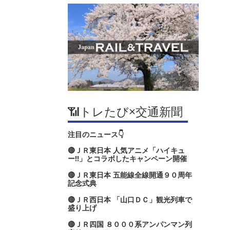
📶トレたび×交通新聞
注目のニュース👇
🔴ＪＲ東日本 人気アニメ「ハイキュ
ー‼」とコラボしたキャンペーン開催
🔴ＪＲ東日本 五能線全線開通９０周年
記念式典
🔴ＪＲ西日本 「山口ＤＣ」観光列車で
盛り上げ
🔴ＪＲ四国 ８０００系アンパンマン列