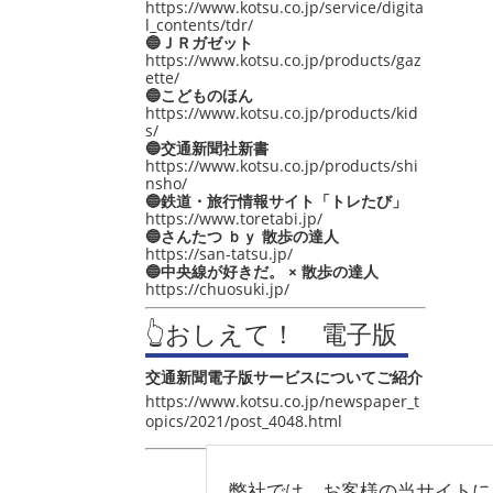
https://www.kotsu.co.jp/service/digita
l_contents/tdr/
🔵ＪＲガゼット
https://www.kotsu.co.jp/products/gaz
ette/
🔵こどものほん
https://www.kotsu.co.jp/products/kid
s/
🔵交通新聞社新書
https://www.kotsu.co.jp/products/shi
nsho/
🔵鉄道・旅行情報サイト「トレたび」
https://www.toretabi.jp/
🔵さんたつ ｂｙ 散歩の達人
https://san-tatsu.jp/
🔵中央線が好きだ。 × 散歩の達人
https://chuosuki.jp/
👆おしえて！ 電子版
交通新聞電子版サービスについてご紹介
https://www.kotsu.co.jp/newspaper_t
opics/2021/post_4048.html
弊社では、お客様の当サイトに