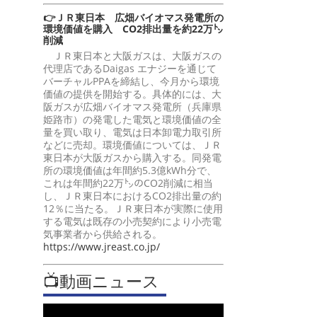
👉ＪＲ東日本 広畑バイオマス発電所の
環境価値を購入 CO2排出量を約22万㌧
削減
ＪＲ東日本と大阪ガスは、大阪ガスの
代理店であるDaigas エナジーを通じて
バーチャルPPAを締結し、今月から環境
価値の提供を開始する。具体的には、大
阪ガスが広畑バイオマス発電所（兵庫県
姫路市）の発電した電気と環境価値の全
量を買い取り、電気は日本卸電力取引所
などに売却。環境価値については、ＪＲ
東日本が大阪ガスから購入する。同発電
所の環境価値は年間約5.3億kWh分で、
これは年間約22万㌧のCO2削減に相当
し、ＪＲ東日本におけるCO2排出量の約
12％に当たる。ＪＲ東日本が実際に使用
する電気は既存の小売契約により小売電
気事業者から供給される。
https://www.jreast.co.jp/
📺動画ニュース