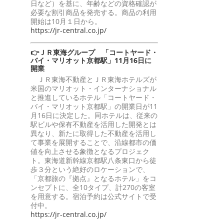
日など）を基に、年齢などの資格確認が
必要な割引商品を発売する。商品の利用
開始は10月１日から。
https://jr-central.co.jp/
👉ＪＲ東海グループ 「コートヤード・
バイ・マリオット京都駅」11月16日に
開業
ＪＲ東海不動産とＪＲ東海ホテルズが
米国のマリオット・インターナショナル
と推進しているホテル「コートヤード・
バイ・マリオット京都駅」の開業日が11
月16日に決定した。同ホテルは、従来の
駅ビルや保有不動産を活用した開発とは
異なり、新たに取得した不動産を活用し
て事業を展開することで、沿線都市の価
値を向上させる象徴となるプロジェク
ト。東海道新幹線京都駅八条東口から徒
歩３分という絶好のロケーションで、
「京都旅の『拠点』となるホテル」をコ
ンセプトに、全10タイプ、計270の客室
を用意する。宿泊予約は公式サイトで受
付中。
https://jr-central.co.jp/