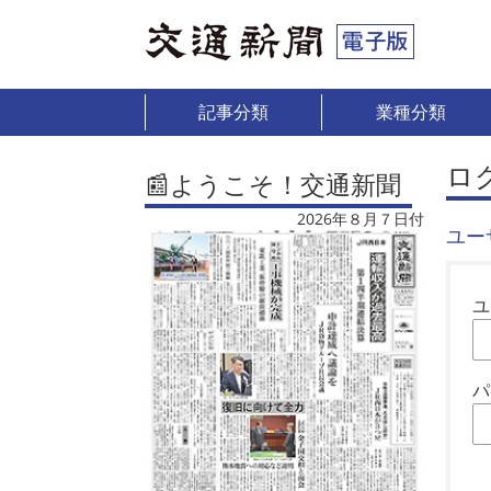
記事分類
業種分類
ロ
📰ようこそ！交通新聞
2026年８月７日付
ユー
ユ
パ