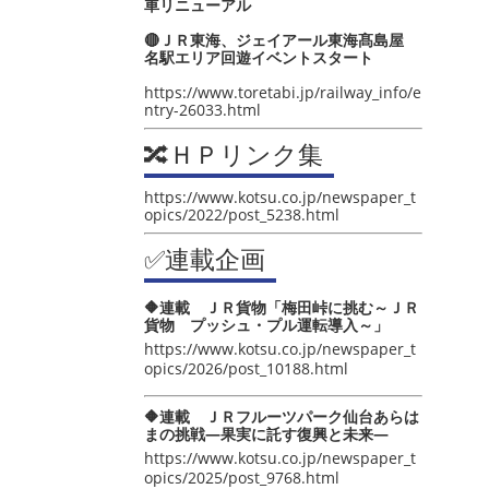
車リニューアル
🔴ＪＲ東海、ジェイアール東海髙島屋
名駅エリア回遊イベントスタート
https://www.toretabi.jp/railway_info/e
ntry-26033.html
🔀ＨＰリンク集
https://www.kotsu.co.jp/newspaper_t
opics/2022/post_5238.html
✅連載企画
🔶連載 ＪＲ貨物「梅田峠に挑む～ＪＲ
貨物 プッシュ・プル運転導入～」
https://www.kotsu.co.jp/newspaper_t
opics/2026/post_10188.html
🔶連載 ＪＲフルーツパーク仙台あらは
まの挑戦―果実に託す復興と未来―
https://www.kotsu.co.jp/newspaper_t
opics/2025/post_9768.html