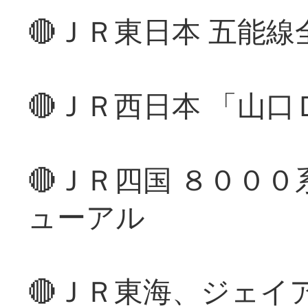
🔴ＪＲ東日本 五能
🔴ＪＲ西日本 「山
🔴ＪＲ四国 ８００
ューアル
🔴ＪＲ東海、ジェイ