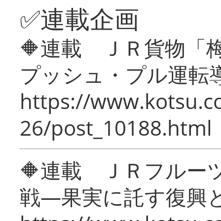
✅連載企画
🔶連載 ＪＲ貨物
プッシュ・プル運転
https://www.kotsu.c
26/post_10188.html
🔶連載 ＪＲフルー
戦―果実に託す復興