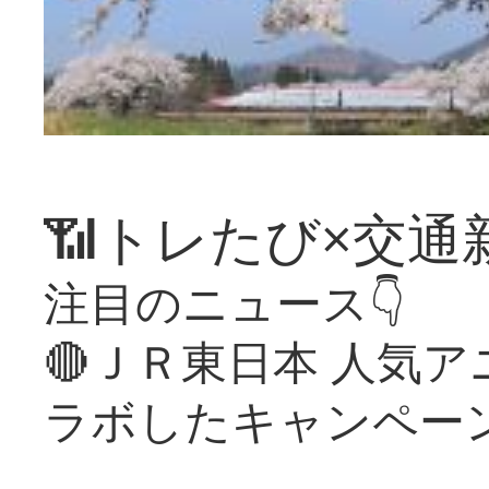
📶トレたび×交通
注目のニュース👇
🔴ＪＲ東日本 人気
ラボしたキャンペー