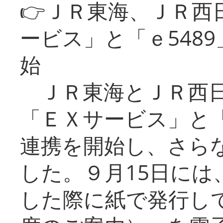
👉ＪＲ東海、ＪＲ西
ービス」と「ｅ548
始
ＪＲ東海とＪＲ西日
「ＥＸサービス」と「
連携を開始し、さら
した。９月15日には
した際に紙で発行し