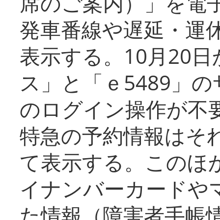
席のご案内）」を電
発車番線や遅延・運
表示する。10月20
ス」と「ｅ5489」
のログイン操作が不
特急の予約情報はそ
て表示する。このほ
イナンバーカードや
た情報（障害者手帳