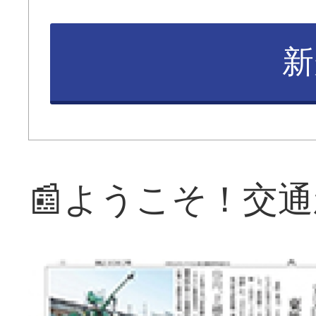
新
📰ようこそ！交