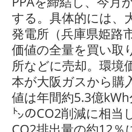
PPAを締結し、今月
する。具体的には、
発電所（兵庫県姫路
価値の全量を買い取
所などに売却。環境
本が大阪ガスから購
値は年間約5.3億kW
㌧のCO2削減に相当
CO2排出量の約12