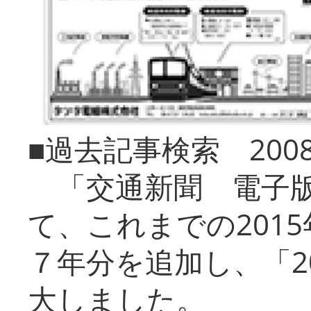
■過去記事検索 20
「交通新聞 電子版
て、これまでの201
７年分を追加し、「2
大しました