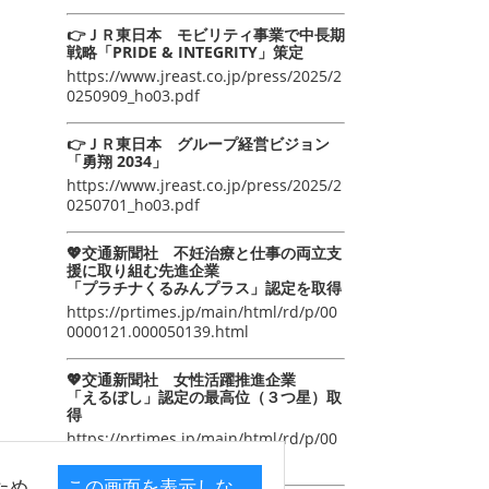
👉ＪＲ東日本 モビリティ事業で中長期
戦略「PRIDE & INTEGRITY」策定
https://www.jreast.co.jp/press/2025/2
0250909_ho03.pdf
👉ＪＲ東日本 グループ経営ビジョン
「勇翔 2034」
https://www.jreast.co.jp/press/2025/2
0250701_ho03.pdf
💖交通新聞社 不妊治療と仕事の両立支
援に取り組む先進企業
「プラチナくるみんプラス」認定を取得
https://prtimes.jp/main/html/rd/p/00
0000121.000050139.html
💖交通新聞社 女性活躍推進企業
「えるぼし」認定の最高位（３つ星）取
得
https://prtimes.jp/main/html/rd/p/00
0000105.000050139.html
ため
この画面を表示しな