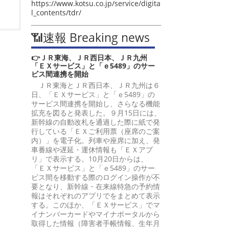
https://www.kotsu.co.jp/service/digita
l_contents/tdr/
📶速報 Breaking news
👉ＪＲ東海、ＪＲ西日本、ＪＲ九州
「ＥＸサービス」と「ｅ5489」のサー
ビス間連携を開始
ＪＲ東海とＪＲ西日本、ＪＲ九州は６
日、「ＥＸサービス」と「ｅ5489」の
サービス間連携を開始し、さらなる機能
拡充を図ると発表した。９月15日には、
新幹線の自動改札を通過した際に紙で発
行している「ＥＸご利用票（座席のご案
内）」を電子化。列車や座席に加え、発
車番線や遅延・運休情報も「ＥＸアプ
リ」で表示する。10月20日からは、
「ＥＸサービス」と「ｅ5489」のサー
ビス間を移動する際のログイン操作が不
要となり、新幹線・在来線特急の予約情
報はそれぞれのアプリでをまとめて表示
する。このほか、「ＥＸサービス」でマ
イナンバーカードやマイナポータルから
取得した情報（障害者手帳情報、生年月