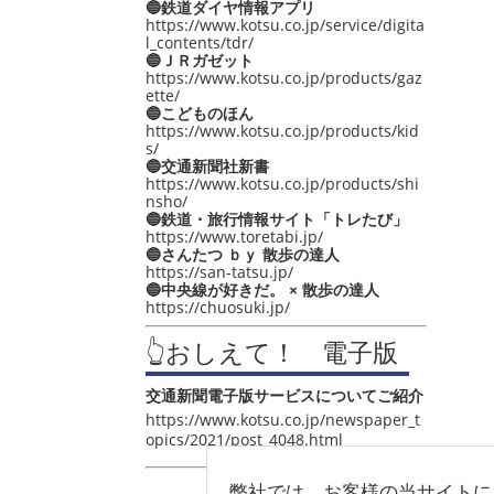
🔵鉄道ダイヤ情報アプリ
https://www.kotsu.co.jp/service/digita
l_contents/tdr/
🔵ＪＲガゼット
https://www.kotsu.co.jp/products/gaz
ette/
🔵こどものほん
https://www.kotsu.co.jp/products/kid
s/
🔵交通新聞社新書
https://www.kotsu.co.jp/products/shi
nsho/
🔵鉄道・旅行情報サイト「トレたび」
https://www.toretabi.jp/
🔵さんたつ ｂｙ 散歩の達人
https://san-tatsu.jp/
🔵中央線が好きだ。 × 散歩の達人
https://chuosuki.jp/
👆おしえて！ 電子版
交通新聞電子版サービスについてご紹介
https://www.kotsu.co.jp/newspaper_t
opics/2021/post_4048.html
弊社では、お客様の当サイトに