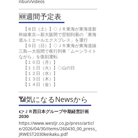
nbun/videos
🆕週間予定表
【８日（土）】◇ＪＲ東海が東海道新
幹線東京―新大阪間で翌朝到着の「東海
道ルミエールエクスプレス」を運行
【９日（日）】◇ＪＲ東海が東海道線
三島―大垣間で夜行列車「ムーンライト
ながら」を復刻運転
【１０日（月）】
【１１日（火）】◇山の日
【１２日（水）】
【１３日（木）】
【１４日（金）】
📶気になるNewsから
👉ＪＲ西日本グループ中期経営計画
2030
https://www.westjr.co.jp/press/articl
e/2026/04/30/items/260430_00_press_
JRWEST2030keikaku.pdf