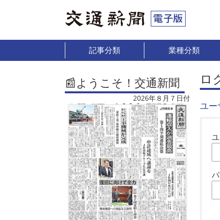
記事分類
業種分類
ロ
📰ようこそ！交通新聞
2026年８月７日付
ユー
ユ
パ