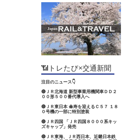
📶トレたび×交通新聞
注目のニュース👇
🔴ＪＲ北海道 新型事業用機関車ＤＤ２
００形５００番代導入へ
🔴ＪＲ東日本 傘寿を迎えるＣ５７ １８
０号機の一部に特別塗装
🔴ＪＲ四国 「ＪＲ四国８０００系キッ
ズキャップ」発売
🔴ＪＲ東海、ＪＲ西日本、近畿日本鉄