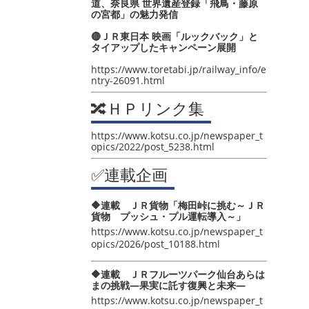
道、奈良県 世界遺産登録「飛鳥・藤原
の宮都」の魅力発信
🔴ＪＲ東日本 映画「ルックバック」と
タイアップしたキャンペーン展開
https://www.toretabi.jp/railway_info/e
ntry-26091.html
🔀ＨＰリンク集
https://www.kotsu.co.jp/newspaper_t
opics/2022/post_5238.html
✅連載企画
🔶連載 ＪＲ貨物「梅田峠に挑む～ＪＲ
貨物 プッシュ・プル運転導入～」
https://www.kotsu.co.jp/newspaper_t
opics/2026/post_10188.html
🔶連載 ＪＲフルーツパーク仙台あらは
まの挑戦―果実に託す復興と未来―
https://www.kotsu.co.jp/newspaper_t