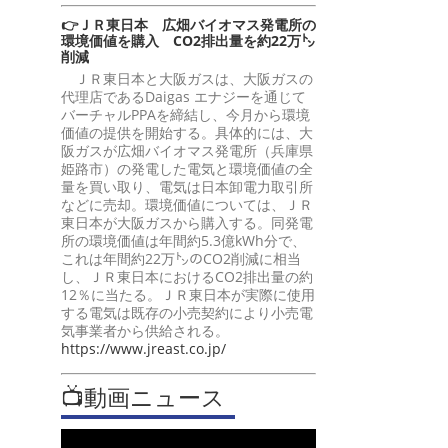
👉ＪＲ東日本 広畑バイオマス発電所の
環境価値を購入 CO2排出量を約22万㌧
削減
ＪＲ東日本と大阪ガスは、大阪ガスの
代理店であるDaigas エナジーを通じて
バーチャルPPAを締結し、今月から環境
価値の提供を開始する。具体的には、大
阪ガスが広畑バイオマス発電所（兵庫県
姫路市）の発電した電気と環境価値の全
量を買い取り、電気は日本卸電力取引所
などに売却。環境価値については、ＪＲ
東日本が大阪ガスから購入する。同発電
所の環境価値は年間約5.3億kWh分で、
これは年間約22万㌧のCO2削減に相当
し、ＪＲ東日本におけるCO2排出量の約
12％に当たる。ＪＲ東日本が実際に使用
する電気は既存の小売契約により小売電
気事業者から供給される。
https://www.jreast.co.jp/
📺動画ニュース