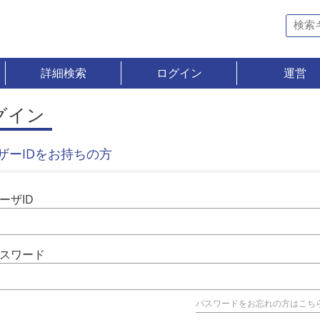
詳細検索
ログイン
運営
グイン
ザーIDをお持ちの方
ーザID
スワード
パスワードをお忘れの方はこち