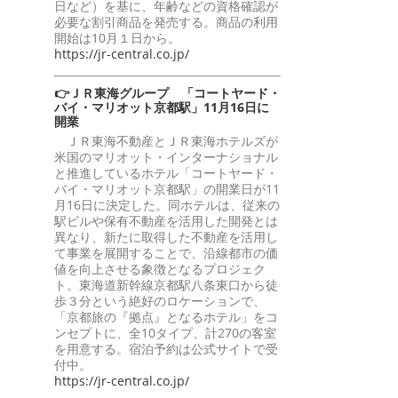
日など）を基に、年齢などの資格確認が
必要な割引商品を発売する。商品の利用
開始は10月１日から。
https://jr-central.co.jp/
👉ＪＲ東海グループ 「コートヤード・
バイ・マリオット京都駅」11月16日に
開業
ＪＲ東海不動産とＪＲ東海ホテルズが
米国のマリオット・インターナショナル
と推進しているホテル「コートヤード・
バイ・マリオット京都駅」の開業日が11
月16日に決定した。同ホテルは、従来の
駅ビルや保有不動産を活用した開発とは
異なり、新たに取得した不動産を活用し
て事業を展開することで、沿線都市の価
値を向上させる象徴となるプロジェク
ト。東海道新幹線京都駅八条東口から徒
歩３分という絶好のロケーションで、
「京都旅の『拠点』となるホテル」をコ
ンセプトに、全10タイプ、計270の客室
を用意する。宿泊予約は公式サイトで受
付中。
https://jr-central.co.jp/