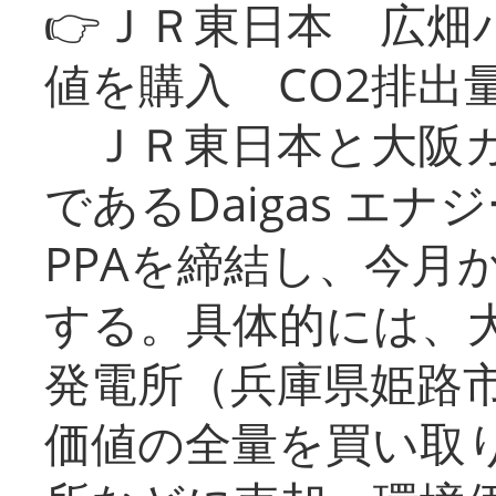
👉ＪＲ東日本 広畑
値を購入 CO2排出
ＪＲ東日本と大阪ガ
であるDaigas エ
PPAを締結し、今月
する。具体的には、
発電所（兵庫県姫路
価値の全量を買い取