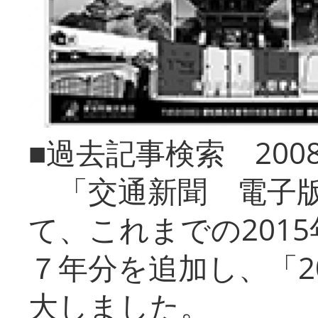
■過去記事検索 20
「交通新聞 電子版
て、これまでの201
７年分を追加し、「2
大しました