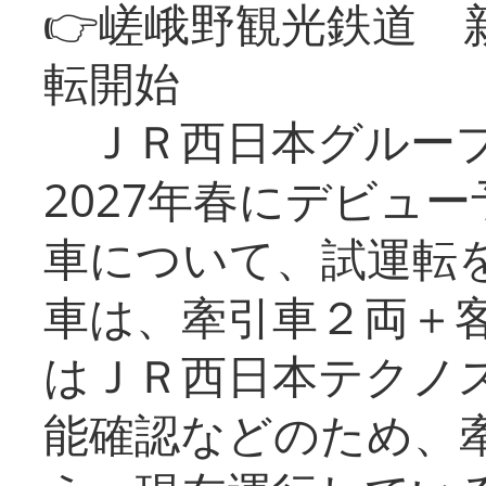
👉嵯峨野観光鉄道
転開始
ＪＲ西日本グループ
2027年春にデビュ
車について、試運転
車は、牽引車２両＋
はＪＲ西日本テクノ
能確認などのため、