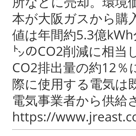
所などに売却。環境
本が大阪ガスから購
値は年間約5.3億kW
㌧のCO2削減に相当
CO2排出量の約12
際に使用する電気は
電気事業者から供給
https://www.jreast.co