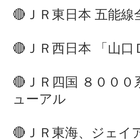
🔴ＪＲ東日本 五能
🔴ＪＲ西日本 「山
🔴ＪＲ四国 ８００
ューアル
🔴ＪＲ東海、ジェイ