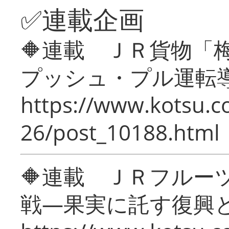
✅連載企画
🔶連載 ＪＲ貨物
プッシュ・プル運転
https://www.kotsu.c
26/post_10188.html
🔶連載 ＪＲフルー
戦―果実に託す復興