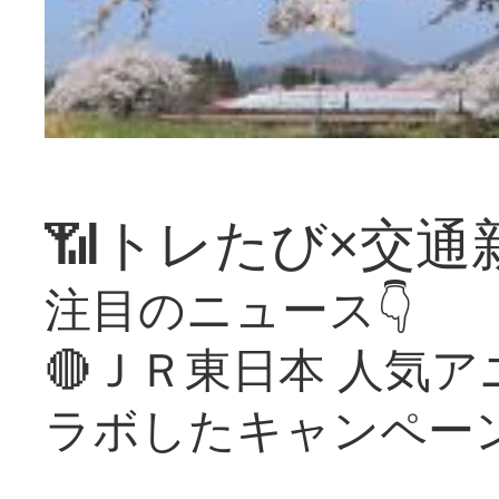
📶トレたび×交通
注目のニュース👇
🔴ＪＲ東日本 人気
ラボしたキャンペー