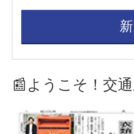
新
📰ようこそ！交