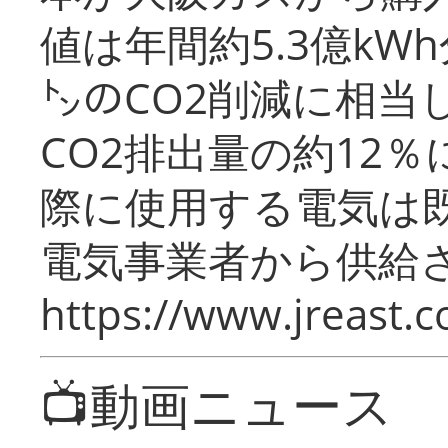
値は年間約5.3億kW
㌧のCO2削減に相当
CO2排出量の約12
際に使用する電気は
電気事業者から供給
https://www.jreast.co
📺動画ニュース