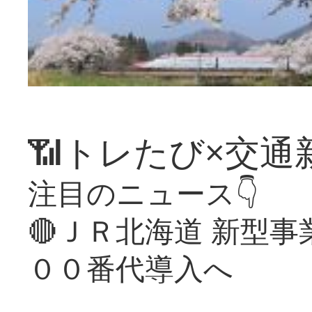
📶トレたび×交通
注目のニュース👇
🔴ＪＲ北海道 新型
００番代導入へ