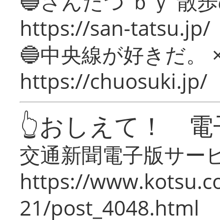
🔵さんたつ ｂｙ 散
https://san-tatsu.jp/
🔵中央線が好きだ。 
https://chuosuki.jp/
👆おしえて！ 電
交通新聞電子版サー
https://www.kotsu.c
21/post_4048.html