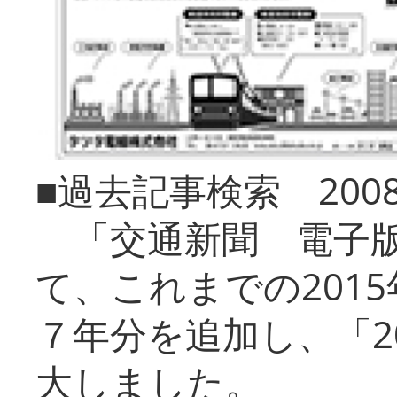
■過去記事検索 20
「交通新聞 電子版
て、これまでの201
７年分を追加し、「2
大しました