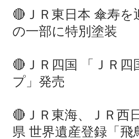
🔴ＪＲ東日本 傘寿
の一部に特別塗装
🔴ＪＲ四国 「ＪＲ
プ」発売
🔴ＪＲ東海、ＪＲ西
県 世界遺産登録「飛