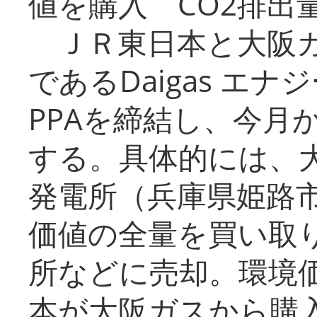
値を購入 CO2排出
ＪＲ東日本と大阪ガ
であるDaigas エ
PPAを締結し、今月
する。具体的には、
発電所（兵庫県姫路
価値の全量を買い取
所などに売却。環境
本が大阪ガスから購