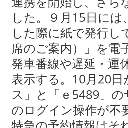
連携を開始し、さら
した。９月15日には
した際に紙で発行し
席のご案内）」を電
発車番線や遅延・運
表示する。10月20
ス」と「ｅ5489」
のログイン操作が不
特急の予約情報はそ