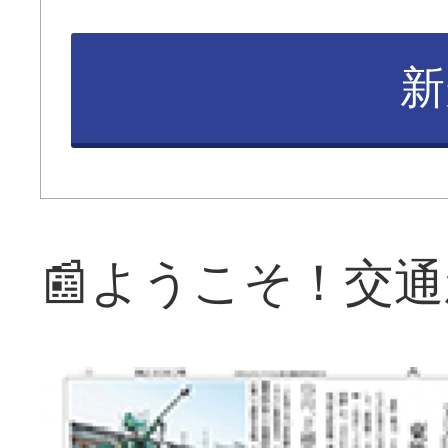
新
📰ようこそ！交