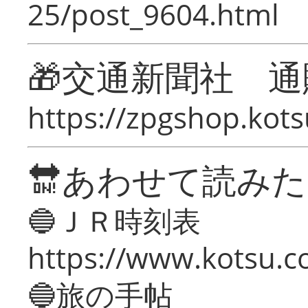
25/post_9604.html
🎁交通新聞社 通
https://zpgshop.kots
🔛あわせて読み
🔵ＪＲ時刻表
https://www.kotsu.co
🔵旅の手帖