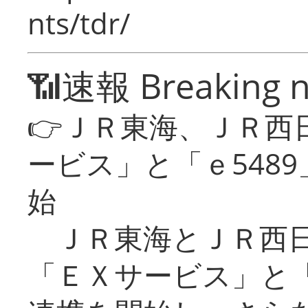
nts/tdr/
📶速報 Breaking 
👉ＪＲ東海、ＪＲ西
ービス」と「ｅ548
始
ＪＲ東海とＪＲ西日
「ＥＸサービス」と「