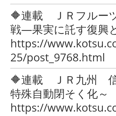
🔶連載 ＪＲフルー
戦―果実に託す復興
https://www.kotsu.c
25/post_9768.html
🔶連載 ＪＲ九州 
特殊自動閉そく化～
https://www.kotsu.c