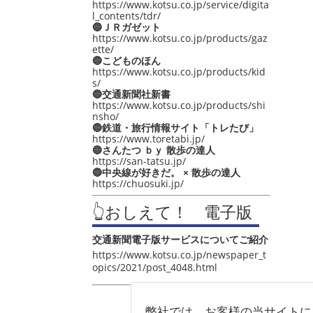
https://www.kotsu.co.jp/service/digita
l_contents/tdr/
🔵ＪＲガゼット
https://www.kotsu.co.jp/products/gaz
ette/
🔵こどものほん
https://www.kotsu.co.jp/products/kid
s/
🔵交通新聞社新書
https://www.kotsu.co.jp/products/shi
nsho/
🔵鉄道・旅行情報サイト「トレたび」
https://www.toretabi.jp/
🔵さんたつ ｂｙ 散歩の達人
https://san-tatsu.jp/
🔵中央線が好きだ。 × 散歩の達人
https://chuosuki.jp/
👆おしえて！ 電子版
交通新聞電子版サービスについてご紹介
https://www.kotsu.co.jp/newspaper_t
opics/2021/post_4048.html
弊社では、お客様の当サイトに