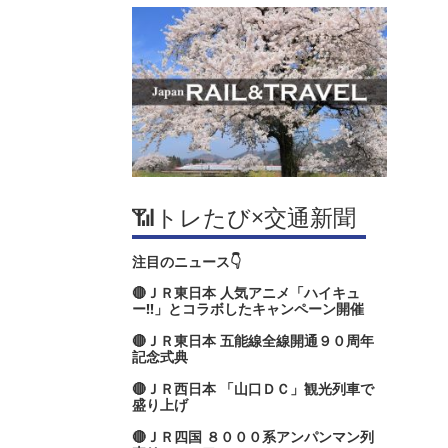
📶トレたび×交通新聞
注目のニュース👇
🔴ＪＲ東日本 人気アニメ「ハイキュ
ー‼」とコラボしたキャンペーン開催
🔴ＪＲ東日本 五能線全線開通９０周年
記念式典
🔴ＪＲ西日本 「山口ＤＣ」観光列車で
盛り上げ
🔴ＪＲ四国 ８０００系アンパンマン列