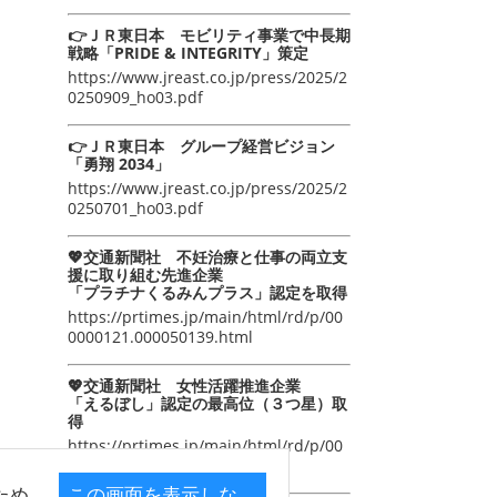
👉ＪＲ東日本 モビリティ事業で中長期
戦略「PRIDE & INTEGRITY」策定
https://www.jreast.co.jp/press/2025/2
0250909_ho03.pdf
👉ＪＲ東日本 グループ経営ビジョン
「勇翔 2034」
https://www.jreast.co.jp/press/2025/2
0250701_ho03.pdf
💖交通新聞社 不妊治療と仕事の両立支
援に取り組む先進企業
「プラチナくるみんプラス」認定を取得
https://prtimes.jp/main/html/rd/p/00
0000121.000050139.html
💖交通新聞社 女性活躍推進企業
「えるぼし」認定の最高位（３つ星）取
得
https://prtimes.jp/main/html/rd/p/00
0000105.000050139.html
ため
この画面を表示しな