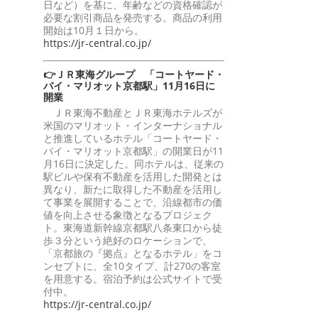
日など）を基に、年齢などの資格確認が
必要な割引商品を発売する。商品の利用
開始は10月１日から。
https://jr-central.co.jp/
👉ＪＲ東海グループ 「コートヤード・
バイ・マリオット京都駅」11月16日に
開業
ＪＲ東海不動産とＪＲ東海ホテルズが
米国のマリオット・インターナショナル
と推進しているホテル「コートヤード・
バイ・マリオット京都駅」の開業日が11
月16日に決定した。同ホテルは、従来の
駅ビルや保有不動産を活用した開発とは
異なり、新たに取得した不動産を活用し
て事業を展開することで、沿線都市の価
値を向上させる象徴となるプロジェク
ト。東海道新幹線京都駅八条東口から徒
歩３分という絶好のロケーションで、
「京都旅の『拠点』となるホテル」をコ
ンセプトに、全10タイプ、計270の客室
を用意する。宿泊予約は公式サイトで受
付中。
https://jr-central.co.jp/