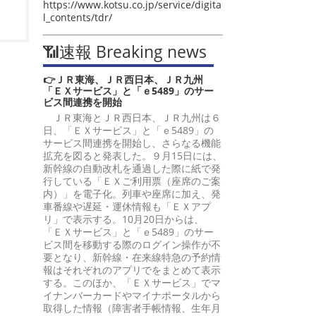
https://www.kotsu.co.jp/service/digita
l_contents/tdr/
📶速報 Breaking news
👉ＪＲ東海、ＪＲ西日本、ＪＲ九州
「ＥＸサービス」と「ｅ5489」のサー
ビス間連携を開始
ＪＲ東海とＪＲ西日本、ＪＲ九州は６
日、「ＥＸサービス」と「ｅ5489」の
サービス間連携を開始し、さらなる機能
拡充を図ると発表した。９月15日には、
新幹線の自動改札を通過した際に紙で発
行している「ＥＸご利用票（座席のご案
内）」を電子化。列車や座席に加え、発
車番線や遅延・運休情報も「ＥＸアプ
リ」で表示する。10月20日からは、
「ＥＸサービス」と「ｅ5489」のサー
ビス間を移動する際のログイン操作が不
要となり、新幹線・在来線特急の予約情
報はそれぞれのアプリでをまとめて表示
する。このほか、「ＥＸサービス」でマ
イナンバーカードやマイナポータルから
取得した情報（障害者手帳情報、生年月