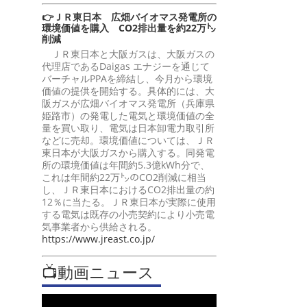
👉ＪＲ東日本 広畑バイオマス発電所の
環境価値を購入 CO2排出量を約22万㌧
削減
ＪＲ東日本と大阪ガスは、大阪ガスの
代理店であるDaigas エナジーを通じて
バーチャルPPAを締結し、今月から環境
価値の提供を開始する。具体的には、大
阪ガスが広畑バイオマス発電所（兵庫県
姫路市）の発電した電気と環境価値の全
量を買い取り、電気は日本卸電力取引所
などに売却。環境価値については、ＪＲ
東日本が大阪ガスから購入する。同発電
所の環境価値は年間約5.3億kWh分で、
これは年間約22万㌧のCO2削減に相当
し、ＪＲ東日本におけるCO2排出量の約
12％に当たる。ＪＲ東日本が実際に使用
する電気は既存の小売契約により小売電
気事業者から供給される。
https://www.jreast.co.jp/
📺動画ニュース