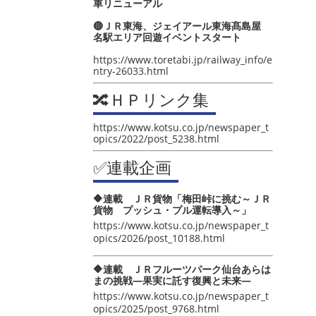
車リニューアル
🔴ＪＲ東海、ジェイアール東海髙島屋
名駅エリア回遊イベントスタート
https://www.toretabi.jp/railway_info/e
ntry-26033.html
🔀ＨＰリンク集
https://www.kotsu.co.jp/newspaper_t
opics/2022/post_5238.html
✅連載企画
🔶連載 ＪＲ貨物「梅田峠に挑む～ＪＲ
貨物 プッシュ・プル運転導入～」
https://www.kotsu.co.jp/newspaper_t
opics/2026/post_10188.html
🔶連載 ＪＲフルーツパーク仙台あらは
まの挑戦―果実に託す復興と未来―
https://www.kotsu.co.jp/newspaper_t
opics/2025/post_9768.html