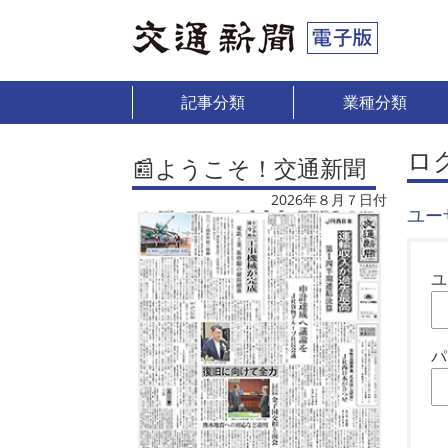
記事分類
業種分類
ロ
📰ようこそ！交通新聞
2026年８月７日付
ユー
ユ
パ