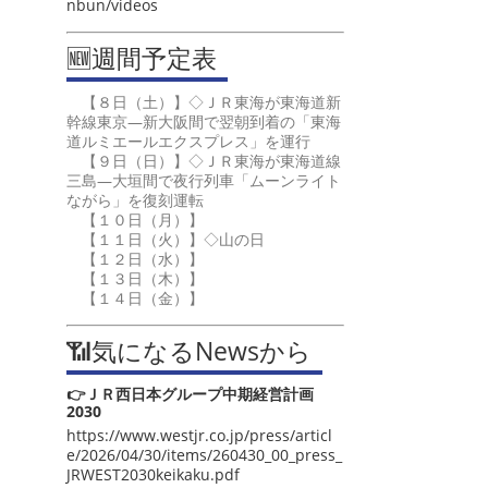
nbun/videos
🆕週間予定表
【８日（土）】◇ＪＲ東海が東海道新
幹線東京―新大阪間で翌朝到着の「東海
道ルミエールエクスプレス」を運行
【９日（日）】◇ＪＲ東海が東海道線
三島―大垣間で夜行列車「ムーンライト
ながら」を復刻運転
【１０日（月）】
【１１日（火）】◇山の日
【１２日（水）】
【１３日（木）】
【１４日（金）】
📶気になるNewsから
👉ＪＲ西日本グループ中期経営計画
2030
https://www.westjr.co.jp/press/articl
e/2026/04/30/items/260430_00_press_
JRWEST2030keikaku.pdf