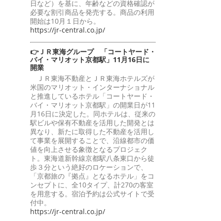
日など）を基に、年齢などの資格確認が
必要な割引商品を発売する。商品の利用
開始は10月１日から。
https://jr-central.co.jp/
👉ＪＲ東海グループ 「コートヤード・
バイ・マリオット京都駅」11月16日に
開業
ＪＲ東海不動産とＪＲ東海ホテルズが
米国のマリオット・インターナショナル
と推進しているホテル「コートヤード・
バイ・マリオット京都駅」の開業日が11
月16日に決定した。同ホテルは、従来の
駅ビルや保有不動産を活用した開発とは
異なり、新たに取得した不動産を活用し
て事業を展開することで、沿線都市の価
値を向上させる象徴となるプロジェク
ト。東海道新幹線京都駅八条東口から徒
歩３分という絶好のロケーションで、
「京都旅の『拠点』となるホテル」をコ
ンセプトに、全10タイプ、計270の客室
を用意する。宿泊予約は公式サイトで受
付中。
https://jr-central.co.jp/