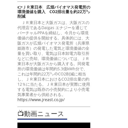
👉ＪＲ東日本 広畑バイオマス発電所の
環境価値を購入 CO2排出量を約22万㌧
削減
ＪＲ東日本と大阪ガスは、大阪ガスの
代理店であるDaigas エナジーを通じて
バーチャルPPAを締結し、今月から環境
価値の提供を開始する。具体的には、大
阪ガスが広畑バイオマス発電所（兵庫県
姫路市）の発電した電気と環境価値の全
量を買い取り、電気は日本卸電力取引所
などに売却。環境価値については、ＪＲ
東日本が大阪ガスから購入する。同発電
所の環境価値は年間約5.3億kWh分で、
これは年間約22万㌧のCO2削減に相当
し、ＪＲ東日本におけるCO2排出量の約
12％に当たる。ＪＲ東日本が実際に使用
する電気は既存の小売契約により小売電
気事業者から供給される。
https://www.jreast.co.jp/
📺動画ニュース