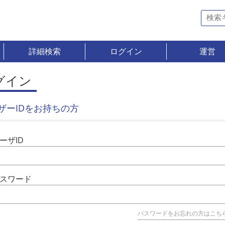
詳細検索
ログイン
運営
グイン
ザーIDをお持ちの方
ーザID
スワード
パスワードをお忘れの方はこち