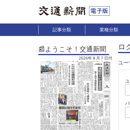
記事分類
業種分類
ロ
📰ようこそ！交通新聞
2026年８月７日付
ユー
ユ
パ