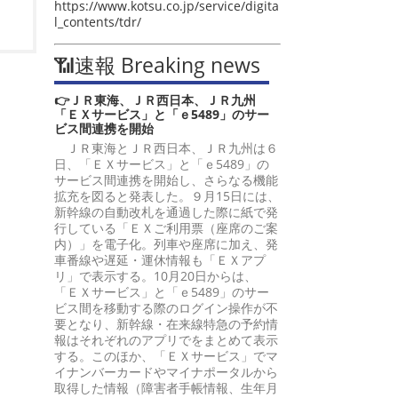
https://www.kotsu.co.jp/service/digita
l_contents/tdr/
📶速報 Breaking news
👉ＪＲ東海、ＪＲ西日本、ＪＲ九州
「ＥＸサービス」と「ｅ5489」のサー
ビス間連携を開始
ＪＲ東海とＪＲ西日本、ＪＲ九州は６
日、「ＥＸサービス」と「ｅ5489」の
サービス間連携を開始し、さらなる機能
拡充を図ると発表した。９月15日には、
新幹線の自動改札を通過した際に紙で発
行している「ＥＸご利用票（座席のご案
内）」を電子化。列車や座席に加え、発
車番線や遅延・運休情報も「ＥＸアプ
リ」で表示する。10月20日からは、
「ＥＸサービス」と「ｅ5489」のサー
ビス間を移動する際のログイン操作が不
要となり、新幹線・在来線特急の予約情
報はそれぞれのアプリでをまとめて表示
する。このほか、「ＥＸサービス」でマ
イナンバーカードやマイナポータルから
取得した情報（障害者手帳情報、生年月