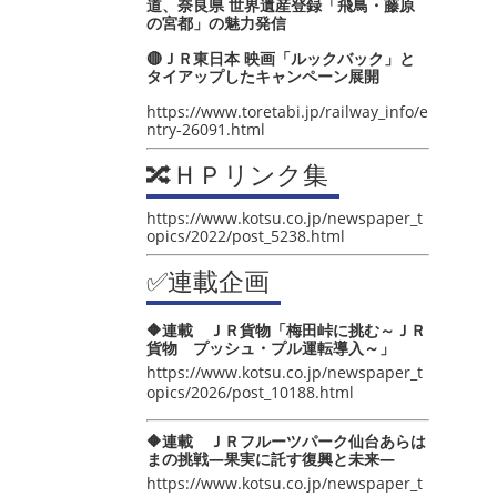
道、奈良県 世界遺産登録「飛鳥・藤原
の宮都」の魅力発信
🔴ＪＲ東日本 映画「ルックバック」と
タイアップしたキャンペーン展開
https://www.toretabi.jp/railway_info/e
ntry-26091.html
🔀ＨＰリンク集
https://www.kotsu.co.jp/newspaper_t
opics/2022/post_5238.html
✅連載企画
🔶連載 ＪＲ貨物「梅田峠に挑む～ＪＲ
貨物 プッシュ・プル運転導入～」
https://www.kotsu.co.jp/newspaper_t
opics/2026/post_10188.html
🔶連載 ＪＲフルーツパーク仙台あらは
まの挑戦―果実に託す復興と未来―
https://www.kotsu.co.jp/newspaper_t