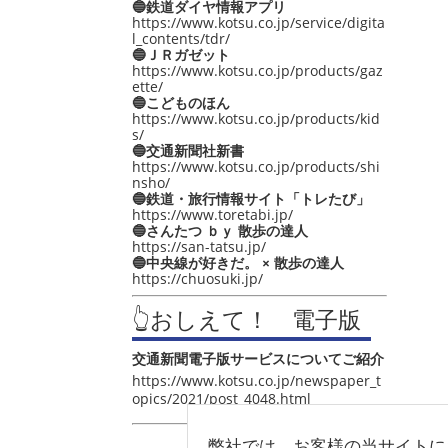
🔵鉄道ダイヤ情報アプリ
https://www.kotsu.co.jp/service/digita
l_contents/tdr/
🔵ＪＲガゼット
https://www.kotsu.co.jp/products/gaz
ette/
🔵こどものほん
https://www.kotsu.co.jp/products/kid
s/
🔵交通新聞社新書
https://www.kotsu.co.jp/products/shi
nsho/
🔵鉄道・旅行情報サイト「トレたび」
https://www.toretabi.jp/
🔵さんたつ ｂｙ 散歩の達人
https://san-tatsu.jp/
🔵中央線が好きだ。 × 散歩の達人
https://chuosuki.jp/
👆おしえて！ 電子版
交通新聞電子版サービスについてご紹介
https://www.kotsu.co.jp/newspaper_t
opics/2021/post_4048.html
弊社では、お客様の当サイトに