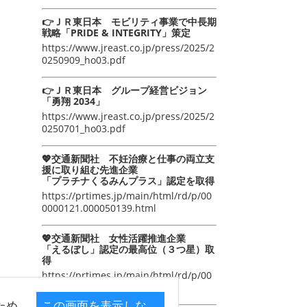
👉ＪＲ東日本 モビリティ事業で中長期
戦略「PRIDE & INTEGRITY」策定
https://www.jreast.co.jp/press/2025/2
0250909_ho03.pdf
👉ＪＲ東日本 グループ経営ビジョン
「勇翔 2034」
https://www.jreast.co.jp/press/2025/2
0250701_ho03.pdf
💖交通新聞社 不妊治療と仕事の両立支
援に取り組む先進企業
「プラチナくるみんプラス」認定を取得
https://prtimes.jp/main/html/rd/p/00
0000121.000050139.html
💖交通新聞社 女性活躍推進企業
「えるぼし」認定の最高位（３つ星）取
得
https://prtimes.jp/main/html/rd/p/00
0000105.000050139.html
ため
この画面を表示しな