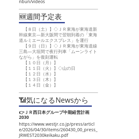
nbun/videos
🆕週間予定表
【８日（土）】◇ＪＲ東海が東海道新
幹線東京―新大阪間で翌朝到着の「東海
道ルミエールエクスプレス」を運行
【９日（日）】◇ＪＲ東海が東海道線
三島―大垣間で夜行列車「ムーンライト
ながら」を復刻運転
【１０日（月）】
【１１日（火）】◇山の日
【１２日（水）】
【１３日（木）】
【１４日（金）】
📶気になるNewsから
👉ＪＲ西日本グループ中期経営計画
2030
https://www.westjr.co.jp/press/articl
e/2026/04/30/items/260430_00_press_
JRWEST2030keikaku.pdf