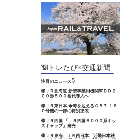
📶トレたび×交通新聞
注目のニュース👇
🔴ＪＲ北海道 新型事業用機関車ＤＤ２
００形５００番代導入へ
🔴ＪＲ東日本 傘寿を迎えるＣ５７ １８
０号機の一部に特別塗装
🔴ＪＲ四国 「ＪＲ四国８０００系キッ
ズキャップ」発売
🔴ＪＲ東海、ＪＲ西日本、近畿日本鉄