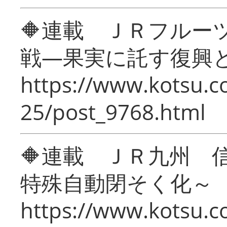
🔶連載 ＪＲフルー
戦―果実に託す復興
https://www.kotsu.c
25/post_9768.html
🔶連載 ＪＲ九州 
特殊自動閉そく化～
https://www.kotsu.c