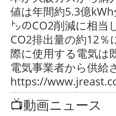
値は年間約5.3億kW
㌧のCO2削減に相当
CO2排出量の約12
際に使用する電気は
電気事業者から供給
https://www.jreast.co
📺動画ニュース