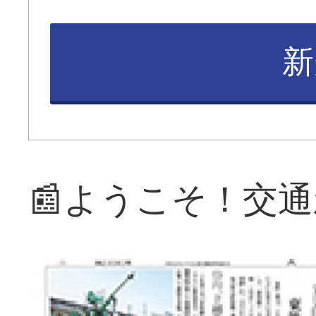
新
📰ようこそ！交