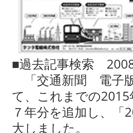
■過去記事検索 20
「交通新聞 電子版
て、これまでの201
７年分を追加し、「2
大しました