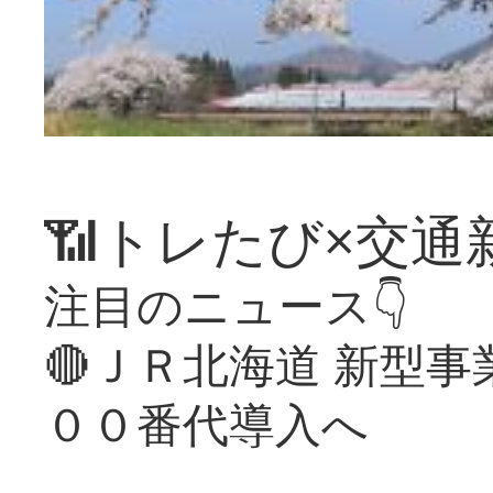
📶トレたび×交通
注目のニュース👇
🔴ＪＲ北海道 新型
００番代導入へ