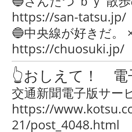
🔵さんたつ ｂｙ 散
https://san-tatsu.jp/
🔵中央線が好きだ。 
https://chuosuki.jp/
👆おしえて！ 電
交通新聞電子版サー
https://www.kotsu.c
21/post_4048.html