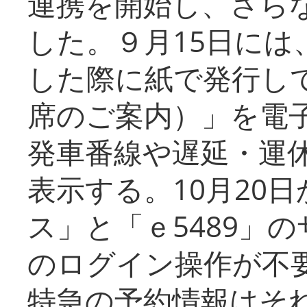
連携を開始し、さら
した。９月15日には
した際に紙で発行し
席のご案内）」を電
発車番線や遅延・運
表示する。10月20
ス」と「ｅ5489」
のログイン操作が不
特急の予約情報はそ