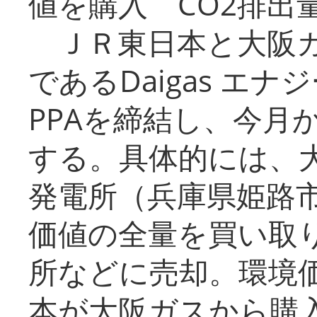
値を購入 CO2排出
ＪＲ東日本と大阪ガ
であるDaigas エ
PPAを締結し、今月
する。具体的には、
発電所（兵庫県姫路
価値の全量を買い取
所などに売却。環境
本が大阪ガスから購