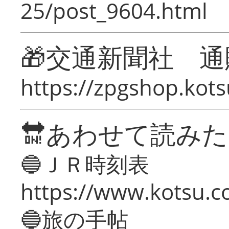
25/post_9604.html
🎁交通新聞社 通
https://zpgshop.kots
🔛あわせて読み
🔵ＪＲ時刻表
https://www.kotsu.co
🔵旅の手帖