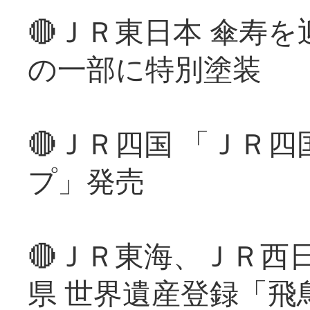
🔴ＪＲ東日本 傘寿
の一部に特別塗装
🔴ＪＲ四国 「ＪＲ
プ」発売
🔴ＪＲ東海、ＪＲ西
県 世界遺産登録「飛