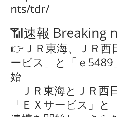
nts/tdr/
📶速報 Breaking 
👉ＪＲ東海、ＪＲ西
ービス」と「ｅ548
始
ＪＲ東海とＪＲ西日
「ＥＸサービス」と「