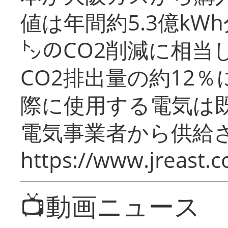
値は年間約5.3億kW
㌧のCO2削減に相当
CO2排出量の約12
際に使用する電気は
電気事業者から供給
https://www.jreast.co
📺動画ニュース