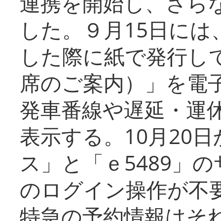
連携を開始し、さら
した。９月15日には
した際に紙で発行し
席のご案内）」を電
発車番線や遅延・運
表示する。10月20
ス」と「ｅ5489」
のログイン操作が不
特急の予約情報はそ