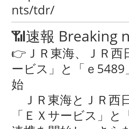
nts/tdr/
📶速報 Breaking 
👉ＪＲ東海、ＪＲ西
ービス」と「ｅ548
始
ＪＲ東海とＪＲ西日
「ＥＸサービス」と「