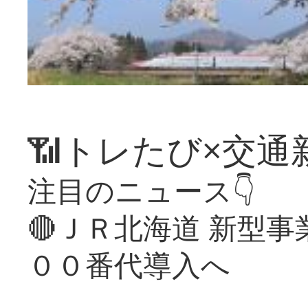
📶トレたび×交通
注目のニュース👇
🔴ＪＲ北海道 新型
００番代導入へ