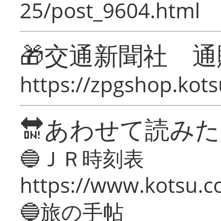
25/post_9604.html
🎁交通新聞社 通
https://zpgshop.kots
🔛あわせて読み
🔵ＪＲ時刻表
https://www.kotsu.co
🔵旅の手帖