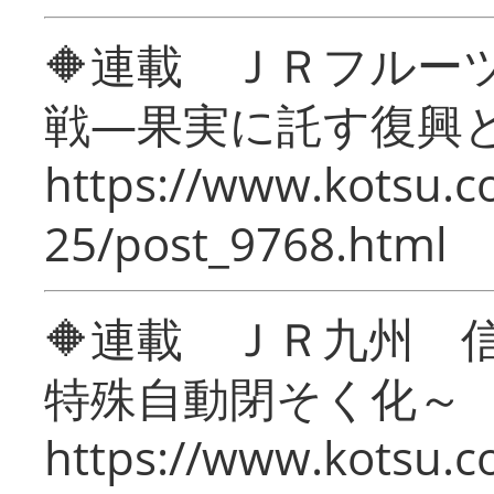
🔶連載 ＪＲフルー
戦―果実に託す復興
https://www.kotsu.c
25/post_9768.html
🔶連載 ＪＲ九州 
特殊自動閉そく化～
https://www.kotsu.c