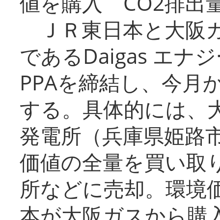
値を購入 CO2排出
ＪＲ東日本と大阪ガ
であるDaigas エ
PPAを締結し、今月
する。具体的には、
発電所（兵庫県姫路
価値の全量を買い取
所などに売却。環境
本が大阪ガスから購