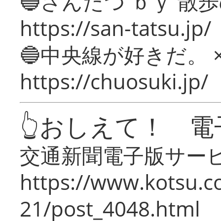
🔵さんたつ ｂｙ 散
https://san-tatsu.jp/
🔵中央線が好きだ。 
https://chuosuki.jp/
👆おしえて！ 電
交通新聞電子版サー
https://www.kotsu.c
21/post_4048.html