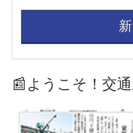
新
📰ようこそ！交