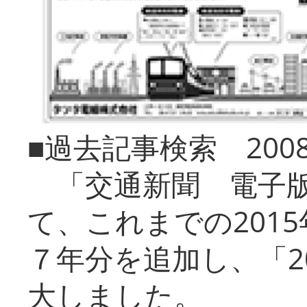
■過去記事検索 20
「交通新聞 電子版
て、これまでの201
７年分を追加し、「2
大しました