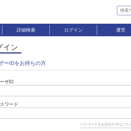
詳細検索
ログイン
運営
グイン
ザーIDをお持ちの方
ーザID
スワード
パスワードをお忘れの方はこち