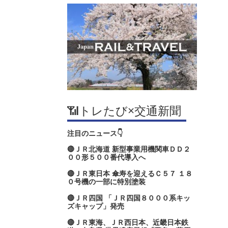
📶トレたび×交通新聞
注目のニュース👇
🔴ＪＲ北海道 新型事業用機関車ＤＤ２
００形５００番代導入へ
🔴ＪＲ東日本 傘寿を迎えるＣ５７ １８
０号機の一部に特別塗装
🔴ＪＲ四国 「ＪＲ四国８０００系キッ
ズキャップ」発売
🔴ＪＲ東海、ＪＲ西日本、近畿日本鉄