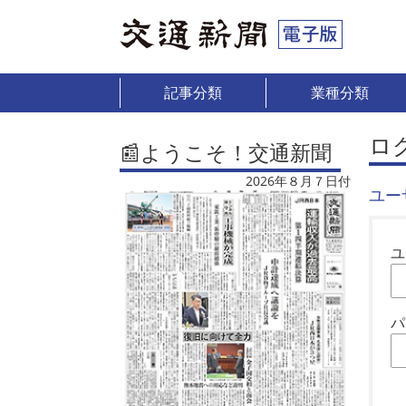
記事分類
業種分類
ロ
📰ようこそ！交通新聞
2026年８月７日付
ユー
ユ
パ