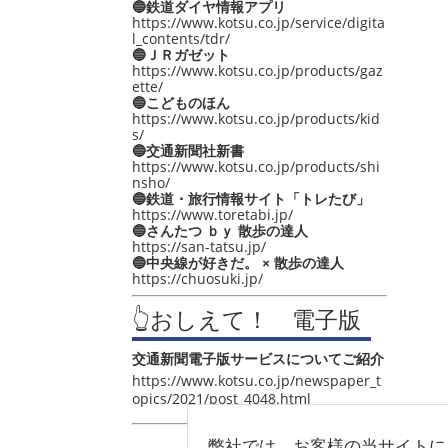
🔵鉄道ダイヤ情報アプリ
https://www.kotsu.co.jp/service/digita
l_contents/tdr/
🔵ＪＲガゼット
https://www.kotsu.co.jp/products/gaz
ette/
🔵こどものほん
https://www.kotsu.co.jp/products/kid
s/
🔵交通新聞社新書
https://www.kotsu.co.jp/products/shi
nsho/
🔵鉄道・旅行情報サイト「トレたび」
https://www.toretabi.jp/
🔵さんたつ ｂｙ 散歩の達人
https://san-tatsu.jp/
🔵中央線が好きだ。 × 散歩の達人
https://chuosuki.jp/
👆おしえて！ 電子版
交通新聞電子版サービスについてご紹介
https://www.kotsu.co.jp/newspaper_t
opics/2021/post_4048.html
弊社では、お客様の当サイトに