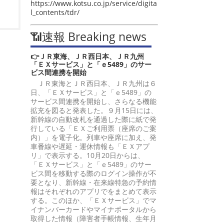
https://www.kotsu.co.jp/service/digita
l_contents/tdr/
📶速報 Breaking news
👉ＪＲ東海、ＪＲ西日本、ＪＲ九州
「ＥＸサービス」と「ｅ5489」のサー
ビス間連携を開始
ＪＲ東海とＪＲ西日本、ＪＲ九州は６
日、「ＥＸサービス」と「ｅ5489」の
サービス間連携を開始し、さらなる機能
拡充を図ると発表した。９月15日には、
新幹線の自動改札を通過した際に紙で発
行している「ＥＸご利用票（座席のご案
内）」を電子化。列車や座席に加え、発
車番線や遅延・運休情報も「ＥＸアプ
リ」で表示する。10月20日からは、
「ＥＸサービス」と「ｅ5489」のサー
ビス間を移動する際のログイン操作が不
要となり、新幹線・在来線特急の予約情
報はそれぞれのアプリでをまとめて表示
する。このほか、「ＥＸサービス」でマ
イナンバーカードやマイナポータルから
取得した情報（障害者手帳情報、生年月