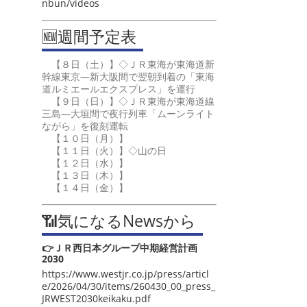
nbun/videos
🆕週間予定表
【８日（土）】◇ＪＲ東海が東海道新
幹線東京―新大阪間で翌朝到着の「東海
道ルミエールエクスプレス」を運行
【９日（日）】◇ＪＲ東海が東海道線
三島―大垣間で夜行列車「ムーンライト
ながら」を復刻運転
【１０日（月）】
【１１日（火）】◇山の日
【１２日（水）】
【１３日（木）】
【１４日（金）】
📶気になるNewsから
👉ＪＲ西日本グループ中期経営計画
2030
https://www.westjr.co.jp/press/articl
e/2026/04/30/items/260430_00_press_
JRWEST2030keikaku.pdf