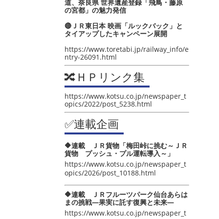
道、奈良県 世界遺産登録「飛鳥・藤原
の宮都」の魅力発信
🔴ＪＲ東日本 映画「ルックバック」と
タイアップしたキャンペーン展開
https://www.toretabi.jp/railway_info/e
ntry-26091.html
🔀ＨＰリンク集
https://www.kotsu.co.jp/newspaper_t
opics/2022/post_5238.html
✅連載企画
🔶連載 ＪＲ貨物「梅田峠に挑む～ＪＲ
貨物 プッシュ・プル運転導入～」
https://www.kotsu.co.jp/newspaper_t
opics/2026/post_10188.html
🔶連載 ＪＲフルーツパーク仙台あらは
まの挑戦―果実に託す復興と未来―
https://www.kotsu.co.jp/newspaper_t