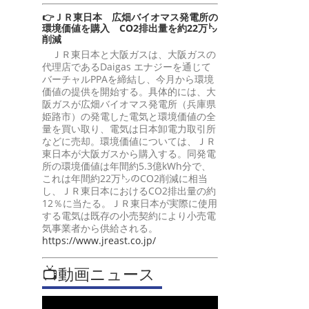
👉ＪＲ東日本 広畑バイオマス発電所の
環境価値を購入 CO2排出量を約22万㌧
削減
ＪＲ東日本と大阪ガスは、大阪ガスの
代理店であるDaigas エナジーを通じて
バーチャルPPAを締結し、今月から環境
価値の提供を開始する。具体的には、大
阪ガスが広畑バイオマス発電所（兵庫県
姫路市）の発電した電気と環境価値の全
量を買い取り、電気は日本卸電力取引所
などに売却。環境価値については、ＪＲ
東日本が大阪ガスから購入する。同発電
所の環境価値は年間約5.3億kWh分で、
これは年間約22万㌧のCO2削減に相当
し、ＪＲ東日本におけるCO2排出量の約
12％に当たる。ＪＲ東日本が実際に使用
する電気は既存の小売契約により小売電
気事業者から供給される。
https://www.jreast.co.jp/
📺動画ニュース