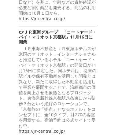
日など）を基に、年齢などの資格確認が
必要な割引商品を発売する。商品の利用
開始は10月１日から。
https://jr-central.co.jp/
👉ＪＲ東海グループ 「コートヤード・
バイ・マリオット京都駅」11月16日に
開業
ＪＲ東海不動産とＪＲ東海ホテルズが
米国のマリオット・インターナショナル
と推進しているホテル「コートヤード・
バイ・マリオット京都駅」の開業日が11
月16日に決定した。同ホテルは、従来の
駅ビルや保有不動産を活用した開発とは
異なり、新たに取得した不動産を活用し
て事業を展開することで、沿線都市の価
値を向上させる象徴となるプロジェク
ト。東海道新幹線京都駅八条東口から徒
歩３分という絶好のロケーションで、
「京都旅の『拠点』となるホテル」をコ
ンセプトに、全10タイプ、計270の客室
を用意する。宿泊予約は公式サイトで受
付中。
https://jr-central.co.jp/