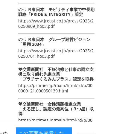
👉ＪＲ東日本 モビリティ事業で中長期
戦略「PRIDE & INTEGRITY」策定
https://www.jreast.co.jp/press/2025/2
0250909_ho03.pdf
👉ＪＲ東日本 グループ経営ビジョン
「勇翔 2034」
https://www.jreast.co.jp/press/2025/2
0250701_ho03.pdf
💖交通新聞社 不妊治療と仕事の両立支
援に取り組む先進企業
「プラチナくるみんプラス」認定を取得
https://prtimes.jp/main/html/rd/p/00
0000121.000050139.html
💖交通新聞社 女性活躍推進企業
「えるぼし」認定の最高位（３つ星）取
得
https://prtimes.jp/main/html/rd/p/00
0000105.000050139.html
ため
この画面を表示しな