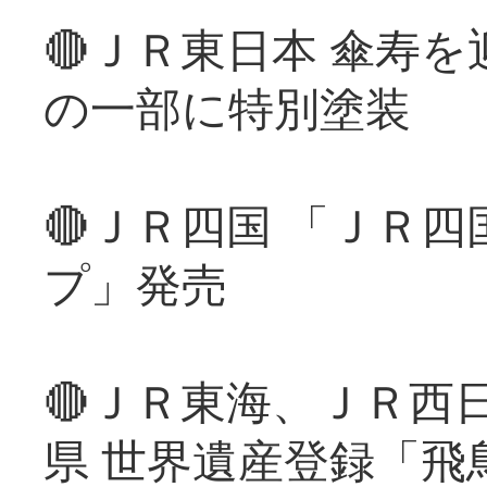
🔴ＪＲ東日本 傘寿
の一部に特別塗装
🔴ＪＲ四国 「ＪＲ
プ」発売
🔴ＪＲ東海、ＪＲ西
県 世界遺産登録「飛