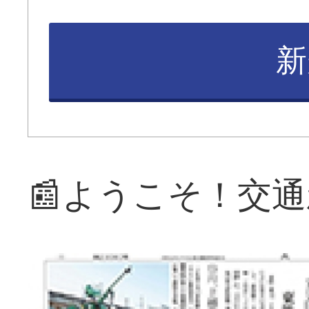
新
📰ようこそ！交