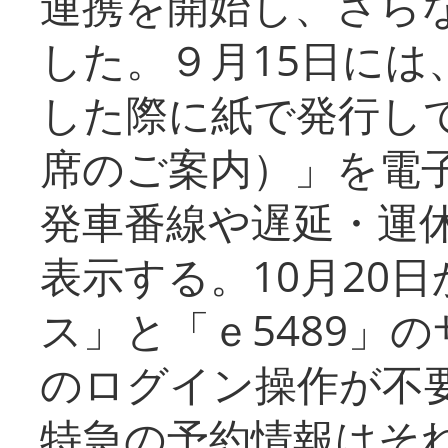
連携を開始し、さら
した。９月15日には
した際に紙で発行し
席のご案内）」を電
発車番線や遅延・運
表示する。10月20
ス」と「ｅ5489」
のログイン操作が不
特急の予約情報はそ