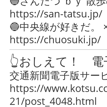
🔵さんたつ ｂｙ 散
https://san-tatsu.jp/
🔵中央線が好きだ。 
https://chuosuki.jp/
👆おしえて！ 電
交通新聞電子版サー
https://www.kotsu.c
21/post_4048.html