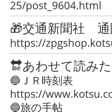
25/post_9604.html
🎁交通新聞社 通
https://zpgshop.kots
🔛あわせて読み
🔵ＪＲ時刻表
https://www.kotsu.co
🔵旅の手帖