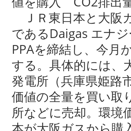
値を購入 CO2排出
ＪＲ東日本と大阪ガ
であるDaigas エ
PPAを締結し、今月
する。具体的には、
発電所（兵庫県姫路
価値の全量を買い取
所などに売却。環境
本が大阪ガスから購