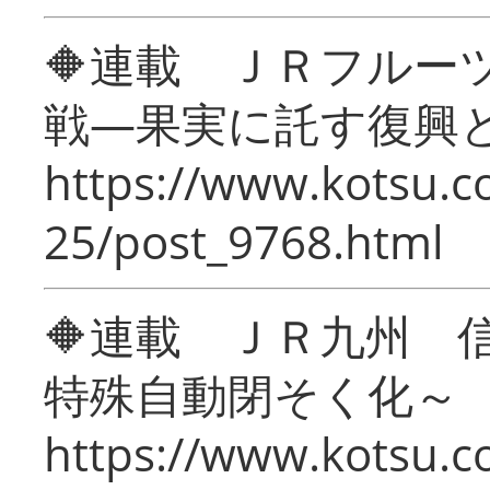
🔶連載 ＪＲフルー
戦―果実に託す復興
https://www.kotsu.c
25/post_9768.html
🔶連載 ＪＲ九州 
特殊自動閉そく化～
https://www.kotsu.c