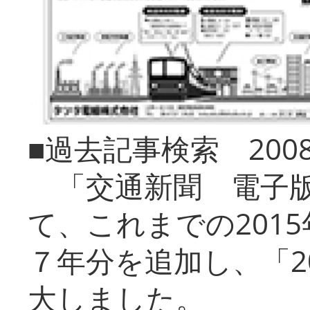
■過去記事検索 20
「交通新聞 電子版
て、これまでの201
７年分を追加し、「2
大しました