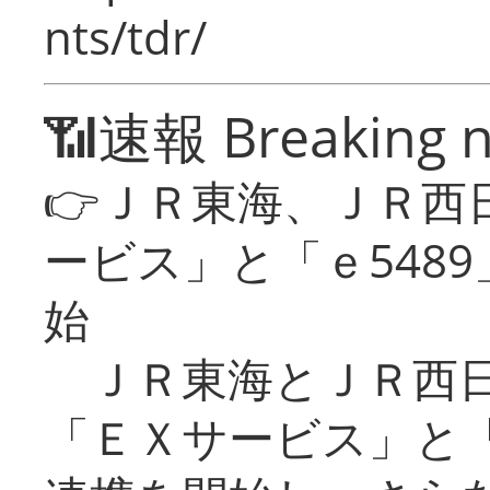
nts/tdr/
📶速報 Breaking 
👉ＪＲ東海、ＪＲ西
ービス」と「ｅ548
始
ＪＲ東海とＪＲ西日
「ＥＸサービス」と「