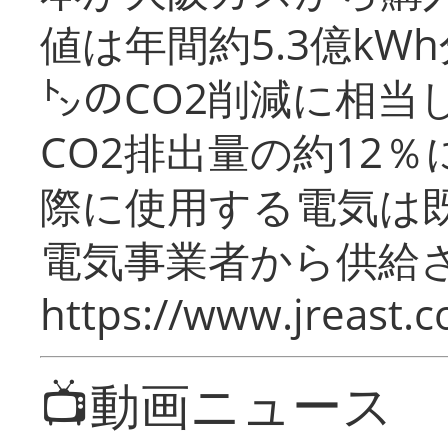
値は年間約5.3億kW
㌧のCO2削減に相当
CO2排出量の約12
際に使用する電気は
電気事業者から供給
https://www.jreast.co
📺動画ニュース