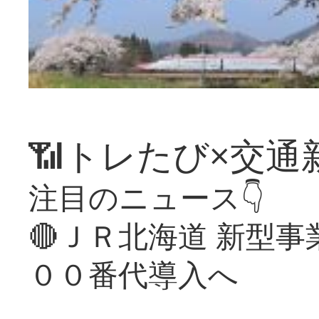
📶トレたび×交通
注目のニュース👇
🔴ＪＲ北海道 新型
００番代導入へ