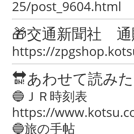
25/post_9604.html
🎁交通新聞社 通
https://zpgshop.kots
🔛あわせて読み
🔵ＪＲ時刻表
https://www.kotsu.co
🔵旅の手帖