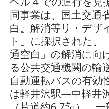
ベル４での運行を見
同事業は、国土交通
白』解消等リ・デザ
ト」に採択された。
通空白」の解消に向
る公共交通機関の輸
自動運転バスの有効
は軽井沢駅―中軽井
（片道約6.7㌔）、