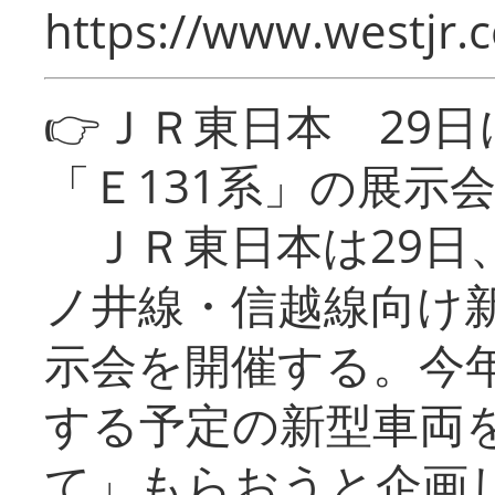
https://www.westjr.c
👉ＪＲ東日本 29
「Ｅ131系」の展示
ＪＲ東日本は29日
ノ井線・信越線向け新
示会を開催する。今
する予定の新型車両
て」もらおうと企画し