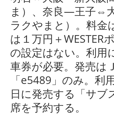
ま）、奈良―王子⇔
ラクやまと）。料金
は１万円＋WESTER
の設定はない。利用
車券が必要。発売は
「e5489」のみ。
日に発売する「サブ
席を予約する。