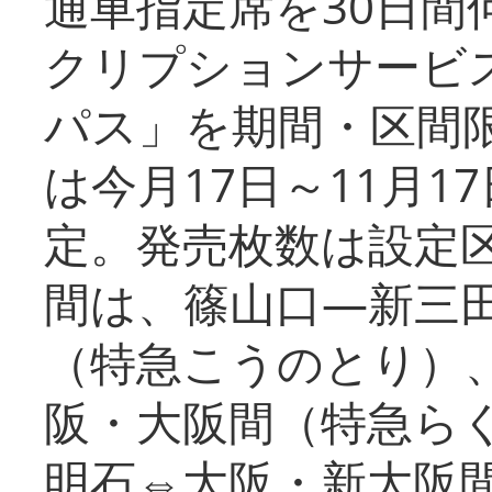
通車指定席を30日間
クリプションサービス
パス」を期間・区間
は今月17日～11月
定。発売枚数は設定
間は、篠山口―新三
（特急こうのとり）
阪・大阪間（特急ら
明石⇔大阪・新大阪