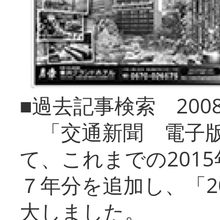
■過去記事検索 20
「交通新聞 電子版
て、これまでの201
７年分を追加し、「2
大しました