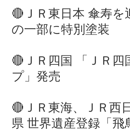
🔴ＪＲ東日本 傘寿
の一部に特別塗装
🔴ＪＲ四国 「ＪＲ
プ」発売
🔴ＪＲ東海、ＪＲ西
県 世界遺産登録「飛