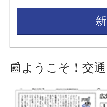
新
📰ようこそ！交