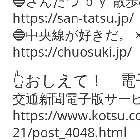
🔵さんたつ ｂｙ 散
https://san-tatsu.jp/
🔵中央線が好きだ。 
https://chuosuki.jp/
👆おしえて！ 電
交通新聞電子版サー
https://www.kotsu.c
21/post_4048.html