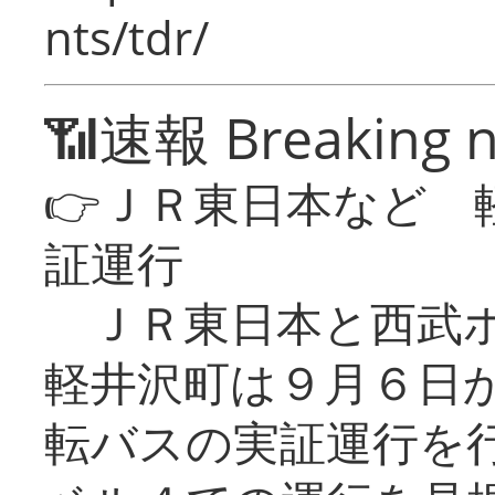
nts/tdr/
📶速報 Breaking 
👉ＪＲ東日本など 
証運行
ＪＲ東日本と西武ホ
軽井沢町は９月６日か
転バスの実証運行を