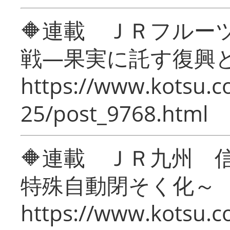
🔶連載 ＪＲフルー
戦―果実に託す復興
https://www.kotsu.c
25/post_9768.html
🔶連載 ＪＲ九州 
特殊自動閉そく化～
https://www.kotsu.c