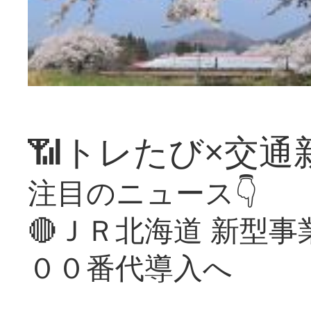
📶トレたび×交通
注目のニュース👇
🔴ＪＲ北海道 新型
００番代導入へ