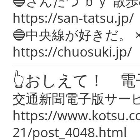
🔵さんたつ ｂｙ 散
https://san-tatsu.jp/
🔵中央線が好きだ。 
https://chuosuki.jp/
👆おしえて！ 電
交通新聞電子版サー
https://www.kotsu.c
21/post_4048.html