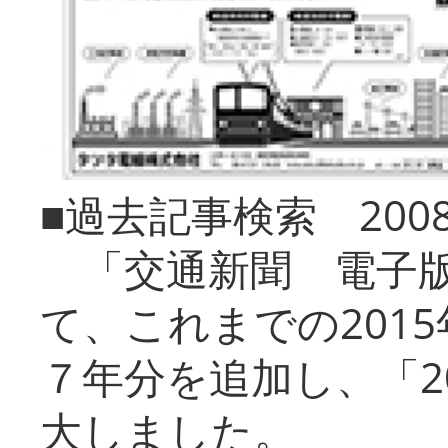
■過去記事検索 20
「交通新聞 電子版
て、これまでの201
７年分を追加し、「2
大しました