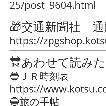
25/post_9604.html
🎁交通新聞社 通
https://zpgshop.kots
🔛あわせて読み
🔵ＪＲ時刻表
https://www.kotsu.co
🔵旅の手帖