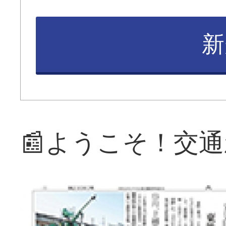
新
📰ようこそ！交