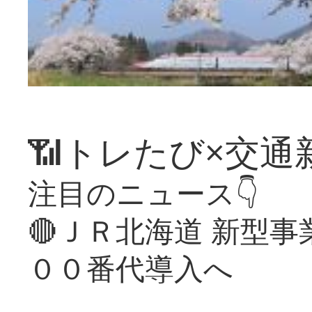
📶トレたび×交通
注目のニュース👇
🔴ＪＲ北海道 新型
００番代導入へ