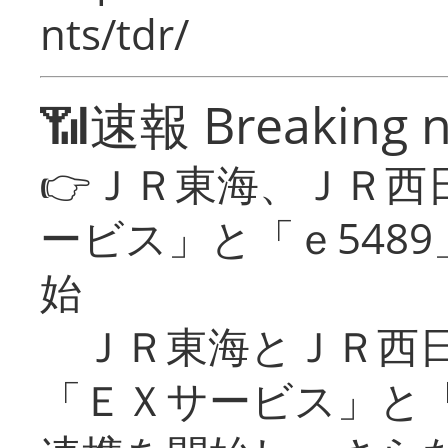
nts/tdr/
📶速報 Breaking 
👉ＪＲ東海、ＪＲ西
ービス」と「ｅ548
始
ＪＲ東海とＪＲ西日
「ＥＸサービス」と「