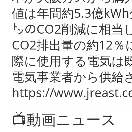
値は年間約5.3億kW
㌧のCO2削減に相当
CO2排出量の約12
際に使用する電気は
電気事業者から供給
https://www.jreast.co
📺動画ニュース