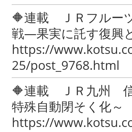
🔶連載 ＪＲフルー
戦―果実に託す復興
https://www.kotsu.c
25/post_9768.html
🔶連載 ＪＲ九州 
特殊自動閉そく化～
https://www.kotsu.c