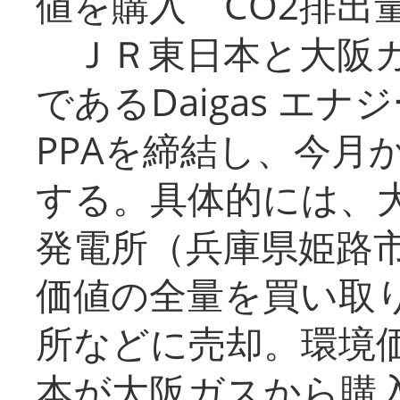
値を購入 CO2排出
ＪＲ東日本と大阪ガ
であるDaigas エ
PPAを締結し、今月
する。具体的には、
発電所（兵庫県姫路
価値の全量を買い取
所などに売却。環境
本が大阪ガスから購