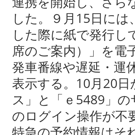
連携を開始し、さら
した。９月15日には
した際に紙で発行し
席のご案内）」を電
発車番線や遅延・運
表示する。10月20
ス」と「ｅ5489」
のログイン操作が不
特急の予約情報はそ