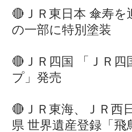
🔴ＪＲ東日本 傘寿
の一部に特別塗装
🔴ＪＲ四国 「ＪＲ
プ」発売
🔴ＪＲ東海、ＪＲ西
県 世界遺産登録「飛